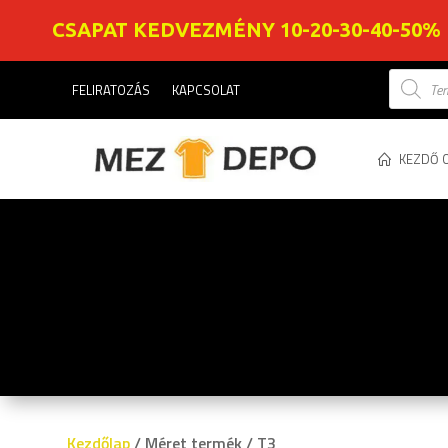
CSAPAT KEDVEZMÉNY 10-20-30-40-50%
Product
FELIRATOZÁS
KAPCSOLAT
search
KEZDŐ 
Kezdőlap
/ Méret termék / T3