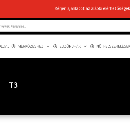
Kérjen ajánlatot az alábbi elérhetősége
s
OLDAL
MÉRKŐZÉSHEZ
EDZŐRUHÁK
NŐI FELSZERELÉSE
T3