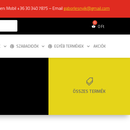
ken: Mobil +36 30 340 7875 – Email
gaborlesnyik@gmail.com
0
Ft
K
SZABADIDŐK
EGYÉB TERMÉKEK
AKCIÓK

ÖSSZES TERMÉK