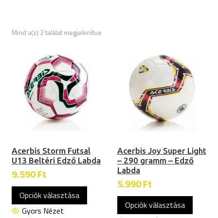
Sorted
Mind a(z) 2 találat megjelenítve
by
latest
Acerbis Storm Futsal
Acerbis Joy Super Light
U13 Beltéri Edző Labda
– 290 gramm – Edző
Labda
9.590
Ft
5.990
Ft
Ennek
Ennek
Opciók választása
a
Opciók választása
a
terméknek
Gyors Nézet