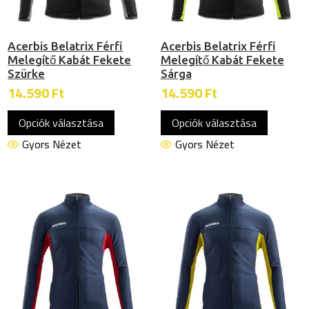
ki
ki
Acerbis Belatrix Férfi
Acerbis Belatrix Férfi
Melegítő Kabát Fekete
Melegítő Kabát Fekete
Szürke
Sárga
14.590
Ft
14.590
Ft
Ennek
Ennek
Opciók választása
Opciók választása
a
a
terméknek
termékn
Gyors Nézet
Gyors Nézet
több
több
variációja
variációj
van.
van.
A
A
változatok
változat
a
a
termékoldalon
termékol
választhatók
választh
ki
ki