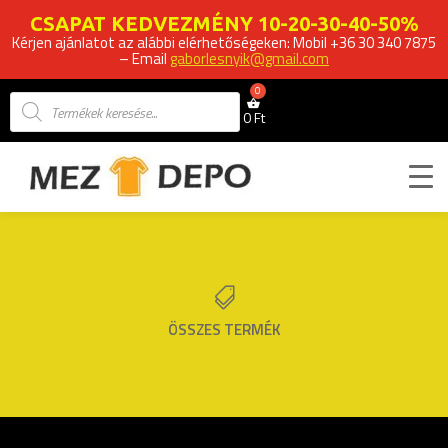
CSAPAT KEDVEZMÉNY 10-20-30-40-50%
Kérjen ajánlatot az alábbi elérhetőségeken: Mobil +36 30 340 7875
– Email
gaborlesnyik@gmail.com
Products
search
0
Ft

ÖSSZES TERMÉK