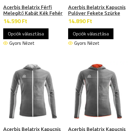
Acerbis Belatrix Férfi
Acerbis Belatrix Kapucnis
Melegítő Kabát Kék Fehér
Pulóver Fekete Szürke
14.590
Ft
14.890
Ft
Ennek
Ennek
Opciók választása
Opciók választása
a
a
terméknek
termékn
Gyors Nézet
Gyors Nézet
több
több
variációja
variációj
van.
van.
A
A
változatok
változat
a
a
termékoldalon
termékol
választhatók
választh
ki
ki
Acerbis Belatrix Kapucnis
Acerbis Belatrix Kapucnis