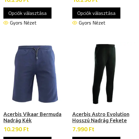
Ennek
Ennek
Opciók választása
Opciók választása
a
a
terméknek
termékn
Gyors Nézet
Gyors Nézet
több
több
variációja
variációj
van.
van.
A
A
változatok
változat
a
a
termékoldalon
termékol
választhatók
választh
ki
ki
Acerbis Vikaar Bermuda
Acerbis Astro Evolution
Nadrág Kék
Hosszú Nadrág Fekete
10.290
Ft
7.990
Ft
Ennek
Ennek