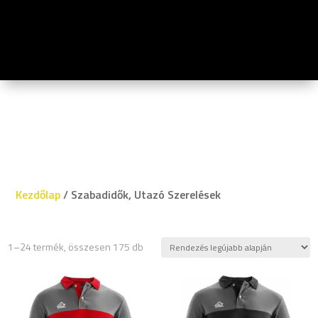
Kezdőlap
/ Szabadidők, Utazó Szerelések
Sorted
1–24 termék, összesen 175 db
by
latest