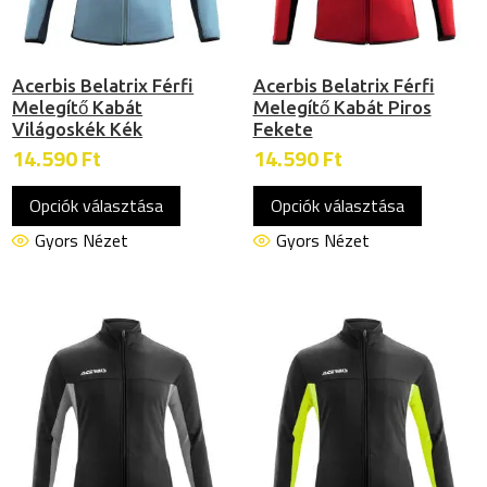
ki
Acerbis Belatrix Férfi
Acerbis Belatrix Férfi
Melegítő Kabát
Melegítő Kabát Piros
Világoskék Kék
Fekete
14.590
Ft
14.590
Ft
Ennek
Ennek
Opciók választása
Opciók választása
a
a
terméknek
termékn
Gyors Nézet
Gyors Nézet
több
több
variációja
variációj
van.
van.
A
A
változatok
változat
a
a
termékoldalon
termékol
választhatók
választh