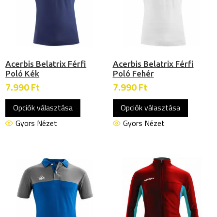
termékoldalon
termékol
választhatók
választh
ki
ki
Acerbis Belatrix Férfi
Acerbis Belatrix Férfi
Poló Kék
Poló Fehér
7.990
Ft
7.990
Ft
Ennek
Ennek
Opciók választása
Opciók választása
a
a
terméknek
termékn
Gyors Nézet
Gyors Nézet
több
több
variációja
variációj
van.
van.
A
A
változatok
változat
a
a
termékoldalon
termékol