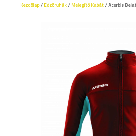
Kezdőlap
/
Edzőruhák
/
Melegítő Kabát
/ Acerbis Belat