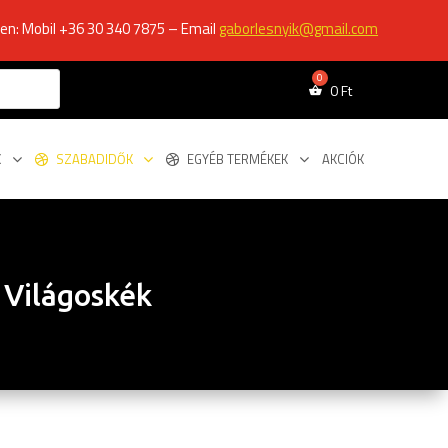
ken: Mobil +36 30 340 7875 – Email
gaborlesnyik@gmail.com
0
Ft
K
SZABADIDŐK
EGYÉB TERMÉKEK
AKCIÓK
ó Világoskék