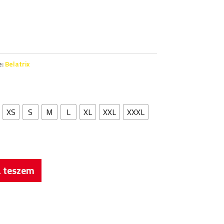
e:
Belatrix
XS
S
M
L
XL
XXL
XXXL
 teszem