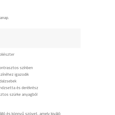
anap.
liészter
kontrasztos színben
színéhez igazodik
ldalzsebek
ndzsetta és derékrész
sztos szürke anyagból
álló és könnyű szövet, amely kiváló