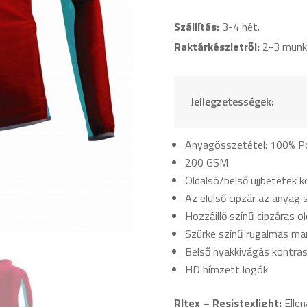
Bordó
Szállítás:
3-4 hét.
Világoskék
mennyiség
Raktárkészletről:
2-3 munk
Jellegzetességek:
Anyagösszetétel: 100% Po
200 GSM
Oldalsó/belső ujjbetétek 
Az elülső cipzár az anyag 
Hozzáillő színű cipzáras o
Szürke színű rugalmas ma
Belső nyakkivágás kontra
HD hímzett logók
Rltex – Resistexlight:
Ellen