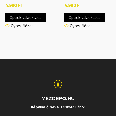
4.990
FT
4.990
FT
Ennek
Ennek
Opciók választása
Opciók választása
a
a
nek
terméknek
termé
Gyors Nézet
Gyors Nézet
több
több
ja
variációja
variáci
van.
van.
A
A
tok
változatok
változ
a
a
ldalon
termékoldalon
termék
hatók
választhatók
válasz
p
ki
ki
MEZDEPO.HU
Képviselő neve:
Lesnyik Gábor