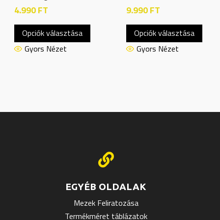
4.990
FT
9.990
FT
Ennek
Enne
Opciók választása
Opciók választása
a
a
knek
terméknek
term
Gyors Nézet
Gyors Nézet
több
több
ója
variációja
variác
van.
van.
A
A
atok
változatok
válto
a
a
oldalon
termékoldalon
termé
thatók
választhatók
válas

ki
ki
EGYÉB OLDALAK
Mezek Feliratozása
Termékméret táblázatok