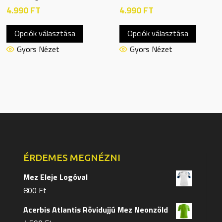
4.990
FT
4.990
FT
Ennek
Ennek
Opciók választása
Opciók választása
a
a
terméknek
termék
Gyors Nézet
Gyors Nézet
több
több
variációja
variáció
van.
van.
A
A
változatok
változa
a
a
termékoldalon
terméko
választhatók
választ
ÉRDEMES MEGNÉZNI
ki
ki
Mez Eleje Logóval
800
Ft
Acerbis Atlantis Rövidujjú Mez Neonzöld