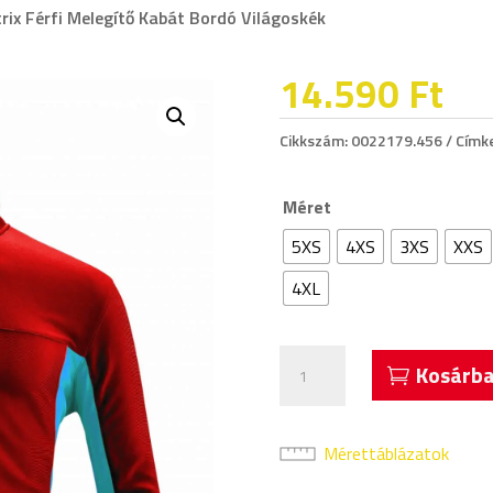
rix Férfi Melegítő Kabát Bordó Világoskék
14.590
Ft
Cikkszám:
0022179.456
Címk
Méret
5XS
4XS
3XS
XXS
4XL
Acerbis
Kosárba
Belatrix
Férfi
Melegítő
Mérettáblázatok
Kabát