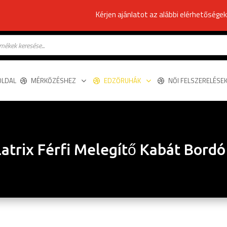
Kérjen ajánlatot az alábbi elérhetősége
s
OLDAL
MÉRKŐZÉSHEZ
EDZŐRUHÁK
NŐI FELSZERELÉSE
atrix Férfi Melegítő Kabát Bord