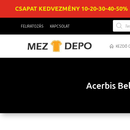
CSAPAT KEDVEZMÉNY 10-20-30-40-50%
Product
FELIRATOZÁS
KAPCSOLAT
search
KEZDŐ 
Acerbis Bel