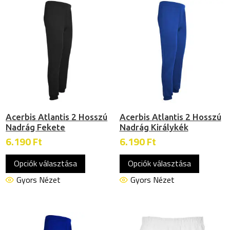
van.
van.
A
A
változatok
változat
a
a
termékoldalon
termékol
választhatók
választh
ki
ki
Acerbis Atlantis 2 Hosszú
Acerbis Atlantis 2 Hosszú
Nadrág Fekete
Nadrág Királykék
6.190
Ft
6.190
Ft
Ennek
Ennek
Opciók választása
Opciók választása
a
a
terméknek
termékn
Gyors Nézet
Gyors Nézet
több
több
variációja
variációj
van.
van.