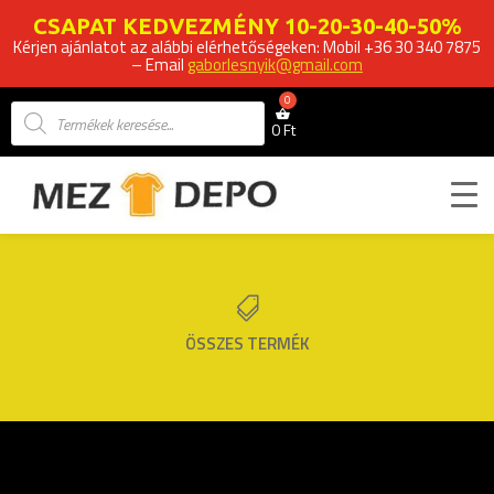
CSAPAT KEDVEZMÉNY 10-20-30-40-50%
Kérjen ajánlatot az alábbi elérhetőségeken: Mobil +36 30 340 7875
– Email
gaborlesnyik@gmail.com
Products
search
0
Ft

ÖSSZES TERMÉK