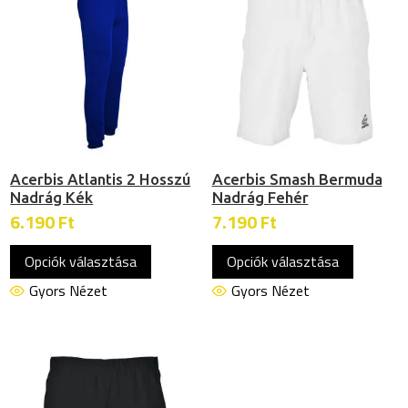
A
A
változatok
változat
a
a
termékoldalon
termékol
választhatók
választh
ki
ki
Acerbis Atlantis 2 Hosszú
Acerbis Smash Bermuda
Nadrág Kék
Nadrág Fehér
6.190
Ft
7.190
Ft
Ennek
Ennek
Opciók választása
Opciók választása
a
a
terméknek
termékn
Gyors Nézet
Gyors Nézet
több
több
variációja
variációj
van.
van.
A
A
változatok
változat