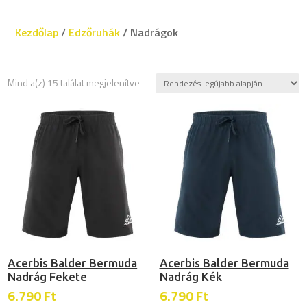
Kezdőlap
/
Edzőruhák
/ Nadrágok
Sorted
Mind a(z) 15 találat megjelenítve
by
latest
Acerbis Balder Bermuda
Acerbis Balder Bermuda
Nadrág Fekete
Nadrág Kék
6.790
Ft
6.790
Ft