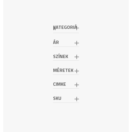
termékoldalon
választhatók
ki
KATEGORIÁ
K
ÁR
SZÍNEK
MÉRETEK
CIMKE
SKU