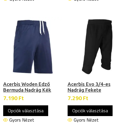
több
több
variációja
variációj
van.
van.
A
A
változatok
változat
a
a
termékoldalon
termékol
választhatók
választh
ki
ki
Acerbis Woden Edző
Acerbis Evo 3/4-es
Bermuda Nadrág Kék
Nadrág Fekete
7.190
Ft
7.290
Ft
Ennek
Ennek
Opciók választása
Opciók választása
a
a
terméknek
termékn
Gyors Nézet
Gyors Nézet
több
több