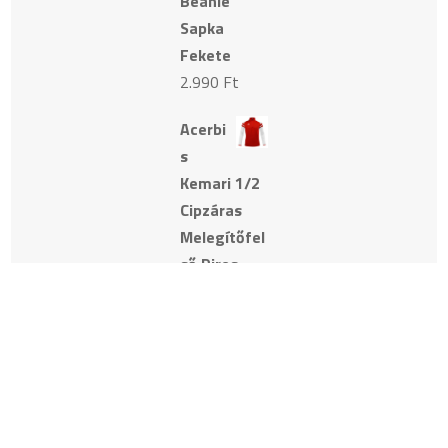
Beanie
Sapka
Fekete
2.990
Ft
Acerbi
s
Kemari 1/2
Cipzáras
Melegítőfel
ső Piros
Fehér
10.890
Ft
Acerbi
s
Kemari 1/2
Cipzáras