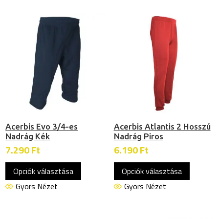
variációja
variációj
van.
van.
A
A
változatok
változat
a
a
termékoldalon
termékol
választhatók
választh
ki
ki
Acerbis Evo 3/4-es
Acerbis Atlantis 2 Hosszú
Nadrág Kék
Nadrág Piros
7.290
Ft
6.190
Ft
Ennek
Ennek
Opciók választása
Opciók választása
a
a
terméknek
termékn
Gyors Nézet
Gyors Nézet
több
több
variációja
variációj