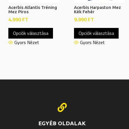
Acerbis Atlantis Tréning
Acerbis Harpaston Mez
Mez Piros
Kék Fehér
4.990
FT
9.990
FT
Ennek
Enne
Opciók választása
Opciók választása
a
a
knek
terméknek
term
Gyors Nézet
Gyors Nézet
több
több
ója
variációja
variác
van.
van.
A
A
atok
változatok
válto
a
a
oldalon
termékoldalon
termé
thatók
választhatók
válas

ki
ki
EGYÉB OLDALAK