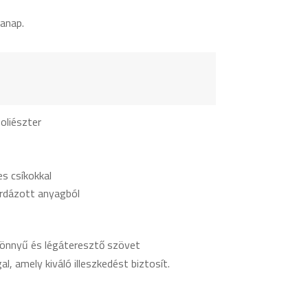
anap.
oliészter
s csíkokkal
rdázott anyagból
Könnyű és légáteresztő szövet
, amely kiváló illeszkedést biztosít.