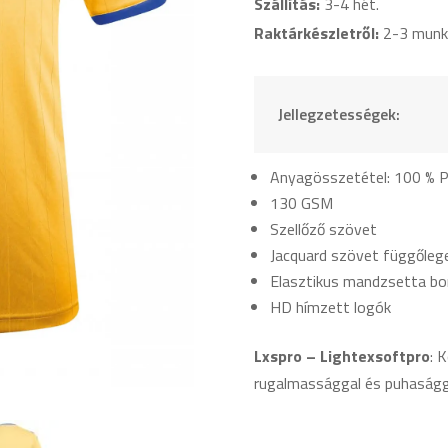
Királykék
Szállítás:
3-4 hét.
mennyiség
Raktárkészletről:
2-3 munk
Jellegzetességek:
Anyagösszetétel: 100 % P
130 GSM
Szellőző szövet
Jacquard szövet függőlege
Elasztikus mandzsetta bo
HD hímzett logók
Lxspro – Lightexsoftpro
: 
rugalmassággal és puhasággal