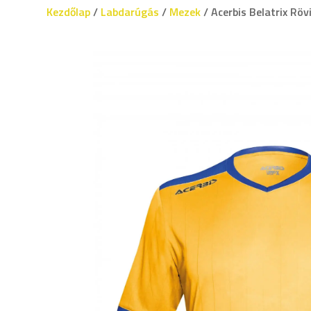
Kezdőlap
/
Labdarúgás
/
Mezek
/ Acerbis Belatrix Röv