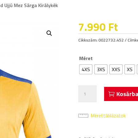
id Ujjú Mez Sárga Királykék
7.990
Ft
Cikkszám:
0022732.452
Címk
Méret
4XS
3XS
XXS
XS
Acerbis
Kosárba
Belatrix
Rövid
Ujjú
Mérettáblázatok
Mez
Sárga