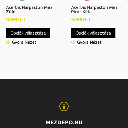
Acerbis Harpaston Mez
Acerbis Harpaston Mez
Zöld
Piros Kék
9.990
FT
9.990
FT
Ennek
Ennek
Opciók választása
Opciók választása
a
a
nek
terméknek
termé
Gyors Nézet
Gyors Nézet
több
több
ja
variációja
variáci
van.
van.
A
A
tok
változatok
változ
a
a
ldalon
termékoldalon
termék
hatók
választhatók
válasz
p
ki
ki
MEZDEPO.HU