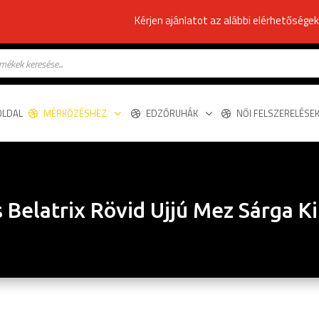
Kérjen ajánlatot az alábbi elérhetősége
s
OLDAL
MÉRKŐZÉSHEZ
EDZŐRUHÁK
NŐI FELSZERELÉSE
 Belatrix Rövid Ujjú Mez Sárga K