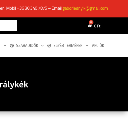
ken: Mobil +36 30 340 7875 – Email
gaborlesnyik@gmail.com
0
Ft
K
SZABADIDŐK
EGYÉB TERMÉKEK
AKCIÓK
irálykék