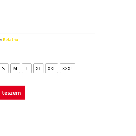
e:
Belatrix
S
M
L
XL
XXL
XXXL
 teszem