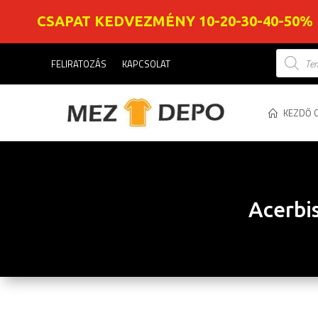
CSAPAT KEDVEZMÉNY 10-20-30-40-50%
Product
FELIRATOZÁS
KAPCSOLAT
search
KEZDŐ 
Acerbis