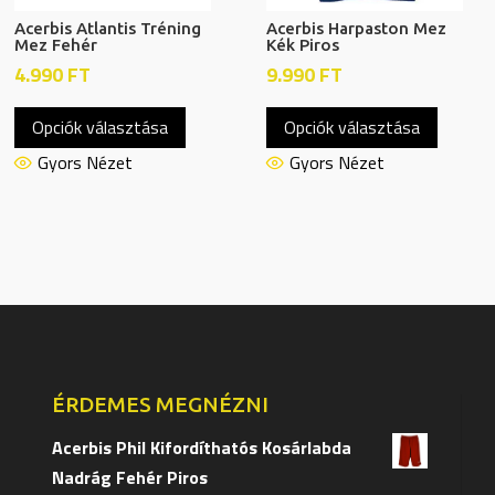
Acerbis Atlantis Tréning
Acerbis Harpaston Mez
Mez Fehér
Kék Piros
4.990
FT
9.990
FT
Ennek
Ennek
Opciók választása
Opciók választása
a
a
terméknek
termék
Gyors Nézet
Gyors Nézet
több
több
variációja
variáció
van.
van.
A
A
változatok
változa
a
a
termékoldalon
terméko
választhatók
választ
ÉRDEMES MEGNÉZNI
ki
ki
Acerbis Phil Kifordíthatós Kosárlabda
Nadrág Fehér Piros