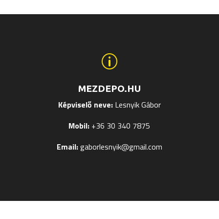
variációja
variáció
van.
van.
A
A
változatok
változa
a
a
p
termékoldalon
terméko
választhatók
választ
MEZDEPO.HU
ki
ki
Képviselő neve:
Lesnyik Gábor
Mobil:
+36 30 340 7875
Email:
gaborlesnyik@gmail.com