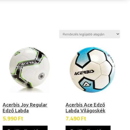
Acerbis Joy Regular
Acerbis Ace Edző
Edző Labda
Labda Világoskék
5.990
Ft
7.490
Ft
Ennek
Ennek