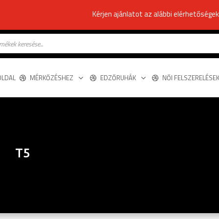
Kérjen ajánlatot az alábbi elérhetősége
s
OLDAL
MÉRKŐZÉSHEZ
EDZŐRUHÁK
NŐI FELSZERELÉSE
T5