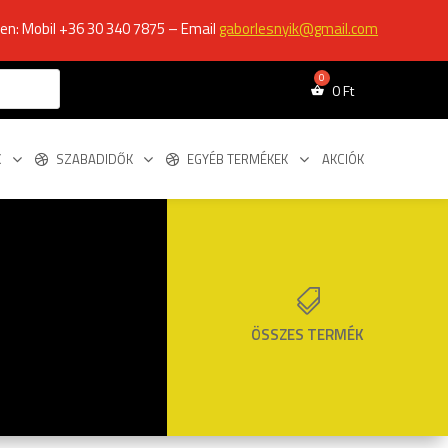
ken: Mobil +36 30 340 7875 – Email
gaborlesnyik@gmail.com
0
Ft
K
SZABADIDŐK
EGYÉB TERMÉKEK
AKCIÓK

ÖSSZES TERMÉK