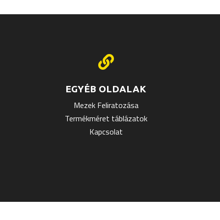
ja
tok

ldalon
hatók
EGYÉB OLDALAK
Mezek Feliratozása
Termékméret táblázatok
Kapcsolat