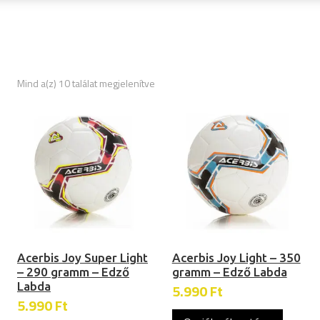
Sorted
Mind a(z) 10 találat megjelenítve
by
latest
Acerbis Joy Super Light
Acerbis Joy Light – 350
– 290 gramm – Edző
gramm – Edző Labda
Labda
5.990
Ft
5.990
Ft
Ennek