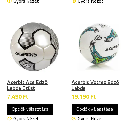
terméknek
termék
Gyors Nézet
Gyors Nézet
több
több
variációja
variáció
van.
van.
A
A
változatok
változa
a
a
termékoldalon
terméko
választhatók
választ
ki
ki
Acerbis Ace Edző
Acerbis Votrex Edző
Labda Ezüst
Labda
7.490
Ft
19.190
Ft
Ennek
Ennek
Opciók választása
Opciók választása
a
a
terméknek
termék
Gyors Nézet
Gyors Nézet
több
több