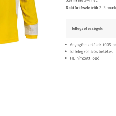
Sárga
mennyiség
Raktárkészletről:
2-3 munk
Jellegzetességek:
Anyagösszetétel: 100% po
Jól lélegző hálós betétek
HD hímzett logó