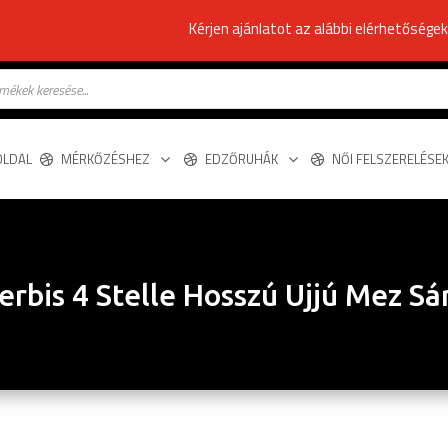
Kérjen ajánlatot az alábbi elérhetősége
s
OLDAL
MÉRKŐZÉSHEZ
EDZŐRUHÁK
NŐI FELSZERELÉSE
erbis 4 Stelle Hosszú Ujjú Mez Sá