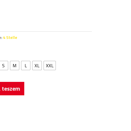
e:
4 Stelle
S
M
L
XL
XXL
 teszem