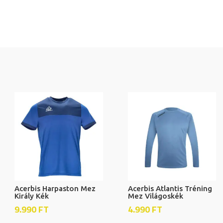
Acerbis Harpaston Mez
Acerbis Atlantis Tréning
Király Kék
Mez Világoskék
9.990
FT
4.990
FT
Ennek
Enne