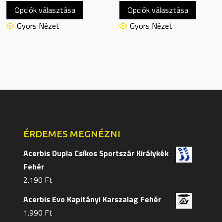
Opciók választása
Opciók választása
a
a
terméknek
termék
Gyors Nézet
Gyors Nézet
több
több
variációja
variáció
van.
van.
A
A
változatok
változa
a
a
termékoldalon
terméko
választhatók
választ
ÉRDEMES MEGNÉZNI
ki
ki
Acerbis Dupla Csíkos Sportszár Királykék
Fehér
2.190
Ft
Acerbis Evo Kapitányi Karszalag Fehér
1.990
Ft