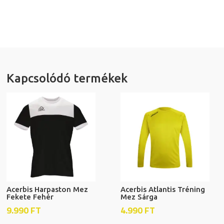
Kapcsolódó termékek
Acerbis Harpaston Mez
Acerbis Atlantis Tréning
Fekete Fehér
Mez Sárga
9.990
FT
4.990
FT
Ennek
Ennek