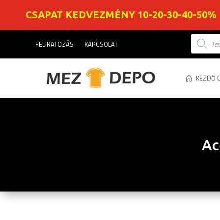
CSAPAT KEDVEZMÉNY 10-20-30-40-50%
Product
FELIRATOZÁS
KAPCSOLAT
search
KEZDŐ 
Ac