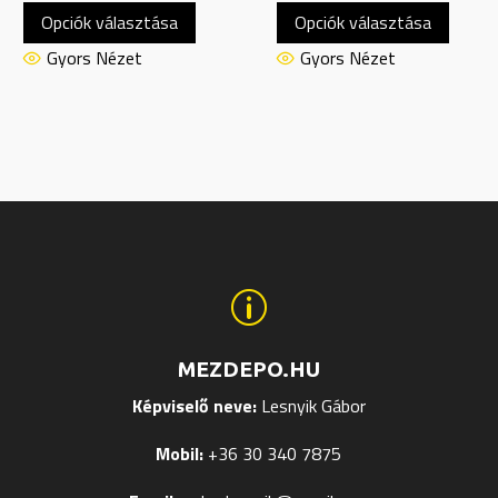
Opciók választása
Opciók választása
a
a
nek
terméknek
termé
Gyors Nézet
Gyors Nézet
több
több
ja
variációja
variáci
van.
van.
A
A
tok
változatok
változ
a
a
ldalon
termékoldalon
termék
hatók
választhatók
válasz
p
ki
ki
MEZDEPO.HU
Képviselő neve:
Lesnyik Gábor
Mobil:
+36 30 340 7875