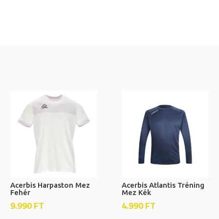
Acerbis Harpaston Mez
Acerbis Atlantis Tréning
Fehér
Mez Kék
9.990
FT
4.990
FT
Ennek
Ennek