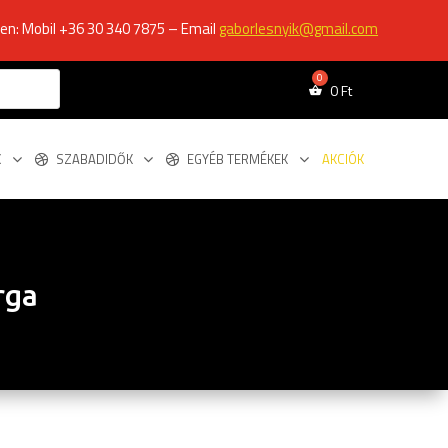
ken: Mobil +36 30 340 7875 – Email
gaborlesnyik@gmail.com
0
Ft
K
SZABADIDŐK
EGYÉB TERMÉKEK
AKCIÓK
rga