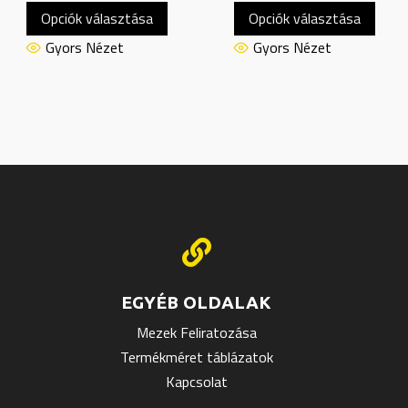
Opciók választása
Opciók választása
a
a
knek
terméknek
term
Gyors Nézet
Gyors Nézet
több
több
ója
variációja
variác
van.
van.
A
A
atok
változatok
válto
a
a
oldalon
termékoldalon
termé
thatók
választhatók
válas

ki
ki
EGYÉB OLDALAK
Mezek Feliratozása
Termékméret táblázatok
Kapcsolat