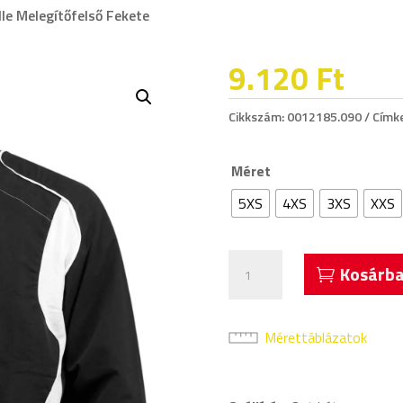
lle Melegítőfelső Fekete
9.120
Ft
Cikkszám:
0012185.090
Címk
Méret
5XS
4XS
3XS
XXS
Acerbis
Kosárba
4
Stelle
Melegítőfelső
Mérettáblázatok
Fekete
mennyiség