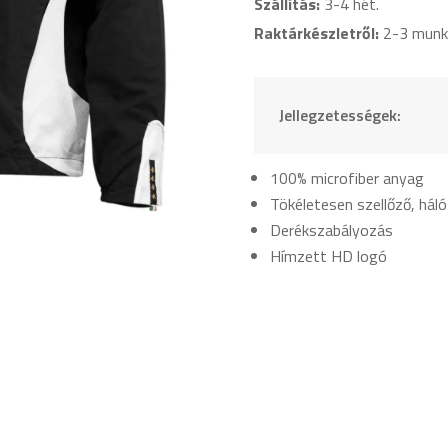
Szállítás:
3-4 hét.
Raktárkészletről:
2-3 munk
Jellegzetességek:
100% microfiber anyag
Tökéletesen szellőző, háló
Derékszabályozás
Hímzett HD logó