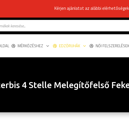
Kérjen ajánlatot az alábbi elérhetősége
s
OLDAL
MÉRKŐZÉSHEZ
EDZŐRUHÁK
NŐI FELSZERELÉSE
erbis 4 Stelle Melegítőfelső Fek