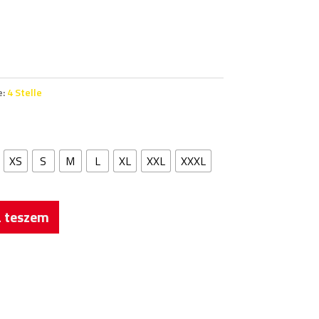
e:
4 Stelle
XS
S
M
L
XL
XXL
XXXL
 teszem