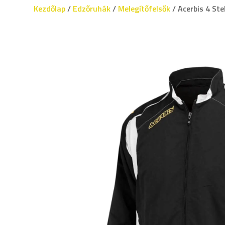
Kezdőlap
/
Edzőruhák
/
Melegítőfelsők
/ Acerbis 4 Ste