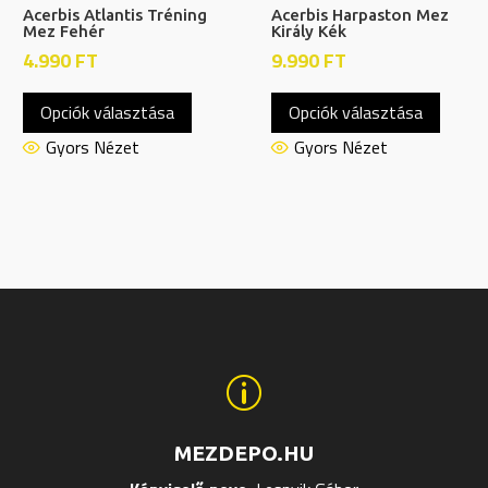
Acerbis Atlantis Tréning
Acerbis Harpaston Mez
Mez Fehér
Király Kék
4.990
FT
9.990
FT
Ennek
Ennek
Opciók választása
Opciók választása
a
a
nek
terméknek
termé
Gyors Nézet
Gyors Nézet
több
több
ja
variációja
variáci
van.
van.
A
A
tok
változatok
változ
a
a
ldalon
termékoldalon
termék
hatók
választhatók
válasz
p
ki
ki
MEZDEPO.HU