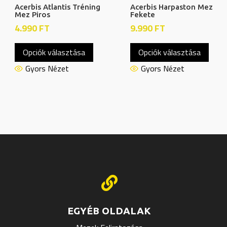
Acerbis Atlantis Tréning
Acerbis Harpaston Mez
Mez Piros
Fekete
4.990
FT
9.990
FT
Ennek
Enne
Opciók választása
Opciók választása
a
a
knek
terméknek
term
Gyors Nézet
Gyors Nézet
több
több
ója
variációja
variác
van.
van.
A
A
atok
változatok
válto
a
a
oldalon
termékoldalon
termé
thatók
választhatók
válas

ki
ki
EGYÉB OLDALAK