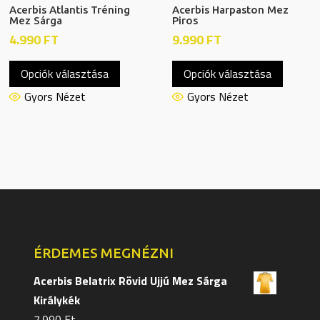
Acerbis Atlantis Tréning
Acerbis Harpaston Mez
Mez Sárga
Piros
4.990
FT
9.990
FT
Ennek
Ennek
Opciók választása
Opciók választása
a
a
terméknek
termék
Gyors Nézet
Gyors Nézet
több
több
variációja
variáció
van.
van.
A
A
változatok
változa
a
a
termékoldalon
terméko
választhatók
választ
ÉRDEMES MEGNÉZNI
ki
ki
Acerbis Belatrix Rövid Ujjú Mez Sárga
Királykék
7.990
Ft