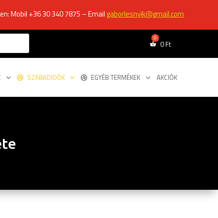
ken: Mobil +36 30 340 7875 – Email
gaborlesnyik@gmail.com
0
Ft
K
SZABADIDŐK
EGYÉB TERMÉKEK
AKCIÓK
ete