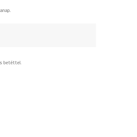
anap.
s betéttel.