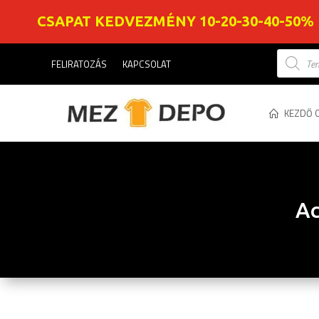
CSAPAT KEDVEZMÉNY 10-20-30-40-50%
Product
FELIRATOZÁS
KAPCSOLAT
search
KEZDŐ 
Ac