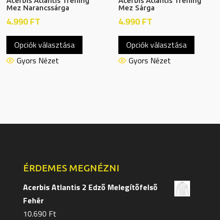
Acerbis Atlantis Tréning
Acerbis Atlantis Tréning
Mez Narancssárga
Mez Sárga
4.990
FT
4.990
FT
Ennek
Ennek
Opciók választása
Opciók választása
a
a
terméknek
termék
Gyors Nézet
Gyors Nézet
több
több
variációja
variáció
van.
van.
A
A
változatok
változa
a
a
termékoldalon
terméko
választhatók
választ
ÉRDEMES MEGNÉZNI
ki
ki
Acerbis Atlantis 2 Edző Melegítőfelső
Fehér
10.690
Ft