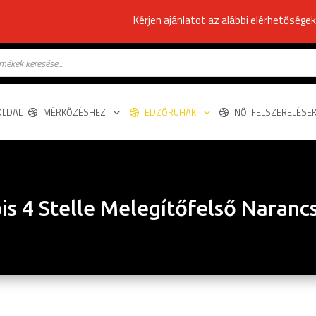
Kérjen ajánlatot az alábbi elérhetősége
s
OLDAL
MÉRKŐZÉSHEZ
EDZŐRUHÁK
NŐI FELSZERELÉSE
is 4 Stelle Melegítőfelső Naranc