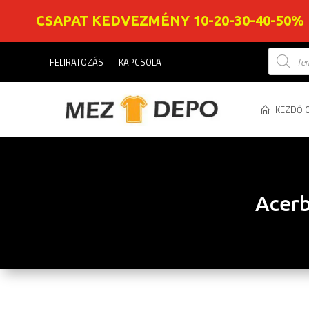
CSAPAT KEDVEZMÉNY 10-20-30-40-50%
Product
FELIRATOZÁS
KAPCSOLAT
search
KEZDŐ 
Acerb