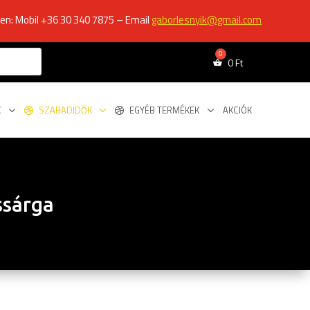
ken: Mobil +36 30 340 7875 – Email
gaborlesnyik@gmail.com
0
Ft
K
SZABADIDŐK
EGYÉB TERMÉKEK
AKCIÓK
ssárga