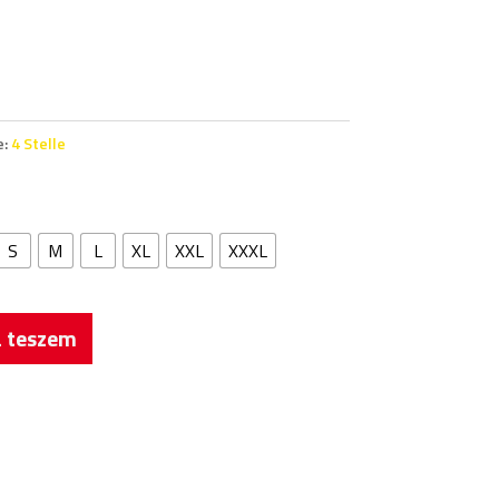
e:
4 Stelle
S
M
L
XL
XXL
XXXL
 teszem