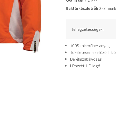
Szállítás:
3-4 hét.
Raktárkészletről:
2-3 munk
Jellegzetességek:
100% microfiber anyag
Tökéletesen szellőző, háló
Derékszabályozás
Hímzett HD logó