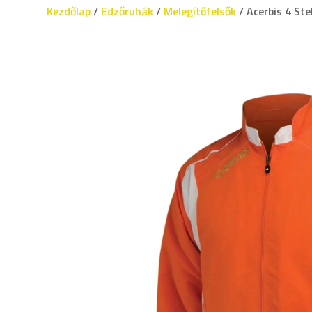
Kezdőlap
/
Edzőruhák
/
Melegítőfelsők
/ Acerbis 4 St