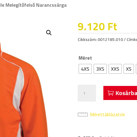
elle Melegítőfelső Narancssárga
9.120
Ft
Cikkszám:
0012185.010
Címk
Méret
4XS
3XS
XXS
XS
Acerbis
Kosárba
4
Stelle
Melegítőfelső
Mérettáblázatok
Narancssárga
mennyiség