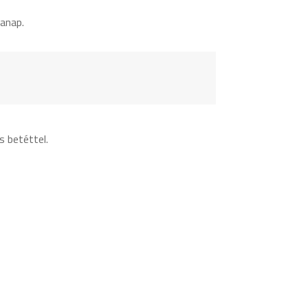
anap.
s betéttel.