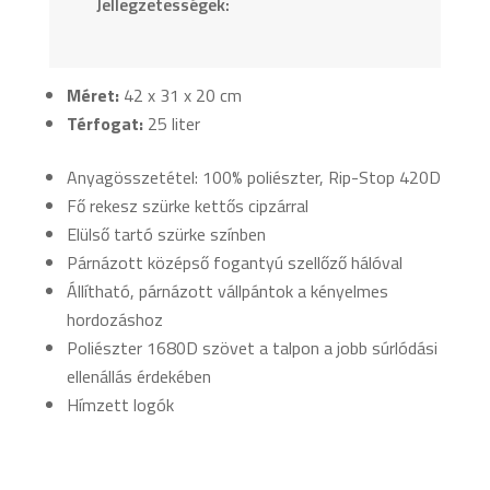
Jellegzetességek:
Méret:
42 x 31 x 20 cm
Térfogat:
25 liter
Anyagösszetétel: 100% poliészter, Rip-Stop 420D
Fő rekesz szürke kettős cipzárral
Elülső tartó szürke színben
Párnázott középső fogantyú szellőző hálóval
Állítható, párnázott vállpántok a kényelmes
hordozáshoz
Poliészter 1680D szövet a talpon a jobb súrlódási
ellenállás érdekében
Hímzett logók