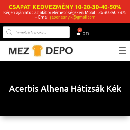
CSAPAT KEDVEZMÉNY 10-20-30-40-50%
Kérjen ajánlatot az alábbi elérhetőségeken: Mobil +36 30 340 7875
– Email
gaborlesnyik@gmail.com
Products
search
0
Ft
Acerbis Alhena Hátizsák Kék