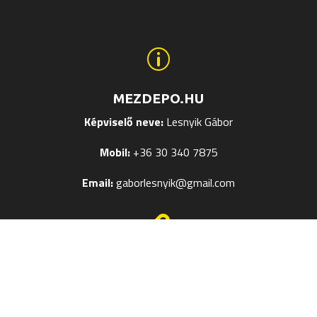
p
MEZDEPO.HU
Képviselő neve:
Lesnyik Gábor
Mobil:
+36 30 340 7875
Email:
gaborlesnyik@gmail.com

EGYÉB OLDALAK
Mezek Feliratozása
Termékméret táblázatok