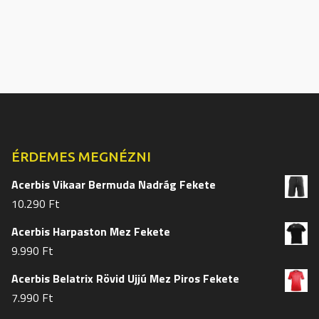
több
több
variációja
variációj
van.
van.
A
A
változatok
változat
a
a
termékoldalon
termékol
választhatók
választh
ki
ki
ÉRDEMES MEGNÉZNI
Acerbis Vikaar Bermuda Nadrág Fekete
10.290
Ft
Acerbis Harpaston Mez Fekete
9.990
Ft
Acerbis Belatrix Rövid Ujjú Mez Piros Fekete
7.990
Ft