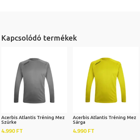
Kapcsolódó termékek
Acerbis Atlantis Tréning Mez
Acerbis Atlantis Tréning Mez
Szürke
Sárga
4.990
FT
4.990
FT
Ennek
Ennek