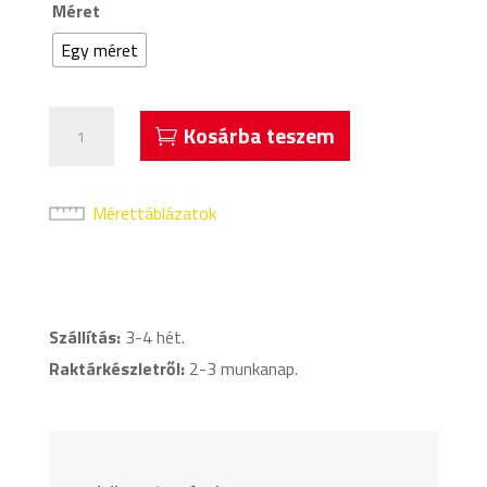
Méret
Egy méret
Acerbis
Kosárba teszem
Alhena
Hátizsák
Kék
Mérettáblázatok
mennyiség
Szállítás:
3-4 hét.
Raktárkészletről:
2-3 munkanap.