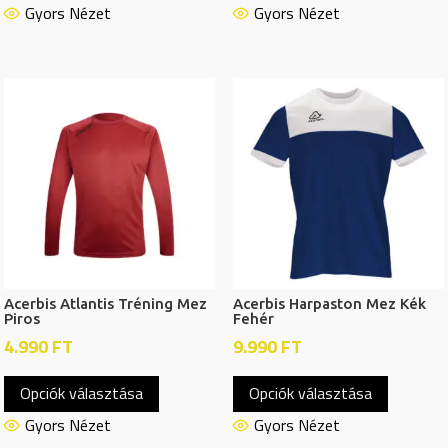
terméknek
termékn
Gyors Nézet
Gyors Nézet
több
több
variációja
variációj
van.
van.
A
A
változatok
változat
a
a
termékoldalon
termékol
választhatók
választh
ki
ki
Acerbis Atlantis Tréning Mez
Acerbis Harpaston Mez Kék
Piros
Fehér
4.990
FT
9.990
FT
Ennek
Ennek
Opciók választása
Opciók választása
a
a
terméknek
termékn
Gyors Nézet
Gyors Nézet