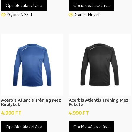
Opciók választása
Opciók választása
a
a
terméknek
termékn
Gyors Nézet
Gyors Nézet
több
több
variációja
variációj
van.
van.
A
A
változatok
változat
a
a
termékoldalon
termékol
választhatók
választh
ki
ki
Acerbis Atlantis Tréning Mez
Acerbis Atlantis Tréning Mez
Királykék
Fekete
4.990
FT
4.990
FT
Ennek
Ennek
Opciók választása
Opciók választása
a
a