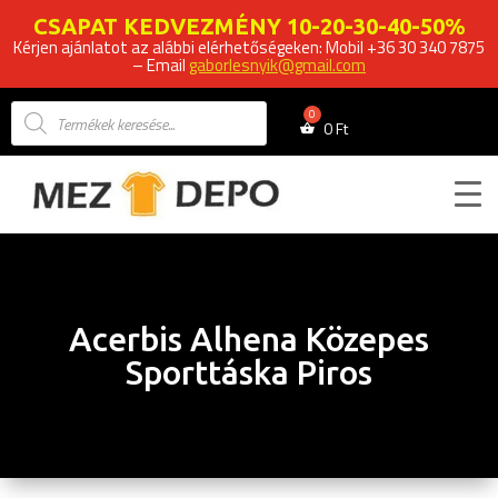
CSAPAT KEDVEZMÉNY 10-20-30-40-50%
Kérjen ajánlatot az alábbi elérhetőségeken: Mobil +36 30 340 7875
– Email
gaborlesnyik@gmail.com
Products
search
0
Ft
Acerbis Alhena Közepes
Sporttáska Piros