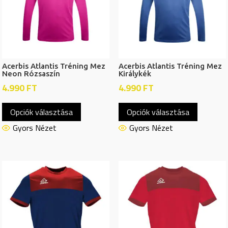
termékoldalon
termékol
választhatók
választh
ki
ki
Acerbis Atlantis Tréning Mez
Acerbis Atlantis Tréning Mez
Neon Rózsaszín
Királykék
4.990
FT
4.990
FT
Ennek
Ennek
Opciók választása
Opciók választása
a
a
terméknek
termékn
Gyors Nézet
Gyors Nézet
több
több
variációja
variációj
van.
van.
A
A
változatok
változat
a
a
termékoldalon
termékol