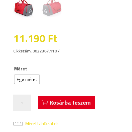
11.190
Ft
Cikkszám:
0022367.110
Méret
Egy méret
Acerbis
Kosárba teszem
Alhena
Közepes
Sporttáska
Mérettáblázatok
Piros