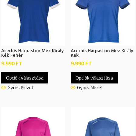
Acerbis Harpaston Mez Király
Acerbis Harpaston Mez Király
Kék Fehér
Kék
9.990
FT
9.990
FT
Ennek
Ennek
Opciók választása
Opciók választása
a
a
terméknek
termékn
Gyors Nézet
Gyors Nézet
több
több
variációja
variációj
van.
van.
A
A
változatok
változat
a
a