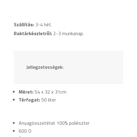
mennyiség
Szállítás:
3-4 hét.
Raktárkészletről:
2-3 munkanap.
Jellegzetességek:
Méret:
54 x 32 x 31cm
Térfogat:
50 liter
Anyagösszetétel: 100% poliészter
600 D