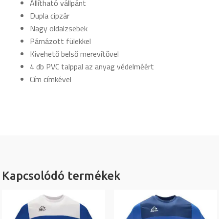
Állítható vállpánt
Dupla cipzár
Nagy oldalzsebek
Párnázott fülekkel
Kivehető belső merevítővel
4 db PVC talppal az anyag védelméért
Cím címkével
Kapcsolódó termékek