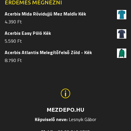
ÉRDEMES MEGNÉZNI
Acerbis Mida Rövidujjú Mez Maldív Kék
4.390
Ft
Acerbis Easy Póló Kék
5.590
Ft
Acerbis Atlantis Melegítőfelső Zöld - Kék
8.790
Ft
p
MEZDEPO.HU
Képviselő neve:
Lesnyik Gábor