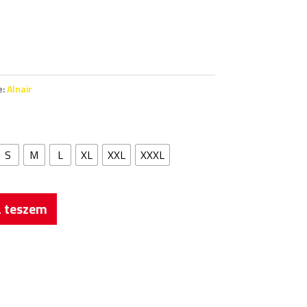
e:
Alnair
S
M
L
XL
XXL
XXXL
 teszem