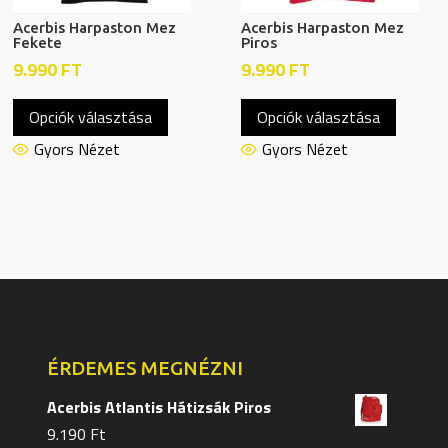
Acerbis Harpaston Mez
Acerbis Harpaston Mez
Fekete
Piros
9.990
FT
9.990
FT
Ennek
Ennek
Opciók választása
Opciók választása
a
a
terméknek
termék
Gyors Nézet
Gyors Nézet
több
több
variációja
variáció
van.
van.
A
A
változatok
változa
a
a
termékoldalon
terméko
választhatók
választ
ÉRDEMES MEGNÉZNI
ki
ki
Acerbis Atlantis Hátizsák Piros
9.190
Ft