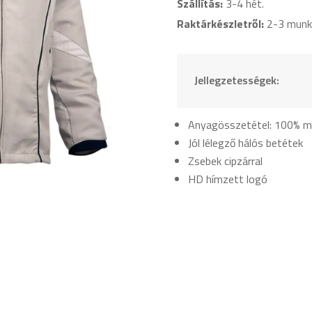
Szállítás:
3-4 hét.
Raktárkészletről:
2-3 munk
Jellegzetességek:
Anyagösszetétel: 100% mi
Jól lélegző hálós betétek
Zsebek cipzárral
HD hímzett logó