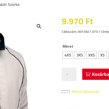
Kabát Szürke
9.970
Ft
Cikkszám:
0013827.070
Címk
Méret
4XS
3XS
XXS
XS
Acerbis
Kosárba
Alnair
Melegítő
Kabát
Mérettáblázatok
Szürke
mennyiség