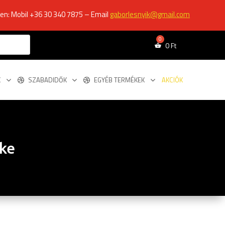
ken: Mobil +36 30 340 7875 – Email
gaborlesnyik@gmail.com
0
Ft
K
SZABADIDŐK
EGYÉB TERMÉKEK
AKCIÓK
rke