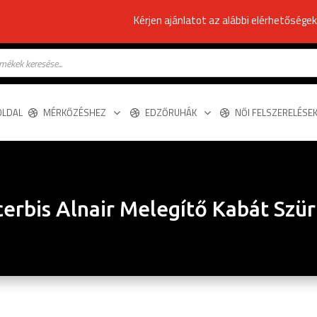
Kérjen ajánlatot az alábbi elérhetősége
s
OLDAL
MÉRKŐZÉSHEZ
EDZŐRUHÁK
NŐI FELSZERELÉSE
erbis Alnair Melegítő Kabát Szü