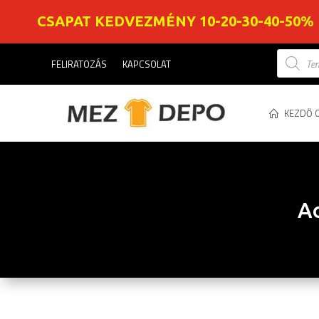
CSAPAT KEDVEZMÉNY 10-20-30-40-50%
Product
FELIRATOZÁS
KAPCSOLAT
search
KEZDŐ 
Ac