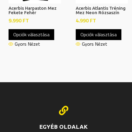
Acerbis Harpaston Mez
Acerbis Atlantis Tréning
Fekete Fehér
Mez Neon Rózsaszín
9.990
FT
4.990
FT
Ennek
Enne
Opciók választása
Opciók választása
a
a
knek
terméknek
term
Gyors Nézet
Gyors Nézet
több
több
ója
variációja
variác
van.
van.
A
A
atok
változatok
válto
a
a
oldalon
termékoldalon
termé
thatók
választhatók
válas

ki
ki
EGYÉB OLDALAK