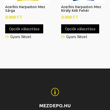
Acerbis Harpaston Mez
Acerbis Harpaston Mez
Sárga
Király Kék Fehér
9.990
FT
9.990
FT
Ennek
Ennek
Opciók választása
Opciók választása
a
a
nek
terméknek
termé
Gyors Nézet
Gyors Nézet
több
több
ja
variációja
variáci
van.
van.
A
A
tok
változatok
változ
a
a
ldalon
termékoldalon
termék
hatók
választhatók
válasz
p
ki
ki
MEZDEPO.HU