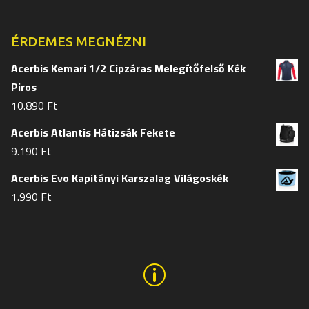
választh
választhatók
ki
ki
ÉRDEMES MEGNÉZNI
Acerbis Kemari 1/2 Cipzáras Melegítőfelső Kék
Piros
10.890
Ft
Acerbis Atlantis Hátizsák Fekete
9.190
Ft
Acerbis Evo Kapitányi Karszalag Világoskék
1.990
Ft
p