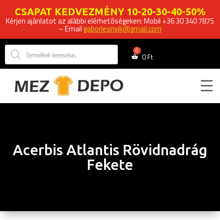
CSAPAT KEDVEZMÉNY 10-20-30-40-50%
Kérjen ajánlatot az alábbi elérhetőségeken: Mobil +36 30 340 7875
– Email
gaborlesnyik@gmail.com
Products
search
0
Ft
Acerbis Atlantis Rövidnadrág
Fekete