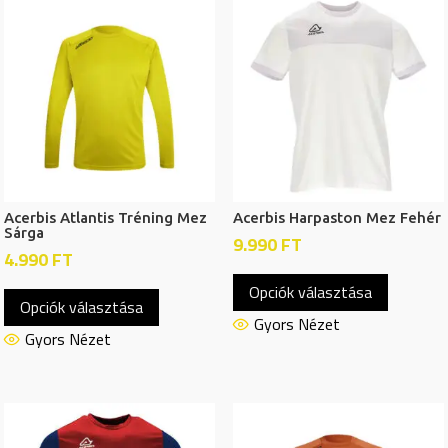
Acerbis Atlantis Tréning Mez
Acerbis Harpaston Mez Fehér
Sárga
9.990
FT
4.990
FT
Ennek
Ennek
Opciók választása
a
Opciók választása
a
termékn
Gyors Nézet
terméknek
Gyors Nézet
több
több
variációj
variációja
van.
van.
A
A