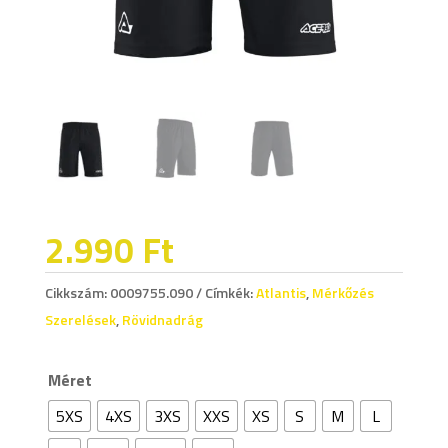
2.990
Ft
Cikkszám:
0009755.090
Címkék:
Atlantis
,
Mérkőzés
Szerelések
,
Rövidnadrág
Méret
5XS
4XS
3XS
XXS
XS
S
M
L