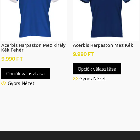
a
a
termékoldalon
termékol
választhatók
választh
ki
ki
Acerbis Harpaston Mez Király
Acerbis Harpaston Mez Kék
Kék Fehér
9.990
FT
9.990
FT
Ennek
Ennek
Opciók választása
a
Opciók választása
a
termékn
Gyors Nézet
terméknek
Gyors Nézet
több
több
variációj
variációja
van.
van.
A
A
változat
változatok
a
a
termékol
termékoldalon