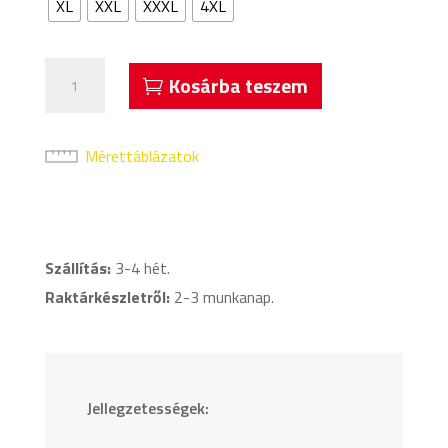
XL
XXL
XXXL
4XL
Acerbis
Kosárba teszem
Atlantis
Rövidnadrág
Fekete
Mérettáblázatok
mennyiség
Szállítás:
3-4 hét.
Raktárkészletről:
2-3 munkanap.
Jellegzetességek: