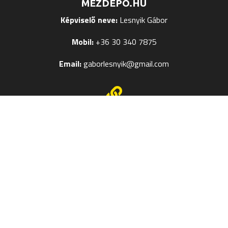
MEZDEPO.HU
Képviselő neve:
Lesnyik Gábor
Mobil:
+36 30 340 7875
Email:
gaborlesnyik@gmail.com

EGYÉB OLDALAK
Mezek Feliratozása
Termékméret táblázatok
Kapcsolat
Szerzői jog © 2024
Mezdepo.hu
– Weboldal:
Veronika M
–
–
Adatkezelés
Vásárlási Tájékoztató
Adatvédelmi beállítások