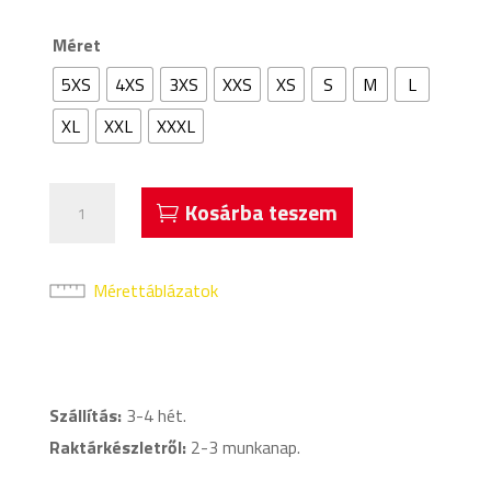
Méret
5XS
4XS
3XS
XXS
XS
S
M
L
XL
XXL
XXXL
Acerbis
Kosárba teszem
Atlantis
Rövidujjú
Mez
Mérettáblázatok
Zöld
mennyiség
Szállítás:
3-4 hét.
Raktárkészletről:
2-3 munkanap.