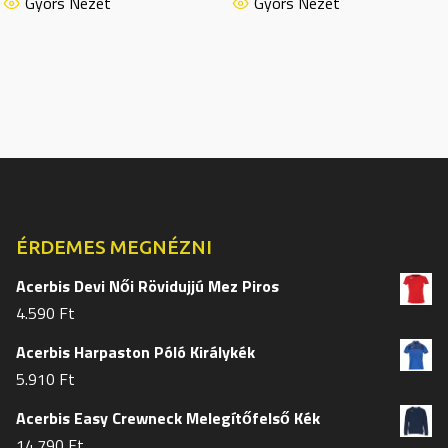
terméknek
termékn
Gyors Nézet
Gyors Nézet
több
több
variációja
variációj
van.
van.
A
A
változatok
változat
a
a
termékoldalon
termékol
választhatók
választh
ki
ki
ÉRDEMES MEGNÉZNI
Acerbis Devi Női Rövidujjú Mez Piros
4.590
Ft
Acerbis Harpaston Póló Királykék
5.910
Ft
Acerbis Easy Crewneck Melegítőfelső Kék
14.790
Ft