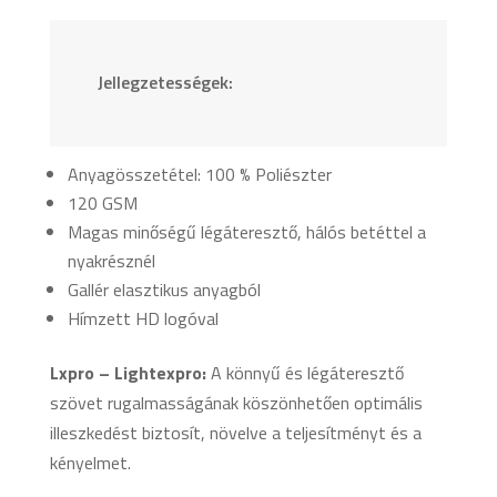
Jellegzetességek:
Anyagösszetétel: 100 % Poliészter
120 GSM
Magas minőségű légáteresztő, hálós betéttel a
nyakrésznél
Gallér elasztikus anyagból
Hímzett HD logóval
Lxpro – Lightexpro:
A könnyű és légáteresztő
szövet rugalmasságának köszönhetően optimális
illeszkedést biztosít, növelve a teljesítményt és a
kényelmet.