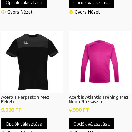
Opciók választása
Opciók választása
a
a
terméknek
termékn
Gyors Nézet
Gyors Nézet
több
több
variációja
variációj
van.
van.
A
A
változatok
változat
a
a
termékoldalon
termékol
választhatók
választh
ki
ki
Acerbis Harpaston Mez
Acerbis Atlantis Tréning Mez
Fekete
Neon Rózsaszín
9.990
FT
4.990
FT
Ennek
Ennek
Opciók választása
Opciók választása
a
a