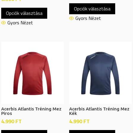
Ennek
Ennek
Opciók választása
a
Opciók választása
a
termékn
Gyors Nézet
terméknek
Gyors Nézet
több
több
variációj
variációja
van.
van.
A
A
változat
változatok
a
a
termékol
termékoldalon
választh
választhatók
ki
ki
Acerbis Atlantis Tréning Mez
Acerbis Atlantis Tréning Mez
Piros
Kék
4.990
FT
4.990
FT
Ennek
Ennek