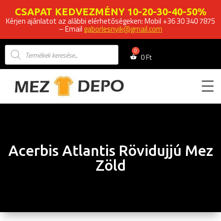
CSAPAT KEDVEZMÉNY 10-20-30-40-50%
Kérjen ajánlatot az alábbi elérhetőségeken: Mobil +36 30 340 7875
– Email
gaborlesnyik@gmail.com
Products
search
0
Ft
Acerbis Atlantis Rövidujjú Mez
Zöld