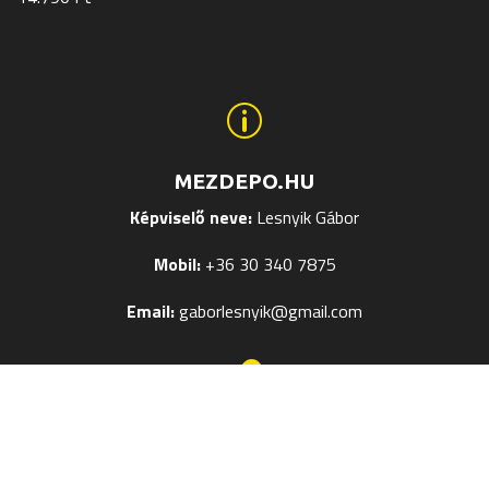
p
MEZDEPO.HU
Képviselő neve:
Lesnyik Gábor
Mobil:
+36 30 340 7875
Email:
gaborlesnyik@gmail.com

EGYÉB OLDALAK
Mezek Feliratozása