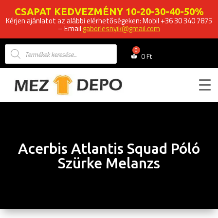
CSAPAT KEDVEZMÉNY 10-20-30-40-50%
Kérjen ajánlatot az alábbi elérhetőségeken: Mobil +36 30 340 7875
– Email
gaborlesnyik@gmail.com
Products
search
0
Ft
Acerbis Atlantis Squad Póló
Szürke Melanzs