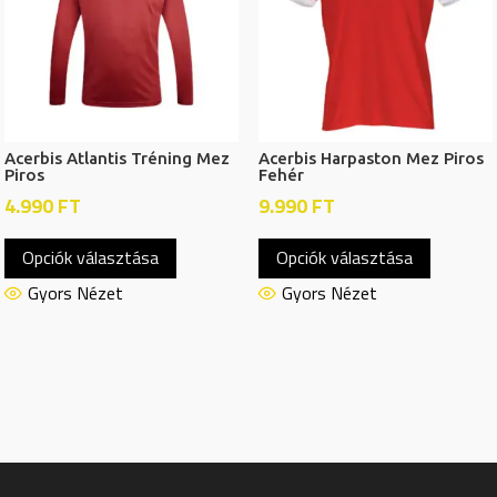
a
a
termékoldalon
termékol
választhatók
választh
ki
ki
Acerbis Atlantis Tréning Mez
Acerbis Harpaston Mez Piros
Piros
Fehér
4.990
FT
9.990
FT
Ennek
Ennek
Opciók választása
Opciók választása
a
a
terméknek
termékn
Gyors Nézet
Gyors Nézet
több
több
variációja
variációj
van.
van.
A
A
változatok
változat
a
a
termékoldalon
termékol