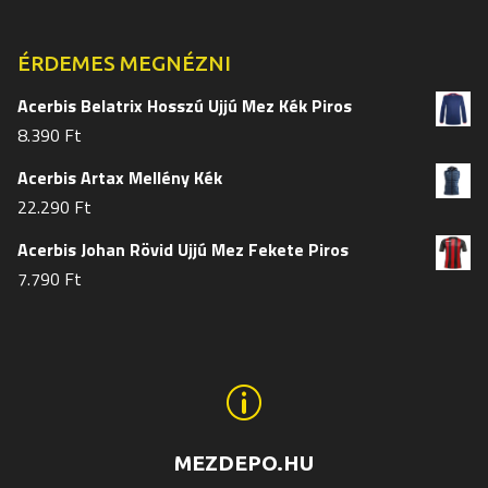
választhatók
választh
ki
ki
ÉRDEMES MEGNÉZNI
Acerbis Belatrix Hosszú Ujjú Mez Kék Piros
8.390
Ft
Acerbis Artax Mellény Kék
22.290
Ft
Acerbis Johan Rövid Ujjú Mez Fekete Piros
7.790
Ft
p
MEZDEPO.HU