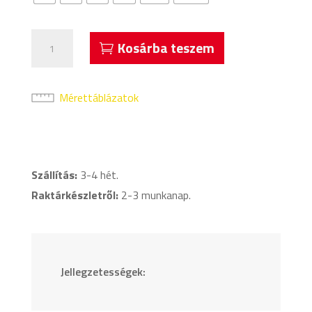
Acerbis
Kosárba teszem
Atlantis
Squad
Póló
Mérettáblázatok
Szürke
Melanzs
mennyiség
Szállítás:
3-4 hét.
Raktárkészletről:
2-3 munkanap.
Jellegzetességek: