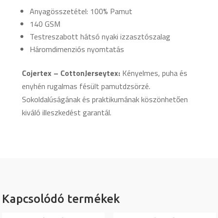
Anyagösszetétel: 100% Pamut
140 GSM
Testreszabott hátsó nyaki izzasztószalag
Háromdimenziós nyomtatás
Cojertex – CottonJerseytex:
Kényelmes, puha és
enyhén rugalmas fésült pamutdzsörzé.
Sokoldalúságának és praktikumának köszönhetően
kiváló illeszkedést garantál.
Kapcsolódó termékek