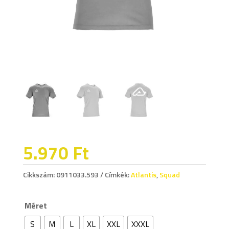
5.970
Ft
Cikkszám:
0911033.593
Címkék:
Atlantis
,
Squad
Méret
S
M
L
XL
XXL
XXXL