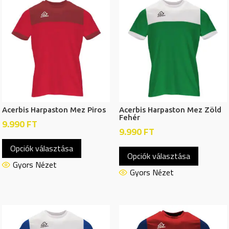
Acerbis Harpaston Mez Piros
Acerbis Harpaston Mez Zöld
Fehér
9.990
FT
9.990
FT
Ennek
Ennek
Opciók választása
a
Opciók választása
a
terméknek
Gyors Nézet
termékn
Gyors Nézet
több
több
variációja
variációj
van.
van.
A
A