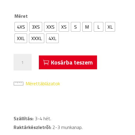
Méret
4XS
3XS
XXS
XS
S
M
L
XL
XXL
XXXL
4XL
Acerbis
Kosárba teszem
Belatrix
Crew
Neck
Mérettáblázatok
Edző
Felső
Királykék
mennyiség
Szállítás:
3-4 hét.
Raktárkészletről:
2-3 munkanap.