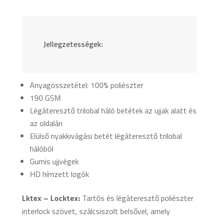
Jellegzetességek:
Anyagösszetétel: 100% poliészter
190 GSM
Légáteresztő trilobal háló betétek az ujjak alatt és
az oldalán
Elülső nyakkivágási betét légáteresztő trilobal
hálóból
Gumis ujjvégek
HD hímzett logók
Lktex – Locktex:
Tartós és légáteresztő poliészter
interlock szövet, szálcsiszolt belsővel, amely