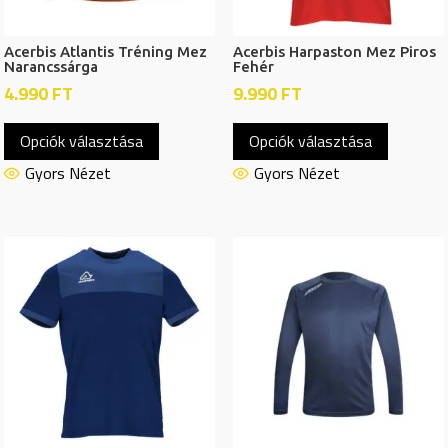
Acerbis Atlantis Tréning Mez
Acerbis Harpaston Mez Piros
Narancssárga
Fehér
4.990
FT
9.990
FT
Ennek
Ennek
Opciók választása
Opciók választása
a
a
terméknek
termékn
Gyors Nézet
Gyors Nézet
több
több
variációja
variációj
van.
van.
A
A
változatok
változat
a
a
termékoldalon
termékol
választhatók
választh
ki
ki