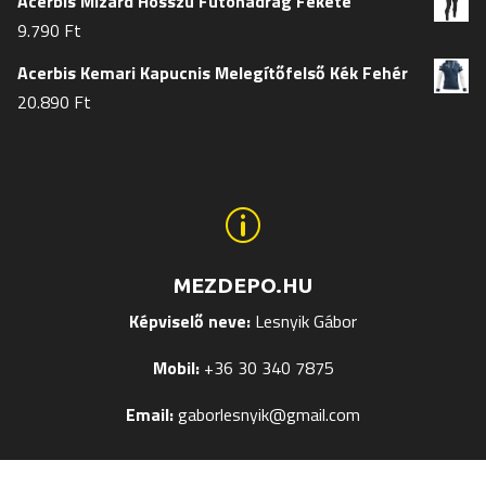
Acerbis Mizard Hosszú Futónadrág Fekete
9.790
Ft
Acerbis Kemari Kapucnis Melegítőfelső Kék Fehér
20.890
Ft
p
MEZDEPO.HU
Képviselő neve:
Lesnyik Gábor
Mobil:
+36 30 340 7875
Email:
gaborlesnyik@gmail.com
