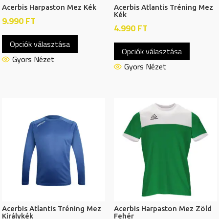
Acerbis Harpaston Mez Kék
Acerbis Atlantis Tréning Mez
Kék
9.990
FT
4.990
FT
Ennek
Ennek
Opciók választása
a
Opciók választása
a
terméknek
Gyors Nézet
termékn
Gyors Nézet
több
több
variációja
variációj
van.
van.
A
A
változatok
változat
a
a
termékoldalon
termékol
választhatók
választh
ki
ki
Acerbis Atlantis Tréning Mez
Acerbis Harpaston Mez Zöld
Királykék
Fehér