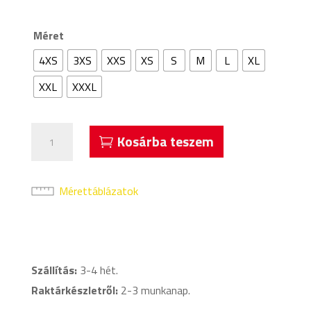
Méret
4XS
3XS
XXS
XS
S
M
L
XL
XXL
XXXL
Acerbis
Kosárba teszem
Devi
Női
Rövidujjú
Mérettáblázatok
Mez
Rózsaszín
mennyiség
Szállítás:
3-4 hét.
Raktárkészletről:
2-3 munkanap.