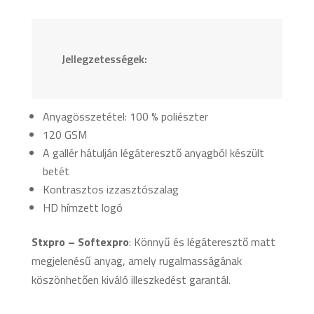
Jellegzetességek:
Anyagösszetétel: 100 % poliészter
120 GSM
A gallér hátulján légáteresztő anyagból készült
betét
Kontrasztos izzasztószalag
HD hímzett logó
Stxpro – Softexpro
: Könnyű és légáteresztő matt
megjelenésű anyag, amely rugalmasságának
köszönhetően kiváló illeszkedést garantál.