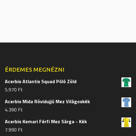
több
több
variációja
variációj
van.
van.
A
A
változatok
változat
a
a
termékoldalon
termékol
választhatók
választh
ki
ki
ÉRDEMES MEGNÉZNI
Acerbis Atlantis Squad Póló Zöld
5.970
Ft
Acerbis Mida Rövidujjú Mez Világoskék
4.390
Ft
Acerbis Kemari Férfi Mez Sárga - Kék
7.990
Ft