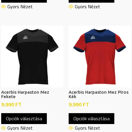
terméknek
termékn
Gyors Nézet
Gyors Nézet
több
több
variációja
variációj
van.
van.
A
A
változatok
változat
a
a
termékoldalon
termékol
választhatók
választh
ki
ki
Acerbis Harpaston Mez
Acerbis Harpaston Mez Piros
Fekete
Kék
9.990
FT
9.990
FT
Ennek
Ennek
Opciók választása
Opciók választása
a
a
terméknek
termékn
Gyors Nézet
Gyors Nézet