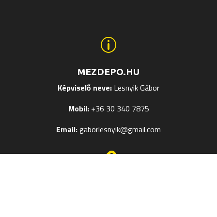
p
MEZDEPO.HU
Képviselő neve:
Lesnyik Gábor
Mobil:
+36 30 340 7875
Email:
gaborlesnyik@gmail.com

EGYÉB OLDALAK
Mezek Feliratozása
Termékméret táblázatok