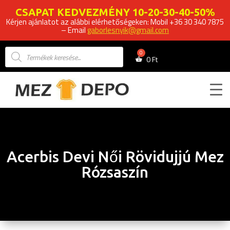
CSAPAT KEDVEZMÉNY 10-20-30-40-50%
Kérjen ajánlatot az alábbi elérhetőségeken: Mobil +36 30 340 7875
– Email
gaborlesnyik@gmail.com
Products
search
0
Ft
Acerbis Devi Női Rövidujjú Mez
Rózsaszín