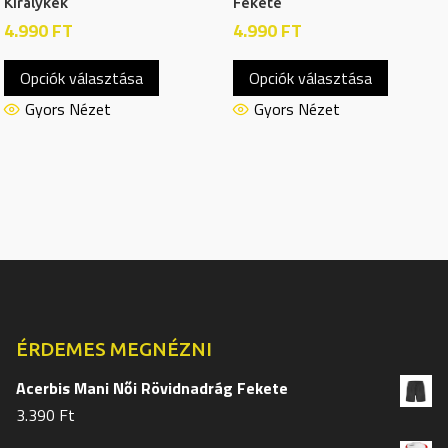
Királykék
Fekete
4.990
FT
4.990
FT
Ennek
Ennek
Opciók választása
Opciók választása
a
a
terméknek
termékn
Gyors Nézet
Gyors Nézet
több
több
variációja
variációj
van.
van.
A
A
változatok
változat
a
a
termékoldalon
termékol
választhatók
választh
ki
ki
ÉRDEMES MEGNÉZNI
Acerbis Mani Női Rövidnadrág Fekete
3.390
Ft