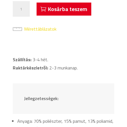
Acerbis
Kosárba teszem
Dynamic
Sportszár
Fehér
Mérettáblázatok
mennyiség
Szállítás:
3-4 hét.
Raktárkészletről:
2-3 munkanap.
Jellegzetességek:
Anyaga: 70% poliészter, 15% pamut, 13% poliamid,