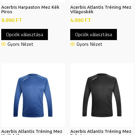
Acerbis Harpaston Mez Kék
Acerbis Atlantis Tréning Mez
Piros
Világoskék
9.990
FT
4.990
FT
Ennek
Ennek
Opciók választása
Opciók választása
a
a
terméknek
termékn
Gyors Nézet
Gyors Nézet
több
több
variációja
variációj
van.
van.
A
A
változatok
változat
a
a
termékoldalon
termékol
választhatók
választh
ki
ki
Acerbis Atlantis Tréning Mez
Acerbis Atlantis Tréning Mez