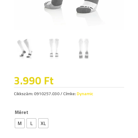
3.990
Ft
Cikkszám:
0910257.030
Címke:
Dynamic
Méret
M
L
XL