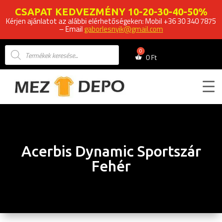
CSAPAT KEDVEZMÉNY 10-20-30-40-50%
Kérjen ajánlatot az alábbi elérhetőségeken: Mobil +36 30 340 7875
– Email
gaborlesnyik@gmail.com
Products
search
0
Ft
Acerbis Dynamic Sportszár
Fehér