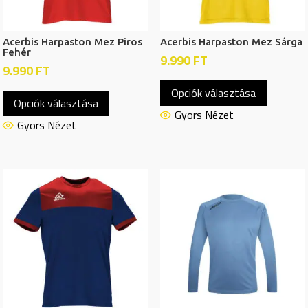
Acerbis Harpaston Mez Piros
Acerbis Harpaston Mez Sárga
Fehér
9.990
FT
9.990
FT
Ennek
Ennek
Opciók választása
a
Opciók választása
a
termékn
Gyors Nézet
terméknek
Gyors Nézet
több
több
variációj
variációja
van.
van.
A
A
változat
változatok
a
a
termékol
termékoldalon
választh
választhatók
ki
ki