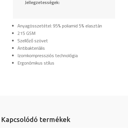
Jellegzetességek:
Anyagösszetétel: 95% poliamid 5% elasztán
215 GSM
Szellőző szövet
Antibakteriális
Izomkompressziós technológia
Ergonómikus stílus
Kapcsolódó termékek