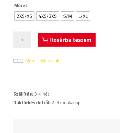
Méret
2XS/XS
4XS/3XS
S/M
L/XL
Acerbis
Kosárba teszem
Evo
Alámez
Kék
Mérettáblázatok
mennyiség
Szállítás:
3-4 hét.
Raktárkészletről:
2-3 munkanap.