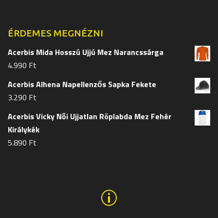
termékoldalon
termékol
választhatók
választh
ki
ki
ÉRDEMES MEGNÉZNI
Acerbis Mida Hosszú Ujjú Mez Narancssárga
4.990
Ft
Acerbis Alhena Napellenzős Sapka Fekete
3.290
Ft
Acerbis Vicky Női Ujjatlan Röplabda Mez Fehér
Királykék
5.890
Ft
p