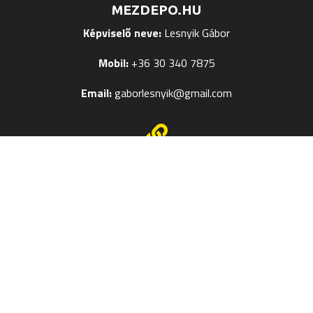
MEZDEPO.HU
Képviselő neve:
Lesnyik Gábor
Mobil:
+36 30 340 7875
Email:
gaborlesnyik@gmail.com

EGYÉB OLDALAK
Mezek Feliratozása
Termékméret táblázatok
Kapcsolat
Szerzői jog © 2024
Mezdepo.hu
– Weboldal:
Veronika M