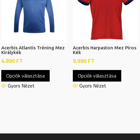
a
a
termékoldalon
termékol
választhatók
választh
ki
ki
Acerbis Atlantis Tréning Mez
Acerbis Harpaston Mez Piros
Királykék
Kék
4.990
FT
9.990
FT
Ennek
Ennek
Opciók választása
Opciók választása
a
a
terméknek
termékn
Gyors Nézet
Gyors Nézet
több
több
variációja
variációj
van.
van.
A
A
változatok
változat
a
a