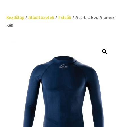
Kezdőlap
/
Aláöltözetek
/
Felsők
/ Acerbis Evo Alámez
Kék