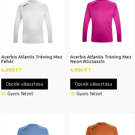
A
változatok
változat
a
a
termékoldalon
termékol
választhatók
választh
ki
ki
Acerbis Atlantis Tréning Mez
Acerbis Atlantis Tréning Mez
Fehér
Neon Rózsaszín
4.990
FT
4.990
FT
Ennek
Ennek
Opciók választása
Opciók választása
a
a
terméknek
termékn
Gyors Nézet
Gyors Nézet
több
több
variációja
variációj
van.
van.
A
A
változatok
változat