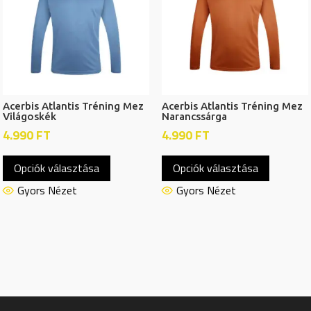
a
a
termékoldalon
termékol
választhatók
választh
ki
ki
Acerbis Atlantis Tréning Mez
Acerbis Atlantis Tréning Mez
Világoskék
Narancssárga
4.990
FT
4.990
FT
Ennek
Ennek
Opciók választása
Opciók választása
a
a
terméknek
termékn
Gyors Nézet
Gyors Nézet
több
több
variációja
variációj
van.
van.
A
A
változatok
változat
a
a