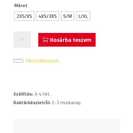
Méret
2XS/XS
4XS/3XS
S/M
L/XL
Acerbis
Kosárba teszem
Evo
Alámez
Világoskék
Mérettáblázatok
mennyiség
Szállítás:
3-4 hét.
Raktárkészletről:
2-3 munkanap.