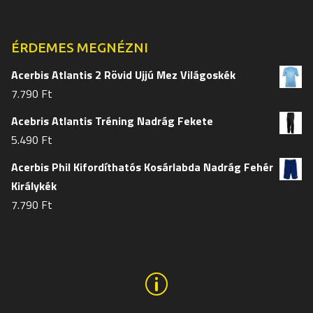
termékoldalon
termékol
választhatók
választh
ki
ki
ÉRDEMES MEGNÉZNI
Acerbis Atlantis 2 Rövid Ujjú Mez Világoskék
7.790
Ft
Acebris Atlantis Tréning Nadrág Fekete
5.490
Ft
Acerbis Phil Kifordíthatós Kosárlabda Nadrág Fehér
Királykék
7.790
Ft
p