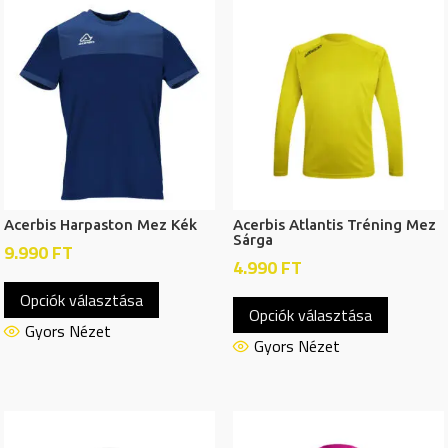
Acerbis Harpaston Mez Kék
Acerbis Atlantis Tréning Mez
Sárga
9.990
FT
4.990
FT
Ennek
Ennek
Opciók választása
a
Opciók választása
a
terméknek
Gyors Nézet
termékn
Gyors Nézet
több
több
variációja
variációj
van.
van.
A