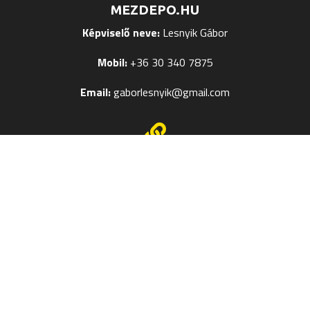
MEZDEPO.HU
Képviselő neve:
Lesnyik Gábor
Mobil:
+36 30 340 7875
Email:
gaborlesnyik@gmail.com

EGYÉB OLDALAK
Mezek Feliratozása
Termékméret táblázatok
Kapcsolat
Szerzői jog © 2024
Mezdepo.hu
– Weboldal:
Veronika M