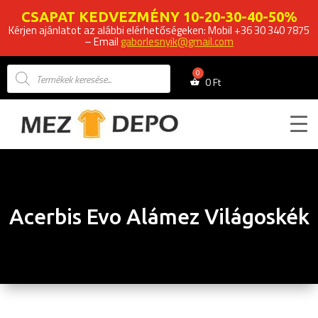
CSAPAT KEDVEZMÉNY 10-20-30-40-50%
Kérjen ajánlatot az alábbi elérhetőségeken: Mobil +36 30 340 7875
– Email
gaborlesnyik@gmail.com
Products
search
0
Ft
Acerbis Evo Alámez Világoskék