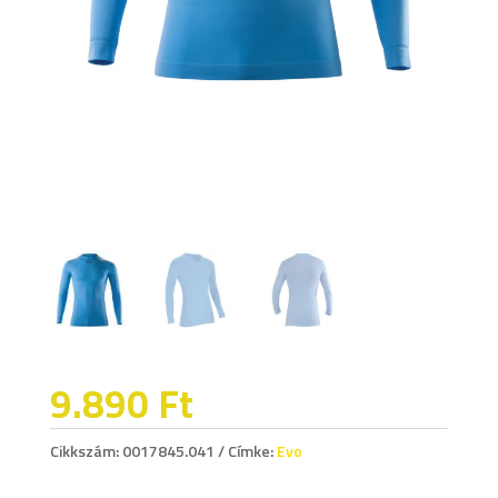
9.890
Ft
Cikkszám:
0017845.041
Címke:
Evo