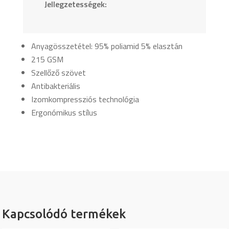
Jellegzetességek:
Anyagösszetétel: 95% poliamid 5% elasztán
215 GSM
Szellőző szövet
Antibakteriális
Izomkompressziós technológia
Ergonómikus stílus
Kapcsolódó termékek