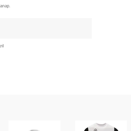
anap.
il