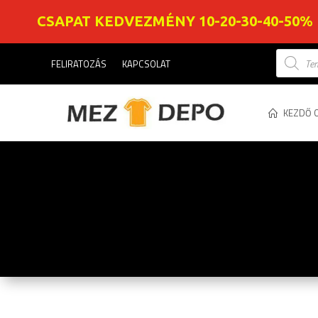
CSAPAT KEDVEZMÉNY 10-20-30-40-50%
Product
FELIRATOZÁS
KAPCSOLAT
search
KEZDŐ 