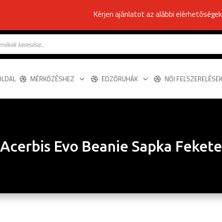
Kérjen ajánlatot az alábbi elérhetősége
s
OLDAL
MÉRKŐZÉSHEZ
EDZŐRUHÁK
NŐI FELSZERELÉSE
Acerbis Evo Beanie Sapka Fekete