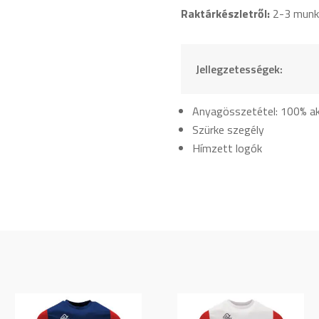
Raktárkészletről:
2-3 munk
Jellegzetességek:
Anyagösszetétel: 100% akr
Szürke szegély
Hímzett logók