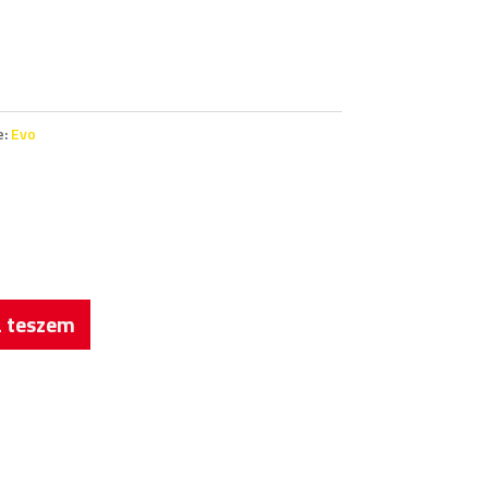
e:
Evo
 teszem