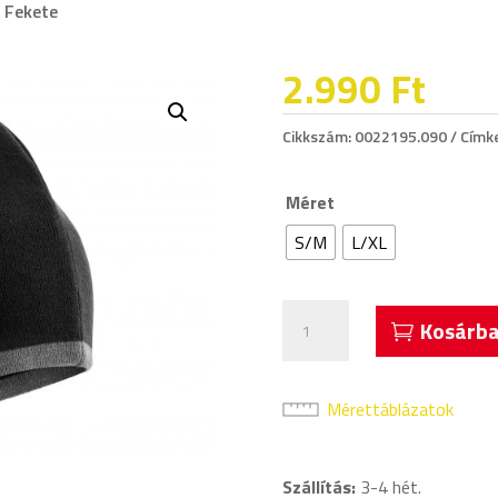
 Fekete
2.990
Ft
Cikkszám:
0022195.090
Címk
Méret
S/M
L/XL
Acerbis
Kosárba
Evo
Beanie
Sapka
Mérettáblázatok
Fekete
mennyiség
Szállítás:
3-4 hét.