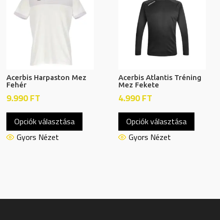
Acerbis Harpaston Mez
Acerbis Atlantis Tréning
Fehér
Mez Fekete
9.990
FT
4.990
FT
Ennek
Ennek
Opciók választása
Opciók választása
a
a
terméknek
termék
Gyors Nézet
Gyors Nézet
több
több
variációja
variáció
van.
van.
A
A
változatok
változa
a
a