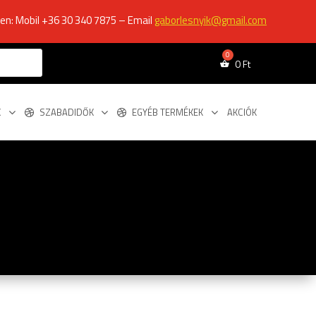
ken: Mobil +36 30 340 7875 – Email
gaborlesnyik@gmail.com
0
Ft
K
SZABADIDŐK
EGYÉB TERMÉKEK
AKCIÓK