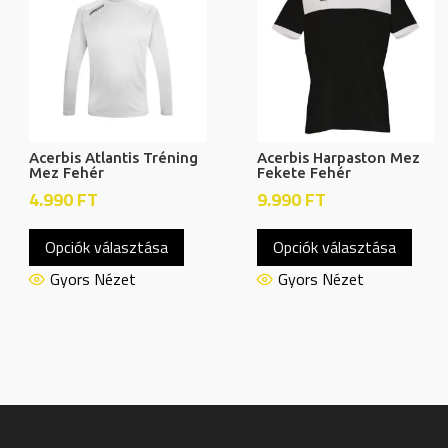
Acerbis Atlantis Tréning
Acerbis Harpaston Mez
Mez Fehér
Fekete Fehér
4.990
FT
9.990
FT
Ennek
Enne
Opciók választása
Opciók választása
a
a
knek
terméknek
term
Gyors Nézet
Gyors Nézet
több
több
ója
variációja
variác
van.
van.
A
A
atok
változatok
válto
a
a