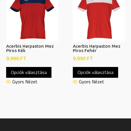
Acerbis Harpaston Mez
Acerbis Harpaston Mez
Piros Kék
Piros Fehér
9.990
FT
9.990
FT
Ennek
Ennek
Opciók választása
Opciók választása
a
a
nek
terméknek
termé
Gyors Nézet
Gyors Nézet
több
több
ja
variációja
variáci
van.
van.
A
A
tok
változatok
változ
a
a