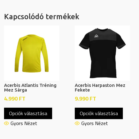
Kapcsolódó termékek
Acerbis Atlantis Tréning
Acerbis Harpaston Mez
Mez Sárga
Fekete
4.990
FT
9.990
FT
Ennek
Ennek
Opciók választása
Opciók választása
a
a
terméknek
termék
Gyors Nézet
Gyors Nézet
több
több
variációja
variáció