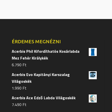
van.
van.
A
A
változatok
változa
a
a
termékoldalon
terméko
választhatók
választ
ÉRDEMES MEGNÉZNI
ki
ki
Acerbis Phil Kifordíthatós Kosárlabda
Mez Fehér Királykék
6.790
Ft
Acerbis Evo Kapitányi Karszalag
Világoskék
1.990
Ft
Acerbis Ace Edző Labda Világoskék
7.490
Ft