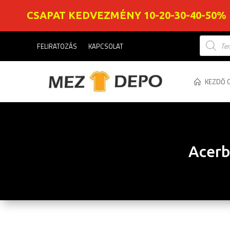
CSAPAT KEDVEZMÉNY 10-20-30-40-50%
Product
FELIRATOZÁS
KAPCSOLAT
search
KEZDŐ 
Acerbi