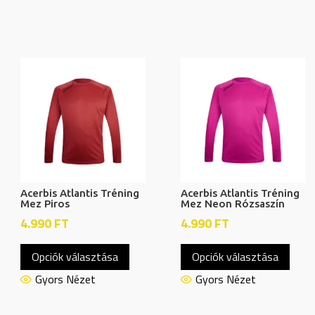
Acerbis Atlantis Tréning
Acerbis Atlantis Tréning
Mez Piros
Mez Neon Rózsaszín
4.990
FT
4.990
FT
Ennek
Enne
Opciók választása
Opciók választása
a
a
knek
terméknek
term
Gyors Nézet
Gyors Nézet
több
több
ója
variációja
variác