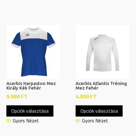
Acerbis Harpaston Mez
Acerbis Atlantis Tréning
Király Kék Fehér
Mez Fehér
9.990
FT
4.990
FT
Ennek
Ennek
Opciók választása
Opciók választása
a
a
nek
terméknek
termé
Gyors Nézet
Gyors Nézet
több
több
ja
variációja
variáci