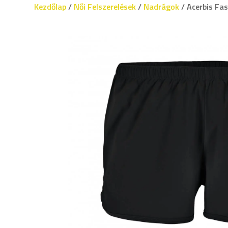
Kezdőlap
/
Női Felszerelések
/
Nadrágok
/ Acerbis Fas