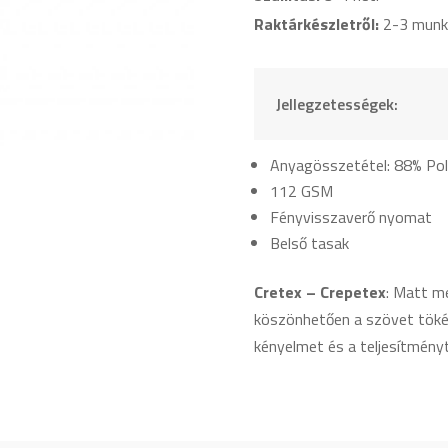
Raktárkészletről:
2-3 munk
Jellegzetességek:
Anyagösszetétel: 88% Pol
112 GSM
Fényvisszaverő nyomat
Belső tasak
Cretex – Crepetex
: Matt m
köszönhetően a szövet tökéle
kényelmet és a teljesítményt