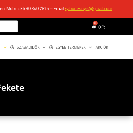
ken: Mobil +36 30 340 7875 – Email
gaborlesnyik@gmail.com
0
Ft
K
SZABADIDŐK
EGYÉB TERMÉKEK
AKCIÓK
 Fekete