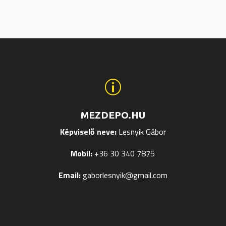
van.
van.
A
A
tok
változatok
változ
a
a
ldalon
termékoldalon
termék
hatók
választhatók
válasz
p
ki
ki
MEZDEPO.HU
Képviselő neve:
Lesnyik Gábor
Mobil:
+36 30 340 7875
Email:
gaborlesnyik@gmail.com