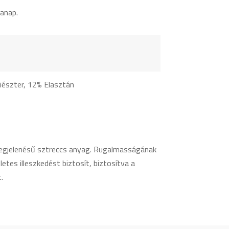
anap.
iészter, 12% Elasztán
egjelenésű sztreccs anyag. Rugalmasságának
tes illeszkedést biztosít, biztosítva a
.