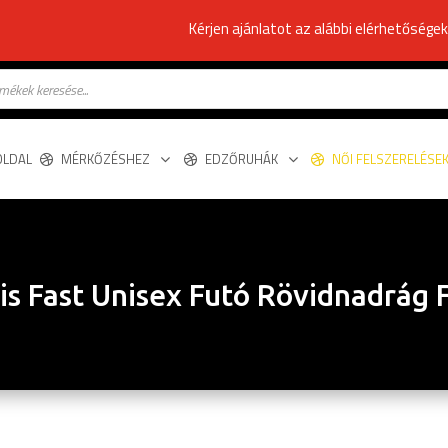
Kérjen ajánlatot az alábbi elérhetősége
s
OLDAL
MÉRKŐZÉSHEZ
EDZŐRUHÁK
NŐI FELSZERELÉSE
s Fast Unisex Futó Rövidnadrág