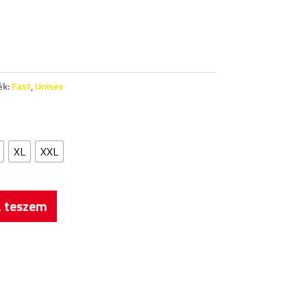
ék:
Fast
,
Unisex
XL
XXL
 teszem