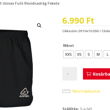
t Unisex Futó Rövidnadrág Fekete
6.990
Ft
Cikkszám:
0910470.090
Címk
Méret
XXS
XS
S
M
L
Acerbis
Kosárba
Fast
Unisex
Futó
Mérettáblázatok
Rövidnadrág
Fekete
Szállítás:
3-4 hét.
mennyiség