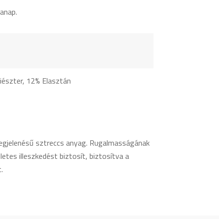
anap.
iészter, 12% Elasztán
egjelenésű sztreccs anyag. Rugalmasságának
tes illeszkedést biztosít, biztosítva a
.