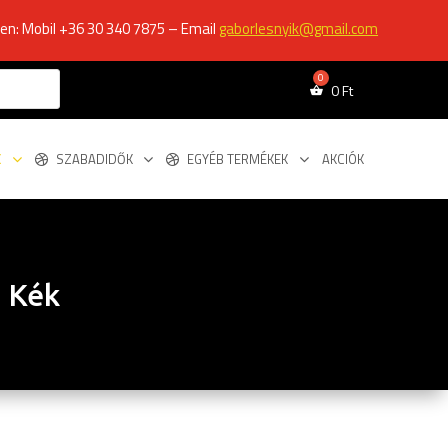
ken: Mobil +36 30 340 7875 – Email
gaborlesnyik@gmail.com
0
Ft
K
SZABADIDŐK
EGYÉB TERMÉKEK
AKCIÓK
g Kék