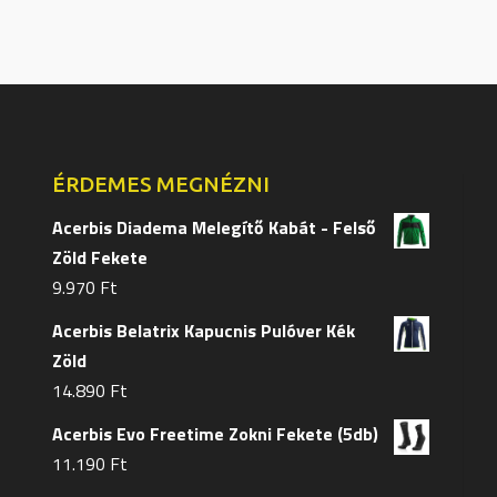
van.
van.
A
A
változatok
változa
a
a
termékoldalon
terméko
választhatók
választ
ÉRDEMES MEGNÉZNI
ki
ki
Acerbis Diadema Melegítő Kabát - Felső
Zöld Fekete
9.970
Ft
Acerbis Belatrix Kapucnis Pulóver Kék
Zöld
14.890
Ft
Acerbis Evo Freetime Zokni Fekete (5db)
11.190
Ft