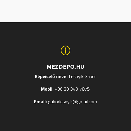
van.
van.
A
A
tok
változatok
változ
a
a
ldalon
termékoldalon
termék
hatók
választhatók
válasz
p
ki
ki
MEZDEPO.HU
Képviselő neve:
Lesnyik Gábor
Mobil:
+36 30 340 7875
Email:
gaborlesnyik@gmail.com