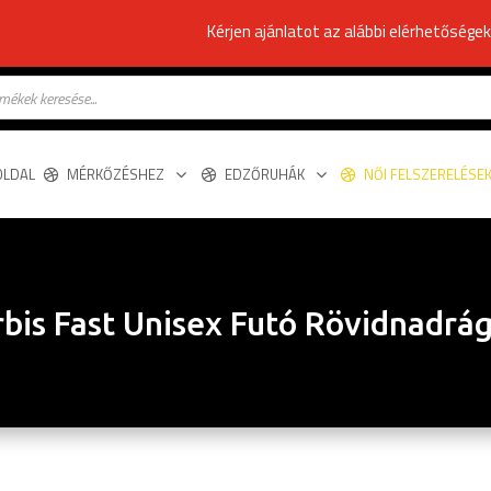
Kérjen ajánlatot az alábbi elérhetősége
s
OLDAL
MÉRKŐZÉSHEZ
EDZŐRUHÁK
NŐI FELSZERELÉSE
bis Fast Unisex Futó Rövidnadrá