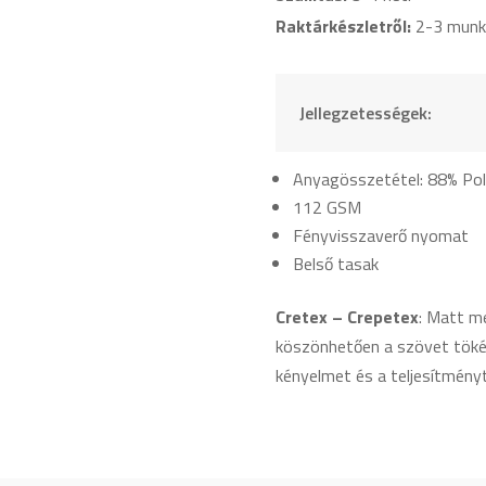
Raktárkészletről:
2-3 munk
Jellegzetességek:
Anyagösszetétel: 88% Pol
112 GSM
Fényvisszaverő nyomat
Belső tasak
Cretex – Crepetex
: Matt m
köszönhetően a szövet tökéle
kényelmet és a teljesítményt