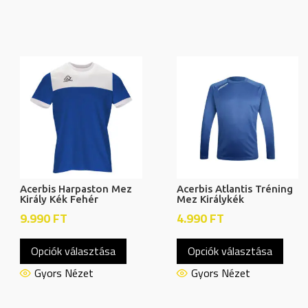
Acerbis Harpaston Mez
Acerbis Atlantis Tréning
Király Kék Fehér
Mez Királykék
9.990
FT
4.990
FT
Ennek
Enne
Opciók választása
Opciók választása
a
a
knek
terméknek
term
Gyors Nézet
Gyors Nézet
több
több
ója
variációja
variác