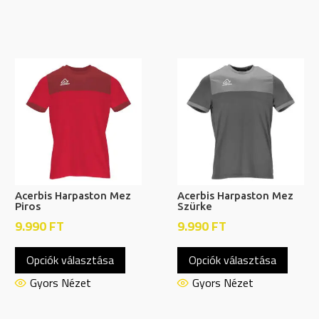
Acerbis Harpaston Mez
Acerbis Harpaston Mez
Piros
Szürke
9.990
FT
9.990
FT
Ennek
Ennek
Opciók választása
Opciók választása
a
a
nek
terméknek
termé
Gyors Nézet
Gyors Nézet
több
több
ja
variációja
variáci