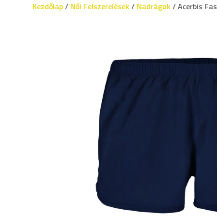
Kezdőlap
/
Női Felszerelések
/
Nadrágok
/ Acerbis Fas