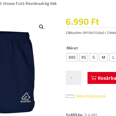
t Unisex Futó Rövidnadrág Kék
6.990
Ft
Cikkszám:
0910470.040
Címk
Méret
XXS
XS
S
M
L
Acerbis
Kosárba
Fast
Unisex
Futó
Mérettáblázatok
Rövidnadrág
Kék
Szállítás:
3-4 hét.
mennyiség