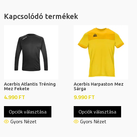
Kapcsolódó termékek
Acerbis Atlantis Tréning
Acerbis Harpaston Mez
Mez Fekete
Sárga
4.990
FT
9.990
FT
Ennek
Ennek
Opciók választása
Opciók választása
a
a
terméknek
termék
Gyors Nézet
Gyors Nézet
több
több
variációja
variáció