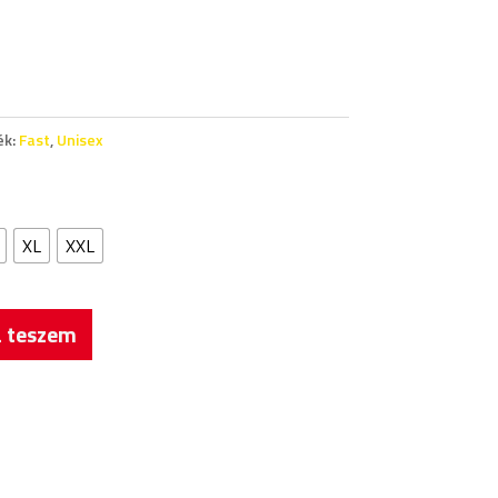
ék:
Fast
,
Unisex
XL
XXL
 teszem