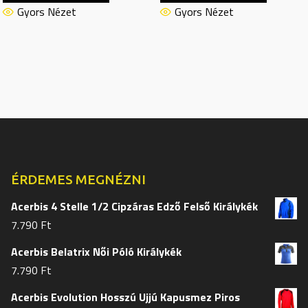
terméknek
termékn
Gyors Nézet
Gyors Nézet
több
több
variációja
variációj
van.
van.
A
A
változatok
változat
a
a
termékoldalon
termékol
választhatók
választh
ki
ki
ÉRDEMES MEGNÉZNI
Acerbis 4 Stelle 1/2 Cipzáras Edző Felső Királykék
7.790
Ft
Acerbis Belatrix Női Póló Királykék
7.790
Ft
Acerbis Evolution Hosszú Ujjú Kapusmez Piros