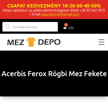
CSAPAT KEDVEZMÉNY 10-20-30-40-50%
Kérjen ajánlatot az alábbi elérhetőségeken: Mobil +36 30 340 7875
– Email
gaborlesnyik@gmail.com
Products
search
0
Ft
Acerbis Ferox Rögbi Mez Fekete