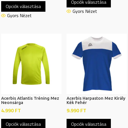
Opciók választása
a
Opciók választása
a
termékn
Gyors Nézet
terméknek
Gyors Nézet
több
több
variációj
variációja
van.
van.
A
A
változat
változatok
a
a
termékol
termékoldalon
választh
választhatók
ki
ki
Acerbis Atlantis Tréning Mez
Acerbis Harpaston Mez Király
Neonsárga
Kék Fehér
4.990
FT
9.990
FT
Ennek
Ennek
Opciók választása
Opciók választása
a
a