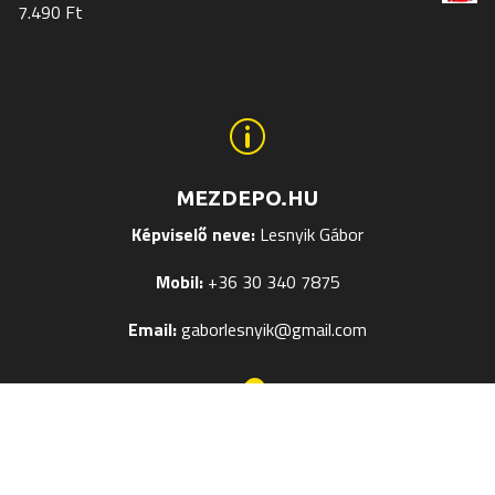
7.490
Ft
p
MEZDEPO.HU
Képviselő neve:
Lesnyik Gábor
Mobil:
+36 30 340 7875
Email:
gaborlesnyik@gmail.com

EGYÉB OLDALAK
Mezek Feliratozása