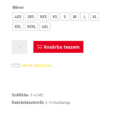
Méret
4XS
3XS
XXS
XS
S
M
L
XL
XXL
XXXL
4XL
Acerbis
Kosárba teszem
Ferox
Rögbi
Mez
Mérettáblázatok
Fekete
mennyiség
Szállítás:
3-4 hét.
Raktárkészletről:
2-3 munkanap.