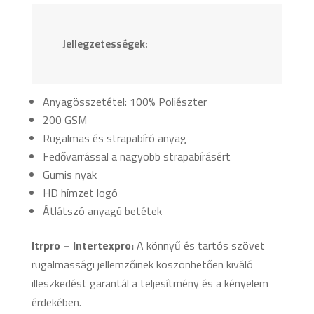
Jellegzetességek:
Anyagösszetétel: 100% Poliészter
200 GSM
Rugalmas és strapabíró anyag
Fedővarrással a nagyobb strapabírásért
Gumis nyak
HD hímzet logó
Átlátszó anyagú betétek
Itrpro – Intertexpro:
A könnyű és tartós szövet
rugalmassági jellemzőinek köszönhetően kiváló
illeszkedést garantál a teljesítmény és a kényelem
érdekében.