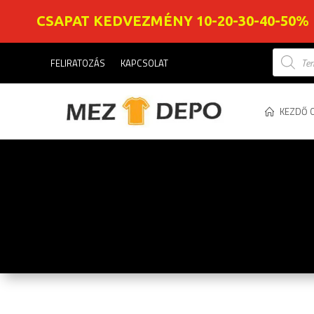
CSAPAT KEDVEZMÉNY 10-20-30-40-50%
Product
FELIRATOZÁS
KAPCSOLAT
search
KEZDŐ 