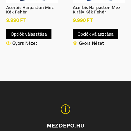
Acerbis Harpaston Mez
Acerbis Harpaston Mez
Kék Fehér
Király Kék Fehér
9.990
FT
9.990
FT
Ennek
Ennek
Opciók választása
Opciók választása
a
a
nek
terméknek
termé
Gyors Nézet
Gyors Nézet
több
több
ja
variációja
variáci
van.
van.
A
A
tok
változatok
változ
a
a
ldalon
termékoldalon
termék
hatók
választhatók
válasz
p
ki
ki
MEZDEPO.HU