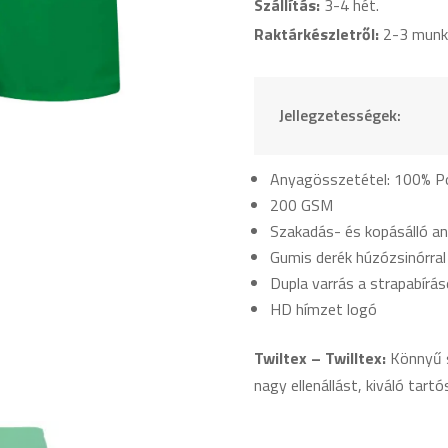
Szállítás:
3-4 hét.
Raktárkészletről:
2-3 munk
Jellegzetességek:
Anyagösszetétel: 100% Po
200 GSM
Szakadás- és kopásálló a
Gumis derék húzózsinórral
Dupla varrás a strapabírás
HD hímzet logó
Twiltex – Twilltex:
Könnyű s
nagy ellenállást, kiváló tartó