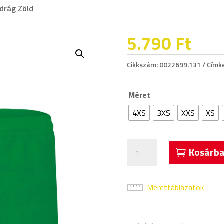
adrág Zöld
5.790
Ft
Cikkszám:
0022699.131
Címk
Méret
4XS
3XS
XXS
XS
Acerbis
Kosárba
Ferox
Rögbi
Nadrág
Mérettáblázatok
Zöld
mennyiség