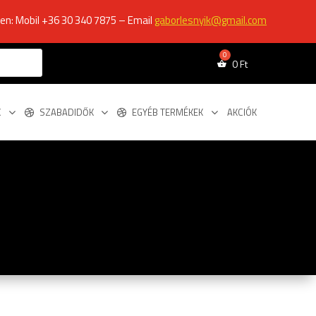
ken: Mobil +36 30 340 7875 – Email
gaborlesnyik@gmail.com
0
Ft
K
SZABADIDŐK
EGYÉB TERMÉKEK
AKCIÓK