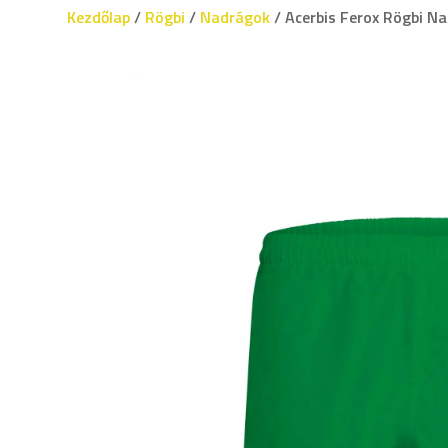
Kezdőlap
/
Rögbi
/
Nadrágok
/ Acerbis Ferox Rögbi N