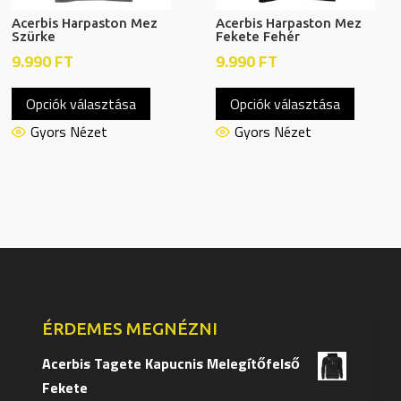
Acerbis Harpaston Mez
Acerbis Harpaston Mez
Szürke
Fekete Fehér
9.990
FT
9.990
FT
Ennek
Ennek
Opciók választása
Opciók választása
a
a
terméknek
termék
Gyors Nézet
Gyors Nézet
több
több
variációja
variáció
van.
van.
A
A
változatok
változa
a
a
termékoldalon
terméko
választhatók
választ
ÉRDEMES MEGNÉZNI
ki
ki
Acerbis Tagete Kapucnis Melegítőfelső
Fekete