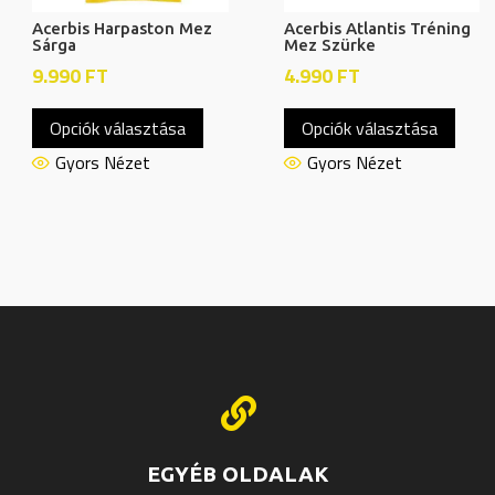
Acerbis Harpaston Mez
Acerbis Atlantis Tréning
Sárga
Mez Szürke
9.990
FT
4.990
FT
Ennek
Enne
Opciók választása
Opciók választása
a
a
knek
terméknek
term
Gyors Nézet
Gyors Nézet
több
több
ója
variációja
variác
van.
van.
A
A
atok
változatok
válto
a
a
oldalon
termékoldalon
termé
thatók
választhatók
válas

ki
ki
EGYÉB OLDALAK