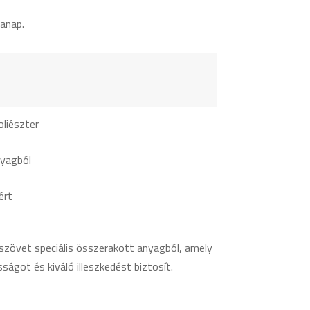
anap.
liészter
nyagból
ért
zövet speciális összerakott anyagból, amely
sságot és kiváló illeszkedést biztosít.