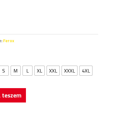
e:
Ferox
S
M
L
XL
XXL
XXXL
4XL
 teszem