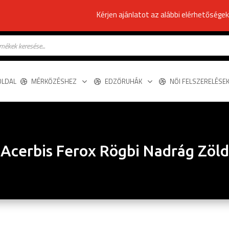
Kérjen ajánlatot az alábbi elérhetősége
s
OLDAL
MÉRKŐZÉSHEZ
EDZŐRUHÁK
NŐI FELSZERELÉSE
Acerbis Ferox Rögbi Nadrág Zöld