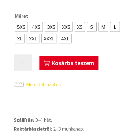
Méret
5XS
4XS
3XS
XXS
XS
S
M
L
XL
XXL
XXXL
4XL
Acerbis
Kosárba teszem
Frey
Hosszú
Edzőnadrág
Mérettáblázatok
Fekete
mennyiség
Szállítás:
3-4 hét.
Raktárkészletről:
2-3 munkanap.