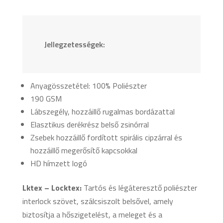
Jellegzetességek:
Anyagösszetétel: 100% Poliészter
190 GSM
Lábszegély, hozzáillő rugalmas bordázattal
Elasztikus derékrész belső zsinórral
Zsebek hozzáillő fordított spirális cipzárral és
hozzáillő megerősítő kapcsokkal
HD hímzett logó
Lktex – Locktex:
Tartós és légáteresztő poliészter
interlock szövet, szálcsiszolt belsővel, amely
biztosítja a hőszigetelést, a meleget és a