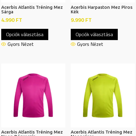
Acerbis Atlantis Tréning Mez
Acerbis Harpaston Mez Piros
Sárga
Kék
4.990
FT
9.990
FT
Ennek
Ennek
Opciók választása
Opciók választása
a
a
terméknek
termékn
Gyors Nézet
Gyors Nézet
több
több
variációja
variációj
van.
van.
A
A
változatok
változat
a
a
termékoldalon
termékol
választhatók
választh
ki
ki
Acerbis Atlantis Tréning Mez
Acerbis Atlantis Tréning Mez