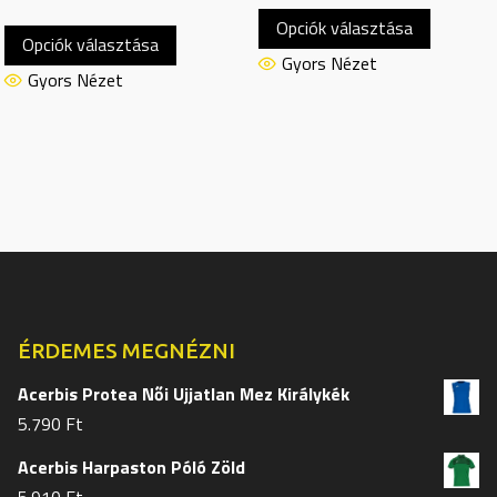
Ennek
Ennek
Opciók választása
a
Opciók választása
a
termékn
Gyors Nézet
terméknek
Gyors Nézet
több
több
variációj
variációja
van.
van.
A
A
változat
változatok
a
a
termékol
termékoldalon
választh
választhatók
ki
ki
ÉRDEMES MEGNÉZNI
Acerbis Protea Női Ujjatlan Mez Királykék
5.790
Ft
Acerbis Harpaston Póló Zöld