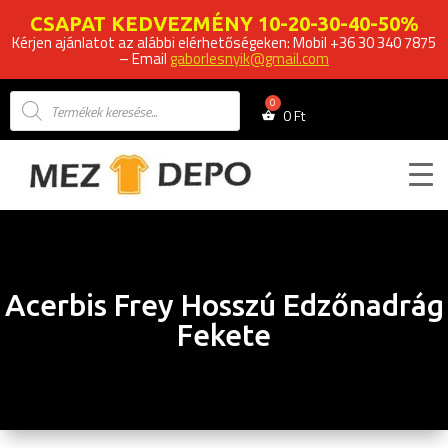
CSAPAT KEDVEZMÉNY 10-20-30-40-50%
Kérjen ajánlatot az alábbi elérhetőségeken: Mobil +36 30 340 7875
– Email
gaborlesnyik@gmail.com
Products
search
0
Ft
Acerbis Frey Hosszú Edzőnadrág
Fekete