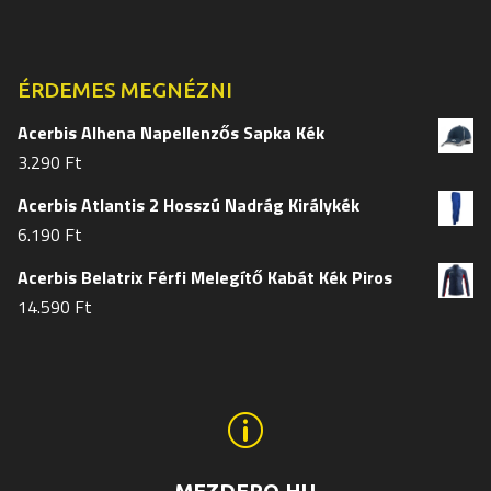
termékoldalon
termékol
választhatók
választh
ki
ki
ÉRDEMES MEGNÉZNI
Acerbis Alhena Napellenzős Sapka Kék
3.290
Ft
Acerbis Atlantis 2 Hosszú Nadrág Királykék
6.190
Ft
Acerbis Belatrix Férfi Melegítő Kabát Kék Piros
14.590
Ft
p