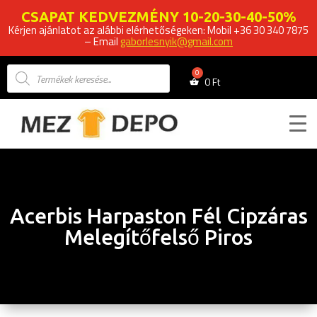
CSAPAT KEDVEZMÉNY 10-20-30-40-50%
Kérjen ajánlatot az alábbi elérhetőségeken: Mobil +36 30 340 7875
– Email
gaborlesnyik@gmail.com
Products
search
0
Ft
Acerbis Harpaston Fél Cipzáras
Melegítőfelső Piros