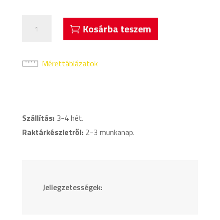
Acerbis
Kosárba teszem
Harpaston
Fél
Cipzáras
Mérettáblázatok
Melegítőfelső
Piros
mennyiség
Szállítás:
3-4 hét.
Raktárkészletről:
2-3 munkanap.
Jellegzetességek: