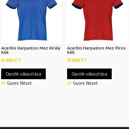
változatok
változat
a
a
termékoldalon
termékol
választhatók
választh
ki
ki
Acerbis Harpaston Mez Király
Acerbis Harpaston Mez Piros
Kék
Kék
9.990
FT
9.990
FT
Ennek
Ennek
Opciók választása
Opciók választása
a
a
terméknek
termékn
Gyors Nézet
Gyors Nézet
több
több
variációja
variációj
van.
van.
A
A
változatok
változat
a
a