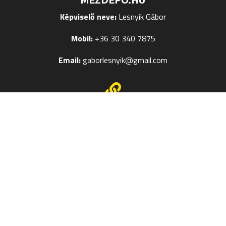
MEZDEPO.HU
Képviselő neve:
Lesnyik Gábor
Mobil:
+36 30 340 7875
Email:
gaborlesnyik@gmail.com

EGYÉB OLDALAK
Mezek Feliratozása
Termékméret táblázatok
Kapcsolat
Szerzői jog © 2024
Mezdepo.hu
– Weboldal:
Veronika M
–
–
Adatkezelés
Vásárlási Tájékoztató
Adatvédelmi beállítások