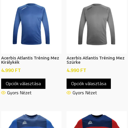
A
A
változatok
változat
a
a
termékoldalon
termékol
választhatók
választh
ki
ki
Acerbis Atlantis Tréning Mez
Acerbis Atlantis Tréning Mez
Királykék
Szürke
4.990
FT
4.990
FT
Ennek
Ennek
Opciók választása
Opciók választása
a
a
terméknek
termékn
Gyors Nézet
Gyors Nézet
több
több
variációja
variációj
van.
van.
A
A