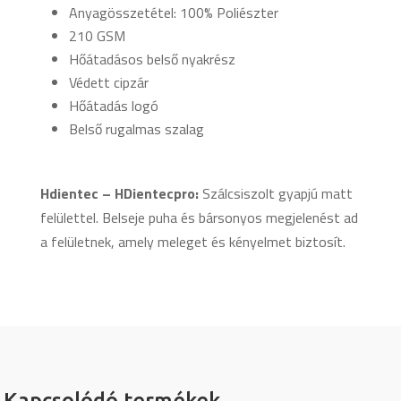
Anyagösszetétel: 100% Poliészter
210 GSM
Hőátadásos belső nyakrész
Védett cipzár
Hőátadás logó
Belső rugalmas szalag
Hdientec – HDientecpro:
Szálcsiszolt gyapjú matt
felülettel. Belseje puha és bársonyos megjelenést ad
a felületnek, amely meleget és kényelmet biztosít.
Kapcsolódó termékek