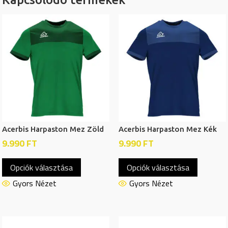
Acerbis Harpaston Mez Zöld
Acerbis Harpaston Mez Kék
9.990
FT
9.990
FT
Ennek
Ennek
Opciók választása
Opciók választása
a
a
terméknek
termékn
Gyors Nézet
Gyors Nézet
több
több
variációja
variációj
van.
van.