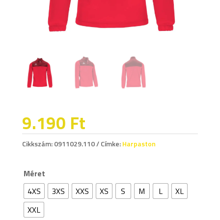
9.190
Ft
Cikkszám:
0911029.110
Címke:
Harpaston
Méret
4XS
3XS
XXS
XS
S
M
L
XL
XXL