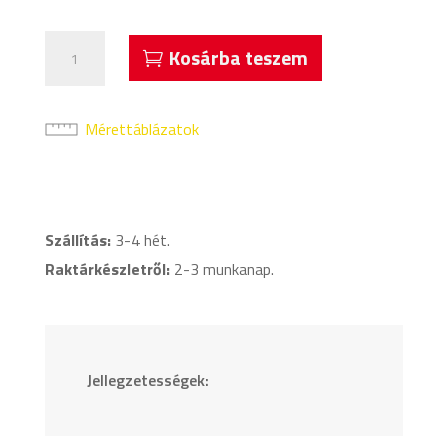
Acerbis
Kosárba teszem
Harpaston
Melegítő
Kabát
Mérettáblázatok
Piros
mennyiség
Szállítás:
3-4 hét.
Raktárkészletről:
2-3 munkanap.
Jellegzetességek: