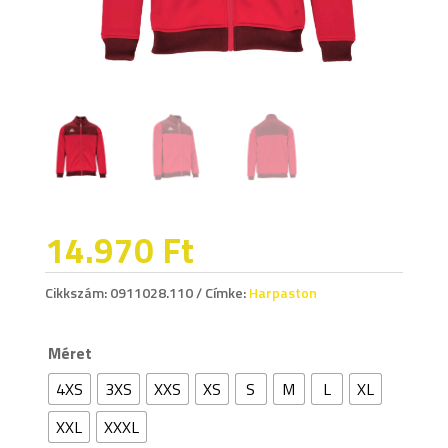
14.970
Ft
Cikkszám:
0911028.110
Címke:
Harpaston
Méret
4XS
3XS
XXS
XS
S
M
L
XL
XXL
XXXL