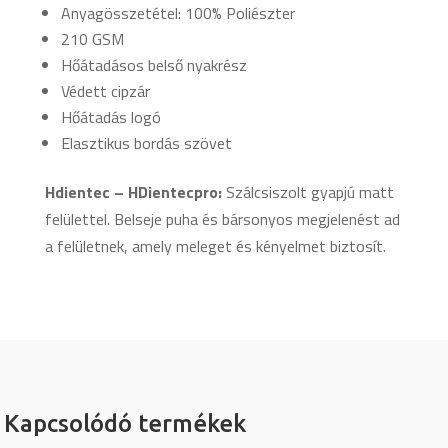
Anyagösszetétel: 100% Poliészter
210 GSM
Hőátadásos belső nyakrész
Védett cipzár
Hőátadás logó
Elasztikus bordás szövet
Hdientec – HDientecpro:
Szálcsiszolt gyapjú matt
felülettel. Belseje puha és bársonyos megjelenést ad
a felületnek, amely meleget és kényelmet biztosít.
Kapcsolódó termékek