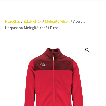
Kezdőlap
/
Edzőruhák
/
Melegítőfelsők
/ Acerbis
Harpaston Melegítő Kabát Piros