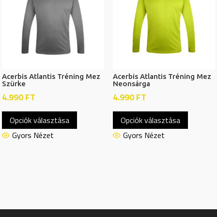
a
a
termékol
termékoldalon
választh
választhatók
ki
ki
Acerbis Atlantis Tréning Mez
Acerbis Atlantis Tréning Mez
Szürke
Neonsárga
4.990
FT
4.990
FT
Ennek
Ennek
Opciók választása
Opciók választása
a
a
terméknek
termékn
Gyors Nézet
Gyors Nézet
több
több
variációja
variációj
van.
van.
A
A
változatok
változat
a
a