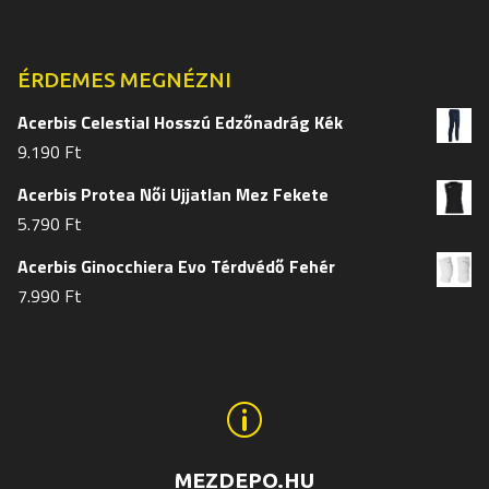
termékoldalon
termékol
választhatók
választh
ki
ki
ÉRDEMES MEGNÉZNI
Acerbis Celestial Hosszú Edzőnadrág Kék
9.190
Ft
Acerbis Protea Női Ujjatlan Mez Fekete
5.790
Ft
Acerbis Ginocchiera Evo Térdvédő Fehér
7.990
Ft
p
MEZDEPO.HU