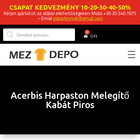
CSAPAT KEDVEZMÉNY 10-20-30-40-50%
Kérjen ajánlatot az alábbi elérhetőségeken: Mobil +36 30 340 7875
– Email
gaborlesnyik@gmail.com
Products
search
0
Ft
Acerbis Harpaston Melegítő
Kabát Piros