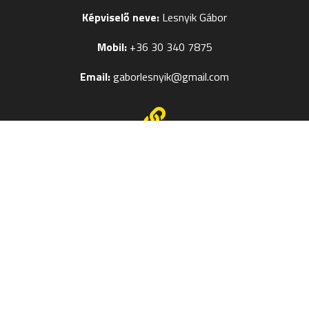
Képviselő neve:
Lesnyik Gábor
Mobil:
+36 30 340 7875
Email:
gaborlesnyik@gmail.com

EGYÉB OLDALAK
Mezek Feliratozása
Termékméret táblázatok
Kapcsolat
Szerzői jog © 2024
Mezdepo.hu
– Weboldal:
Veronika M
–
–
Adatkezelés
Vásárlási Tájékoztató
Adatvédelmi beállítások