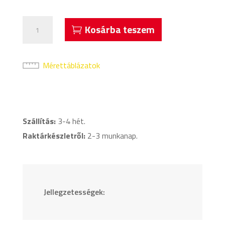
Acerbis
Kosárba teszem
Harpaston
Melegítő
Kabát
Mérettáblázatok
Szürke
mennyiség
Szállítás:
3-4 hét.
Raktárkészletről:
2-3 munkanap.
Jellegzetességek: