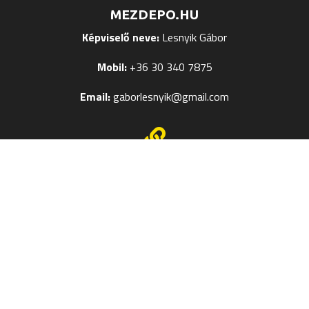
MEZDEPO.HU
Képviselő neve:
Lesnyik Gábor
Mobil:
+36 30 340 7875
Email:
gaborlesnyik@gmail.com

EGYÉB OLDALAK
Mezek Feliratozása
Termékméret táblázatok
Kapcsolat
Szerzői jog © 2024
Mezdepo.hu
– Weboldal:
Veronika M