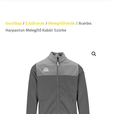
Kezdőlap
/
Edzőruhák
/
Melegítőfelsők
/ Acerbis
Harpaston Melegítő Kabát Szürke