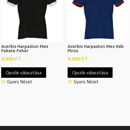
a
a
termékoldalon
termékol
választhatók
választh
ki
ki
Acerbis Harpaston Mez
Acerbis Harpaston Mez Kék
Fekete Fehér
Piros
9.990
FT
9.990
FT
Ennek
Ennek
Opciók választása
Opciók választása
a
a
terméknek
termékn
Gyors Nézet
Gyors Nézet
több
több
variációja
variációj
van.
van.
A
A
változatok
változat
a
a