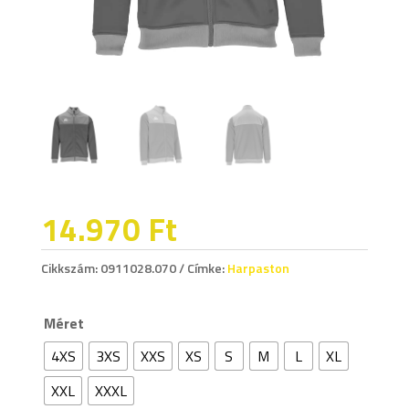
14.970
Ft
Cikkszám:
0911028.070
Címke:
Harpaston
Méret
4XS
3XS
XXS
XS
S
M
L
XL
XXL
XXXL