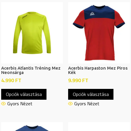
Acerbis Atlantis Tréning Mez
Acerbis Harpaston Mez Piros
Neonsárga
Kék
4.990
FT
9.990
FT
Ennek
Ennek
Opciók választása
Opciók választása
a
a
terméknek
termékn
Gyors Nézet
Gyors Nézet
több
több
variációja
variációj
van.
van.