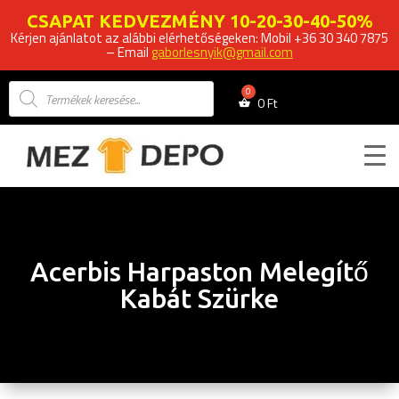
CSAPAT KEDVEZMÉNY 10-20-30-40-50%
Kérjen ajánlatot az alábbi elérhetőségeken: Mobil +36 30 340 7875
– Email
gaborlesnyik@gmail.com
Products
search
0
Ft
Acerbis Harpaston Melegítő
Kabát Szürke