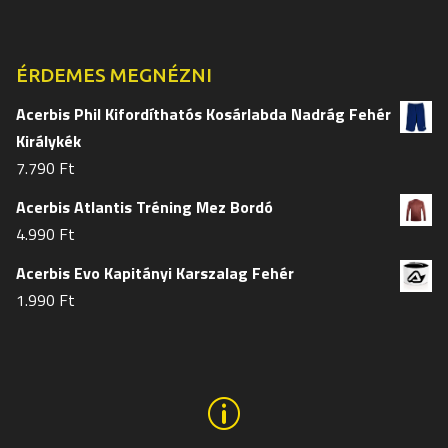
termékoldalon
termékol
választhatók
választh
ki
ki
ÉRDEMES MEGNÉZNI
Acerbis Phil Kifordíthatós Kosárlabda Nadrág Fehér
Királykék
7.790
Ft
Acerbis Atlantis Tréning Mez Bordó
4.990
Ft
Acerbis Evo Kapitányi Karszalag Fehér
1.990
Ft
p