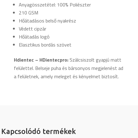
Anyagösszetétel: 100% Poliészter
210 GSM
Hőátadásos belső nyakrész
Védett cipzár
Hőátadás logó
Elasztikus bordás szövet
Hdientec – HDientecpro:
Szálcsiszolt gyapjú matt
felülettel. Belseje puha és bársonyos megjelenést ad
a felületnek, amely meleget és kényelmet biztosít.
Kapcsolódó termékek