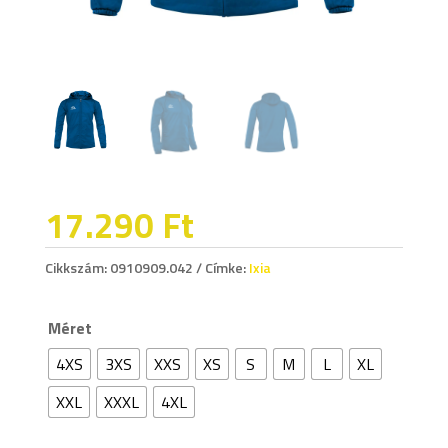
17.290
Ft
Cikkszám:
0910909.042
Címke:
Ixia
Méret
4XS
3XS
XXS
XS
S
M
L
XL
XXL
XXXL
4XL