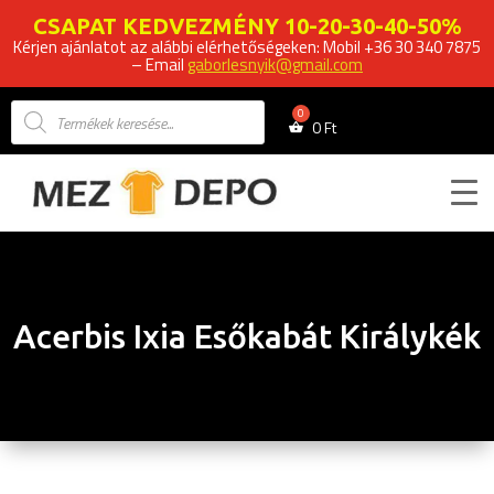
CSAPAT KEDVEZMÉNY 10-20-30-40-50%
Kérjen ajánlatot az alábbi elérhetőségeken: Mobil +36 30 340 7875
– Email
gaborlesnyik@gmail.com
Products
search
0
Ft
Acerbis Ixia Esőkabát Királykék