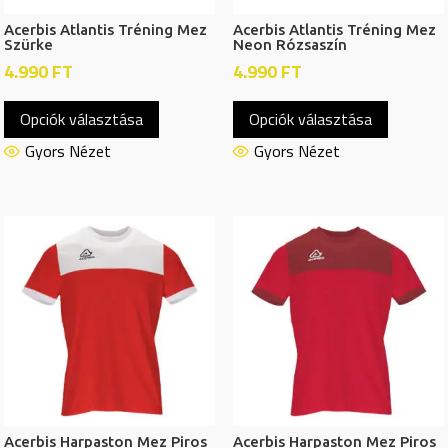
Acerbis Atlantis Tréning Mez
Acerbis Atlantis Tréning Mez
Szürke
Neon Rózsaszín
4.990
FT
4.990
FT
Ennek
Ennek
Opciók választása
Opciók választása
a
a
terméknek
termékn
Gyors Nézet
Gyors Nézet
több
több
variációja
variációj
van.
van.
A
A
változatok
változat
a
a
termékoldalon
termékol
választhatók
választh
ki
ki
Acerbis Harpaston Mez Piros
Acerbis Harpaston Mez Piros