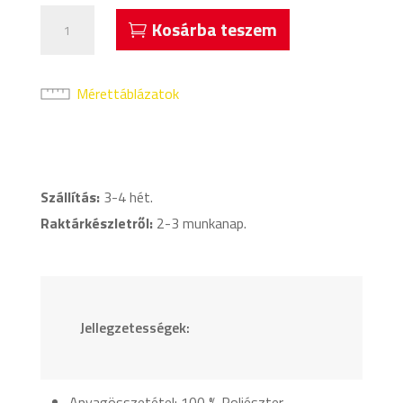
Acerbis
Kosárba teszem
Ixia
Esőkabát
Királykék
Mérettáblázatok
mennyiség
Szállítás:
3-4 hét.
Raktárkészletről:
2-3 munkanap.
Jellegzetességek:
Anyagösszetétel: 100 % Poliészter