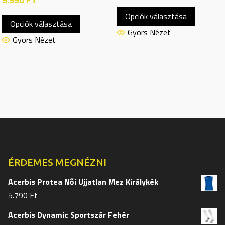
Ennek
Ennek
Opciók választása
a
Opciók választása
a
termékn
Gyors Nézet
terméknek
Gyors Nézet
több
több
variációj
variációja
van.
van.
A
A
változat
változatok
a
a
termékol
termékoldalon
választh
választhatók
ki
ki
ÉRDEMES MEGNÉZNI
Acerbis Protea Női Ujjatlan Mez Királykék
5.790
Ft
Acerbis Dynamic Sportszár Fehér