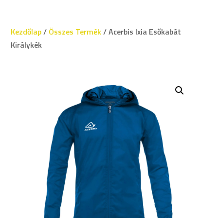
Kezdőlap
/
Összes Termék
/ Acerbis Ixia Esőkabát
Királykék