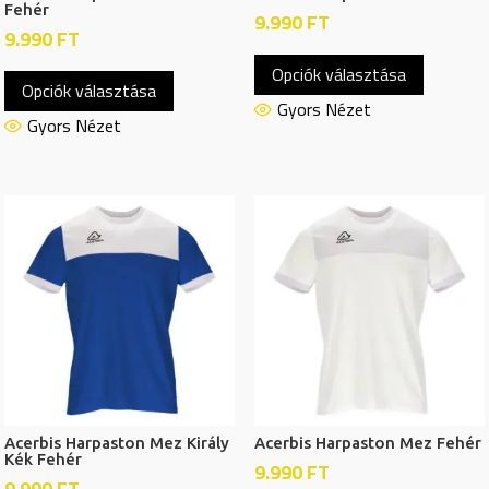
Fehér
9.990
FT
9.990
FT
Ennek
Ennek
Opciók választása
a
Opciók választása
a
termékn
Gyors Nézet
terméknek
Gyors Nézet
több
több
variációj
variációja
van.
van.
A
A
változat
változatok
a
a
termékol
termékoldalon
választh
választhatók
ki
ki
Acerbis Harpaston Mez Király
Acerbis Harpaston Mez Fehér
Kék Fehér
9.990
FT
9.990
FT