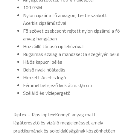
100 GSM
Nylon cipzár a fő anyagon, testreszabott
Acerbis cipzárhúzóval
Fő szövet zsebcsont rejtett nylon cipzárral a fő
anyag hangjában
Hozzáillő tónusú cip lehúzóval
Rugalmas szalag a mandzsetta szegélyén belül
Hálós kapucni bélés
Belső nyaki hőátadás
Hímzett Acerbis logó
Fémmel befejező lyuk átm. 0,6 cm
Szélálló és vízlepergető
Riptex – Ripstoptex:Könnyű anyag matt,
légáteresztő és vízálló megjelenéssel, amely
praktikumának és sokoldalúságának köszönhetően