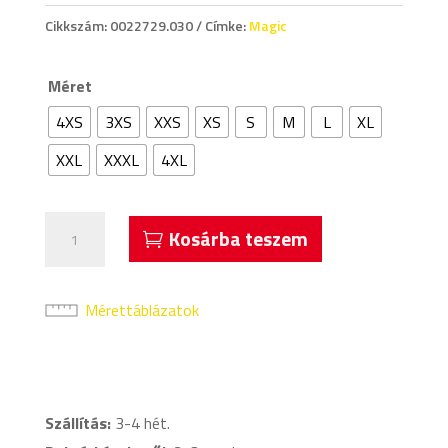
Cikkszám:
0022729.030
Címke:
Magic
Méret
4XS
3XS
XXS
XS
S
M
L
XL
XXL
XXXL
4XL
Acerbis
Kosárba teszem
Magic
Kosárlabda
Nadrág
Mérettáblázatok
Fehér
mennyiség
Szállítás:
3-4 hét.