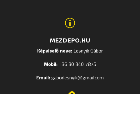
p
MEZDEPO.HU
Képviselő neve:
Lesnyik Gábor
Mobil:
+36 30 340 7875
Email:
gaborlesnyik@gmail.com

EGYÉB OLDALAK
Mezek Feliratozása
Termékméret táblázatok