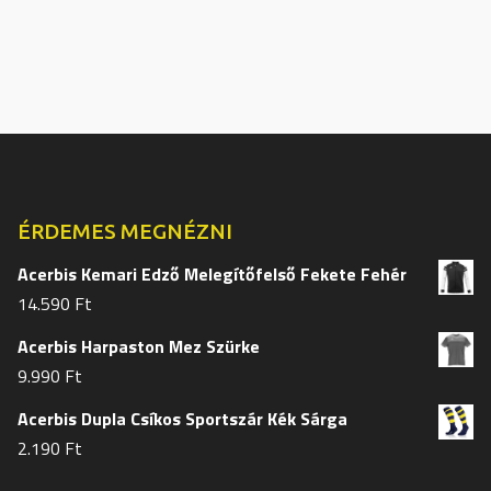
variációja
variációj
van.
van.
A
A
változatok
változat
a
a
termékoldalon
termékol
választhatók
választh
ki
ki
ÉRDEMES MEGNÉZNI
Acerbis Kemari Edző Melegítőfelső Fekete Fehér
14.590
Ft
Acerbis Harpaston Mez Szürke
9.990
Ft
Acerbis Dupla Csíkos Sportszár Kék Sárga
2.190
Ft