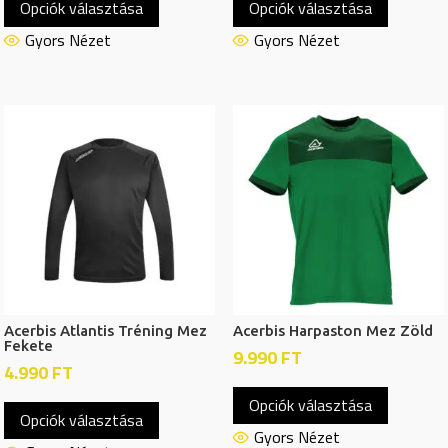
Opciók választása
Opciók választása
a
a
terméknek
termékn
Gyors Nézet
Gyors Nézet
több
több
variációja
variációj
van.
van.
A
A
változatok
változat
a
a
termékoldalon
termékol
választhatók
választh
ki
ki
Acerbis Atlantis Tréning Mez
Acerbis Harpaston Mez Zöld
Fekete
9.990
FT
4.990
FT
Ennek
Ennek
Opciók választása
a
Opciók választása
a
termékn
Gyors Nézet