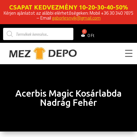
CSAPAT KEDVEZMÉNY 10-20-30-40-50%
Kérjen ajánlatot az alábbi elérhetőségeken: Mobil +36 30 340 7875
– Email
gaborlesnyik@gmail.com
Products
search
0
Ft
Acerbis Magic Kosárlabda
Nadrág Fehér