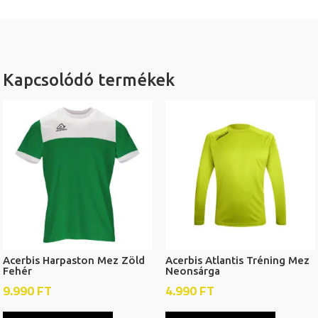
Kapcsolódó termékek
Acerbis Harpaston Mez Zöld
Acerbis Atlantis Tréning Mez
Fehér
Neonsárga
9.990
FT
4.990
FT
Ennek
Ennek