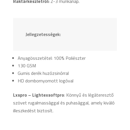
Raktárkészletről:
2-3 munkanap.
Jellegzetességek:
Anyagösszetétel: 100% Poliészter
130 GSM
Gumis derék huzózsinórral
HD dombornyomott logóval
Lxspro – Lightexsoftpro
: Könnyű és légáteresztő
szövet rugalmassággal és puhasággal, amely kiváló
illeszkedést biztosít.