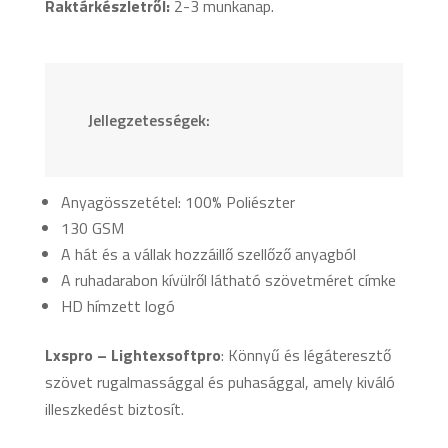
Raktárkészletről:
2-3 munkanap.
Jellegzetességek:
Anyagösszetétel: 100% Poliészter
130 GSM
A hát és a vállak hozzáillő szellőző anyagból
A ruhadarabon kívülről látható szövetméret címke
HD hímzett logó
Lxspro – Lightexsoftpro
: Könnyű és légáteresztő
szövet rugalmassággal és puhasággal, amely kiváló
illeszkedést biztosít.