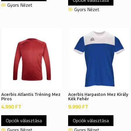
Opciók választása
a
terméknek
Gyors Nézet
termékn
Gyors Nézet
több
több
variációja
variációj
van.
van.
A
A
változatok
változat
a
a
termékoldalon
termékol
választhatók
választh
ki
ki
Acerbis Atlantis Tréning Mez
Acerbis Harpaston Mez Király
Piros
Kék Fehér
4.990
FT
9.990
FT
Ennek
Ennek
Opciók választása
Opciók választása
a
a
terméknek
termékn
Gyors Nézet
Gyors Nézet