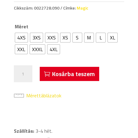
Cikkszám:
0022728.090
Címke:
Magic
Méret
4XS
3XS
XXS
XS
S
M
L
XL
XXL
XXXL
4XL
Acerbis
Kosárba teszem
Magic
Ujjatlan
Kosárlabda
Mérettáblázatok
Mez
Fekete
mennyiség
Szállítás:
3-4 hét.