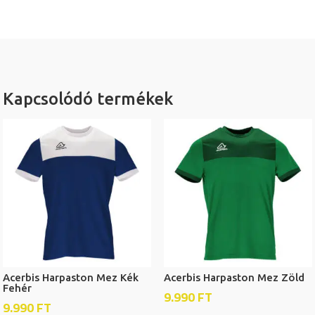
Kapcsolódó termékek
Acerbis Harpaston Mez Kék
Acerbis Harpaston Mez Zöld
Fehér
9.990
FT
9.990
FT
Ennek