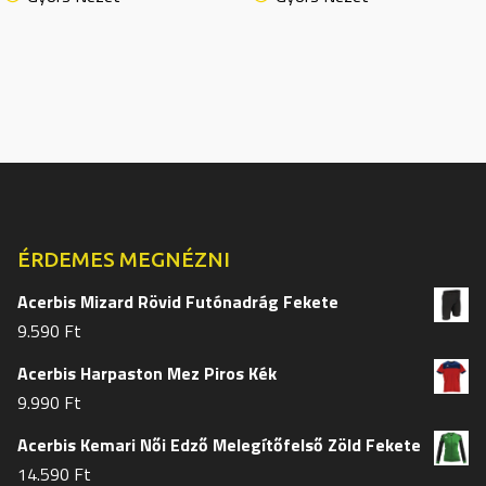
több
több
variációja
variációj
van.
van.
A
A
változatok
változat
a
a
termékoldalon
termékol
választhatók
választh
ki
ki
ÉRDEMES MEGNÉZNI
Acerbis Mizard Rövid Futónadrág Fekete
9.590
Ft
Acerbis Harpaston Mez Piros Kék
9.990
Ft
Acerbis Kemari Női Edző Melegítőfelső Zöld Fekete
14.590
Ft