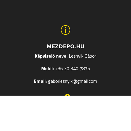
p
MEZDEPO.HU
Képviselő neve:
Lesnyik Gábor
Mobil:
+36 30 340 7875
Email:
gaborlesnyik@gmail.com

EGYÉB OLDALAK
Mezek Feliratozása