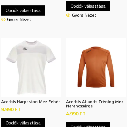
Ennek
Opciók választása
a
Opciók választása
a
termékn
Gyors Nézet
terméknek
Gyors Nézet
több
több
variációj
variációja
van.
van.
A
A
változat
változatok
a
a
termékol
termékoldalon
választh
választhatók
ki
ki
Acerbis Harpaston Mez Fehér
Acerbis Atlantis Tréning Mez
Narancssárga
9.990
FT
4.990
FT
Ennek
Ennek
Opciók választása
a