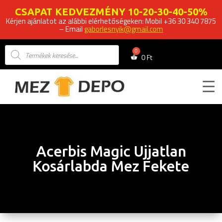
CSAPAT KEDVEZMÉNY 10-20-30-40-50%
Kérjen ajánlatot az alábbi elérhetőségeken: Mobil +36 30 340 7875
– Email
gaborlesnyik@gmail.com
Products
search
0
Ft
Acerbis Magic Ujjatlan
Kosárlabda Mez Fekete