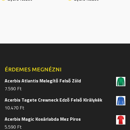
több
több
variációja
variációj
van.
van.
A
A
változatok
változat
a
a
termékoldalon
termékol
választhatók
választh
ki
ki
ÉRDEMES MEGNÉZNI
Acerbis Atlantis Melegítő Felső Zöld
7.590
Ft
Acerbis Tagete Crewneck Edző Felső Királykék
10.470
Ft
Acerbis Magic Kosárlabda Mez Piros
5.590
Ft