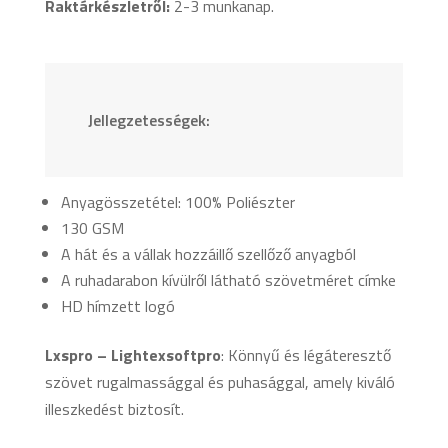
Raktárkészletről:
2-3 munkanap.
Jellegzetességek:
Anyagösszetétel: 100% Poliészter
130 GSM
A hát és a vállak hozzáillő szellőző anyagból
A ruhadarabon kívülről látható szövetméret címke
HD hímzett logó
Lxspro – Lightexsoftpro
: Könnyű és légáteresztő
szövet rugalmassággal és puhasággal, amely kiváló
illeszkedést biztosít.