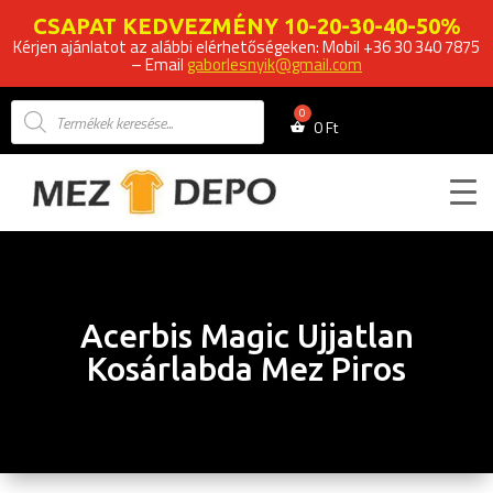
CSAPAT KEDVEZMÉNY 10-20-30-40-50%
Kérjen ajánlatot az alábbi elérhetőségeken: Mobil +36 30 340 7875
– Email
gaborlesnyik@gmail.com
Products
search
0
Ft
Acerbis Magic Ujjatlan
Kosárlabda Mez Piros