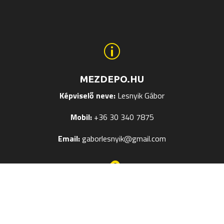
p
MEZDEPO.HU
Képviselő neve:
Lesnyik Gábor
Mobil:
+36 30 340 7875
Email:
gaborlesnyik@gmail.com

EGYÉB OLDALAK
Mezek Feliratozása