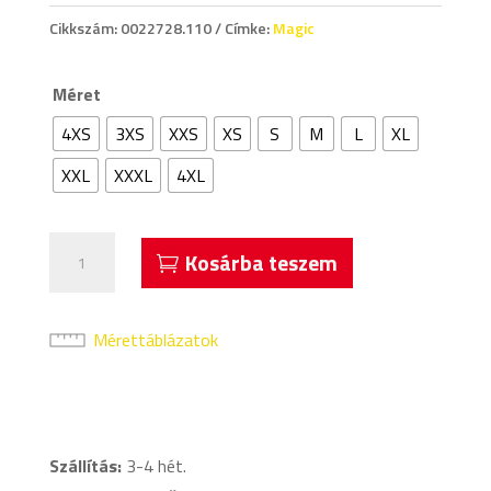
Cikkszám:
0022728.110
Címke:
Magic
Méret
4XS
3XS
XXS
XS
S
M
L
XL
XXL
XXXL
4XL
Acerbis
Kosárba teszem
Magic
Ujjatlan
Kosárlabda
Mérettáblázatok
Mez
Piros
mennyiség
Szállítás:
3-4 hét.