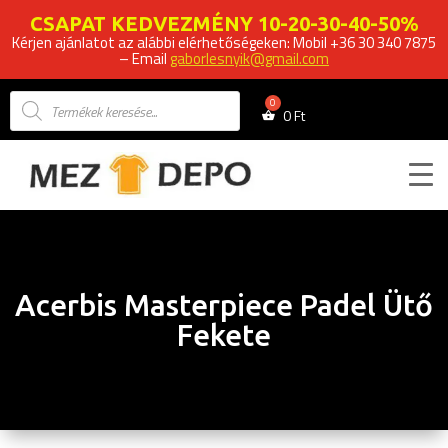
CSAPAT KEDVEZMÉNY 10-20-30-40-50%
Kérjen ajánlatot az alábbi elérhetőségeken: Mobil +36 30 340 7875
– Email
gaborlesnyik@gmail.com
Products
search
0
Ft
Acerbis Masterpiece Padel Ütő
Fekete