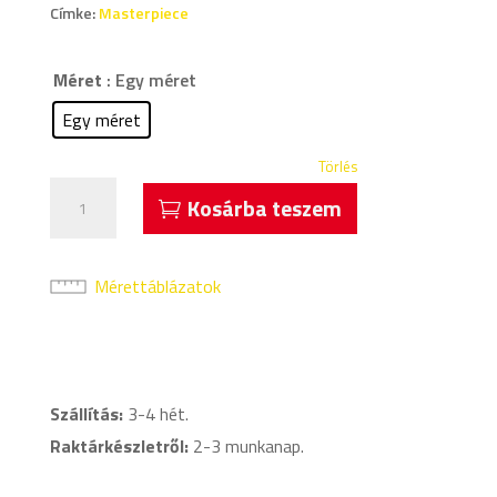
Címke:
Masterpiece
Méret
: Egy méret
Egy méret
Törlés
Acerbis
Kosárba teszem
Masterpiece
Padel
Ütő
Mérettáblázatok
Fekete
mennyiség
Szállítás:
3-4 hét.
Raktárkészletről:
2-3 munkanap.