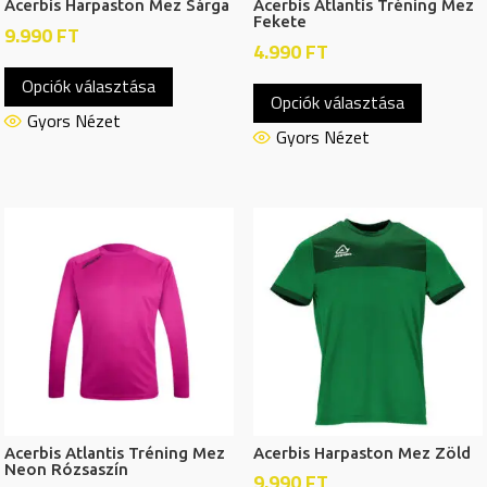
Acerbis Harpaston Mez Sárga
Acerbis Atlantis Tréning Mez
Fekete
9.990
FT
4.990
FT
Ennek
Ennek
Opciók választása
a
Opciók választása
a
terméknek
Gyors Nézet
termékn
Gyors Nézet
több
több
variációja
variációj
van.
van.
A
A
változatok
változat
a
a
termékoldalon
termékol
választhatók
választh
ki
ki
Acerbis Atlantis Tréning Mez
Acerbis Harpaston Mez Zöld
Neon Rózsaszín
9.990
FT