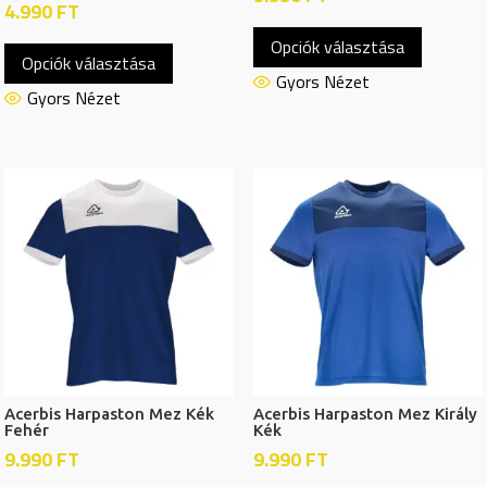
4.990
FT
Ennek
Ennek
Opciók választása
a
Opciók választása
a
termékn
Gyors Nézet
terméknek
Gyors Nézet
több
több
variációj
variációja
van.
van.
A
A
változat
változatok
a
a
termékol
termékoldalon
választh
választhatók
ki
ki
Acerbis Harpaston Mez Kék
Acerbis Harpaston Mez Király
Fehér
Kék
9.990
FT
9.990
FT