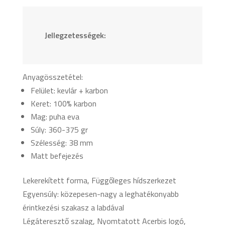
Jellegzetességek:
Anyagösszetétel:
Felület: kevlár + karbon
Keret: 100% karbon
Mag: puha eva
Súly: 360-375 gr
Szélesség: 38 mm
Matt befejezés
Lekerekített forma, Függőleges hídszerkezet
Egyensúly: közepesen-nagy a leghatékonyabb
érintkezési szakasz a labdával
Légáteresztő szalag, Nyomtatott Acerbis logó,