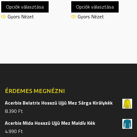
Ennek
Ennek
Opciók választása
Opciók választása
a
a
terméknek
termékn
Gyors Nézet
Gyors Nézet
több
több
variációja
variációj
van.
van.
A
A
változatok
változat
a
a
termékoldalon
termékol
választhatók
választh
ki
ki
ÉRDEMES MEGNÉZNI
Acerbis Belatrix Hosszú Ujjú Mez Sárga Királykék
8.390
Ft
Acerbis Mida Hosszú Ujjú Mez Maldív Kék
4.990
Ft