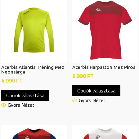
van.
A
A
változatok
változat
a
a
termékoldalon
termékol
választhatók
választh
ki
ki
Acerbis Atlantis Tréning Mez
Acerbis Harpaston Mez Piros
Neonsárga
9.990
FT
4.990
FT
Ennek
Ennek
Opciók választása
a
Opciók választása
a
termékn
Gyors Nézet
terméknek
Gyors Nézet
több
több
variációj
variációja
van.
van.
A
A