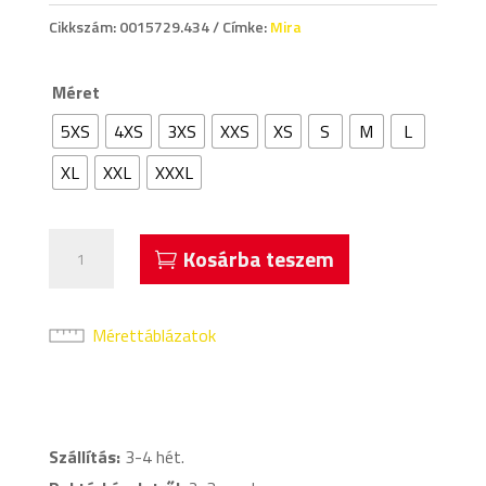
Cikkszám:
0015729.434
Címke:
Mira
Méret
5XS
4XS
3XS
XXS
XS
S
M
L
XL
XXL
XXXL
Acerbis
Kosárba teszem
Mira
Hosszú
Ujjú
Mérettáblázatok
Mez
Bordó
Kék
mennyiség
Szállítás:
3-4 hét.