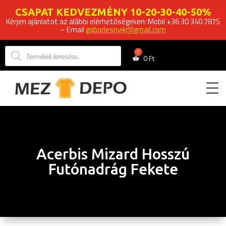
CSAPAT KEDVEZMÉNY 10-20-30-40-50%
Kérjen ajánlatot az alábbi elérhetőségeken: Mobil +36 30 340 7875
– Email
gaborlesnyik@gmail.com
Products
search
0
Ft
Acerbis Mizard Hosszú
Futónadrág Fekete