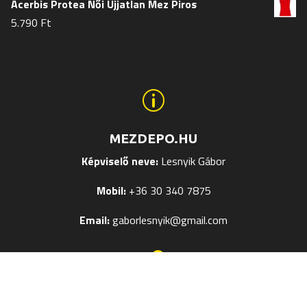
Acerbis Protea Női Ujjatlan Mez Piros
5.790
Ft
p
MEZDEPO.HU
Képviselő neve:
Lesnyik Gábor
Mobil:
+36 30 340 7875
Email:
gaborlesnyik@gmail.com

EGYÉB OLDALAK