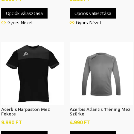
Ennek
Ennek
Opciók választása
Opciók választása
a
a
terméknek
termékn
Gyors Nézet
Gyors Nézet
több
több
variációja
variációj
van.
van.
A
A
változatok
változat
a
a
termékoldalon
termékol
választhatók
választh
ki
ki
Acerbis Harpaston Mez
Acerbis Atlantis Tréning Mez
Fekete
Szürke
9.990
FT
4.990
FT
Ennek
Ennek