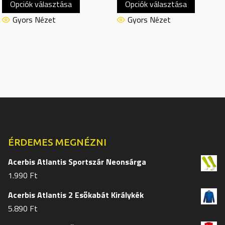
Opciók választása
Opciók választása
a
a
terméknek
termékn
Gyors Nézet
Gyors Nézet
több
több
variációja
variációj
van.
van.
A
A
változatok
változat
a
a
termékoldalon
termékol
választhatók
választh
ki
ki
ÉRDEMES MEGNÉZNI
Acerbis Atlantis Sportszár Neonsárga
1.990
Ft
Acerbis Atlantis 2 Esőkabát Királykék
5.890
Ft