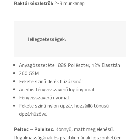
Raktárkészletről:
2-3 munkanap.
Jellegzetességek:
Anyagösszetétel: 88% Poliészter, 12% Elasztán
260 GSM
Fekete színű derék húzózsinór
Acerbis fényvisszaverő logónyomat
Fényvisszaverő nyomat
Fekete színű nylon cipzár, hozzáillő tónusú
cipzárhúzóval
Peltec – Poleltec
: Könnyű, matt megjelenésű.
Rugalmasságának és praktikumának köszönhetően