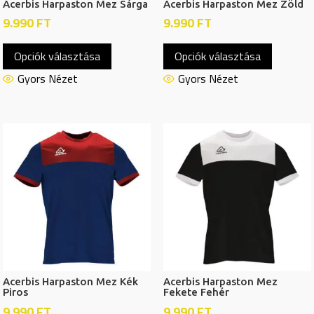
Acerbis Harpaston Mez Sárga
Acerbis Harpaston Mez Zöld
9.990
FT
9.990
FT
Ennek
Ennek
Opciók választása
Opciók választása
a
a
terméknek
termékn
Gyors Nézet
Gyors Nézet
több
több
variációja
variációj
van.
van.
A
A
változatok
változat
a
a
termékoldalon
termékol
választhatók
választh
ki
ki
Acerbis Harpaston Mez Kék
Acerbis Harpaston Mez
Piros
Fekete Fehér
9.990
FT
9.990
FT