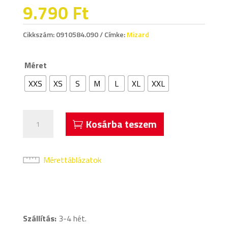
9.790
Ft
Cikkszám:
0910584.090
Címke:
Mizard
Méret
XXS
XS
S
M
L
XL
XXL
Acerbis
Kosárba teszem
Mizard
Hosszú
Futónadrág
Mérettáblázatok
Fekete
mennyiség
Szállítás:
3-4 hét.