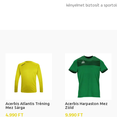
kényelmet biztosít a sportol
Acerbis Atlantis Tréning
Acerbis Harpaston Mez
Mez Sárga
Zöld
4.990
FT
9.990
FT