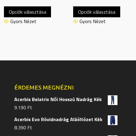
Ennek
Ennek
Opciók választása
Opciók választása
a
a
terméknek
termék
Gyors Nézet
Gyors Nézet
több
több
variációja
variáció
van.
van.
A
A
változatok
változa
a
a
termékoldalon
terméko
választhatók
választ
ÉRDEMES MEGNÉZNI
ki
ki
Acerbis Belatrix Női Hosszú Nadrág Kék
9.190
Ft
Acerbis Evo Rövidnadrág Aláöltözet Kék
8.390
Ft