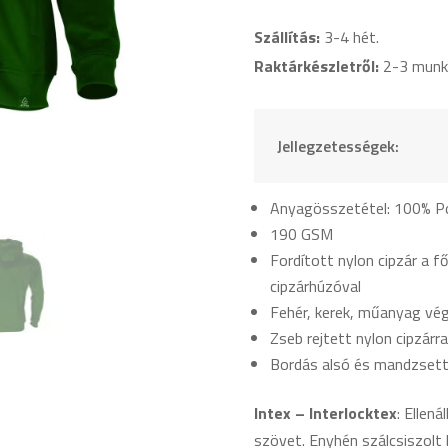
mennyiség
Szállítás:
3-4 hét.
Raktárkészletről:
2-3 munk
Jellegzetességek:
Anyagösszetétel: 100% Po
190 GSM
Fordított nylon cipzár a f
cipzárhúzóval
Fehér, kerek, műanyag vég
Zseb rejtett nylon cipzárra
Bordás alsó és mandzsett
Intex – Interlocktex
: Ellen
szövet. Enyhén szálcsiszolt