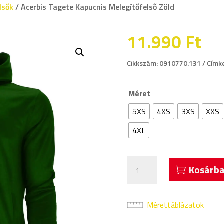
lsők
/ Acerbis Tagete Kapucnis Melegítőfelső Zöld
11.990
Ft
Cikkszám:
0910770.131
Címk
Méret
5XS
4XS
3XS
XXS
4XL
Acerbis
Kosárba
Tagete
Kapucnis
Melegítőfelső
Mérettáblázatok
Zöld