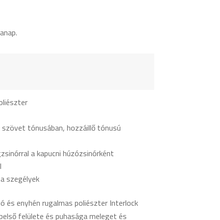
anap.
liészter
ő szövet tónusában, hozzáillő tónusú
zsinórral a kapucni húzózsinórként
l
a szegélyek
álló és enyhén rugalmas poliészter Interlock
 belső felülete és puhasága meleget és