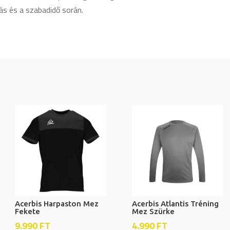
ás és a szabadidő során.
Acerbis Harpaston Mez
Acerbis Atlantis Tréning
Fekete
Mez Szürke
9.990
FT
4.990
FT