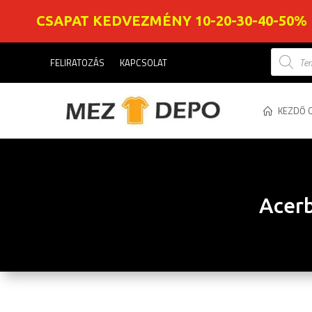
CSAPAT KEDVEZMÉNY 10-20-30-40-50%
Product
FELIRATOZÁS
KAPCSOLAT
search
KEZDŐ 
Acerb