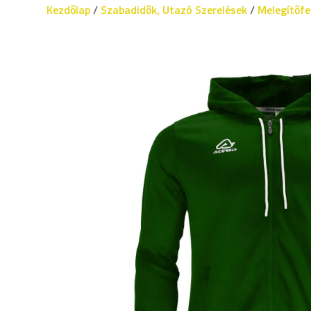
Kezdőlap
/
Szabadidők, Utazó Szerelések
/
Melegítőfe