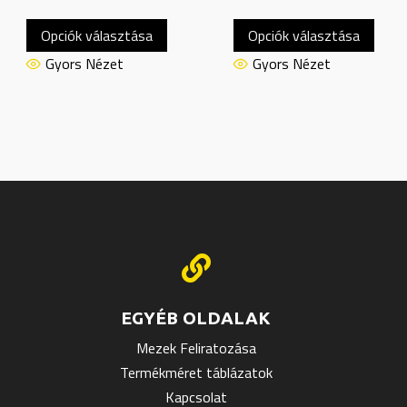
Ennek
Enne
Opciók választása
Opciók választása
a
a
knek
terméknek
term
Gyors Nézet
Gyors Nézet
több
több
ója
variációja
variác
van.
van.
A
A
atok
változatok
válto
a
a
oldalon
termékoldalon
termé
thatók
választhatók
válas

ki
ki
EGYÉB OLDALAK
Mezek Feliratozása
Termékméret táblázatok
Kapcsolat