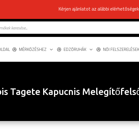
Kérjen ajánlatot az alábbi elérhetősége
s
OLDAL
MÉRKŐZÉSHEZ
EDZŐRUHÁK
NŐI FELSZERELÉSE
is Tagete Kapucnis Melegítőfelso