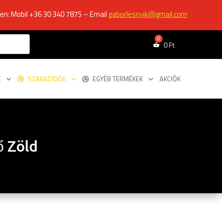
ken: Mobil +36 30 340 7875 – Email
gaborlesnyik@gmail.com
0
Ft
K
SZABADIDŐK
EGYÉB TERMÉKEK
AKCIÓK
̋ Zöld