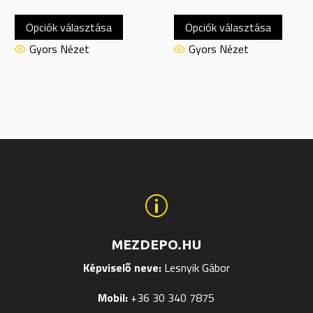
Ennek
Ennek
Opciók választása
Opciók választása
a
a
nek
terméknek
termé
Gyors Nézet
Gyors Nézet
több
több
ja
variációja
variáci
van.
van.
A
A
tok
változatok
változ
a
a
ldalon
termékoldalon
termék
hatók
választhatók
válasz
p
ki
ki
MEZDEPO.HU
Képviselő neve:
Lesnyik Gábor
Mobil:
+36 30 340 7875