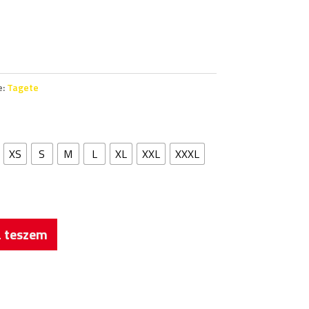
e:
Tagete
XS
S
M
L
XL
XXL
XXXL
 teszem