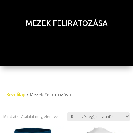
MEZEK FELIRATOZÁSA
Kezdőlap
/ Mezek Feliratozása
Sorted
Mind a(z) 7 találat megjelenítve
by
latest