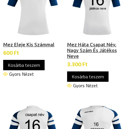
Mez Eleje Kis Számmal
Mez Háta Csapat Név,
Nagy Szám És Játékos
600
Ft
Neve
3.300
Ft
Kosárba teszem
Gyors Nézet
Kosárba teszem
Gyors Nézet