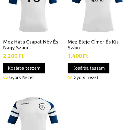
Mez Háta Csapat Név És
Mez Eleje Címer És Kis
Nagy Szám
Szám
2.200
Ft
1.400
Ft
Kosárba teszem
Kosárba teszem
Gyors Nézet
Gyors Nézet