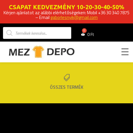
CSAPAT KEDVEZMÉNY 10-20-30-40-50%
Kérjen ajánlatot az alábbi elérhetőségeken: Mobil +36 30 340 7875
– Email
gaborlesnyik@gmail.com
Products
search
0
Ft

ÖSSZES TERMÉK