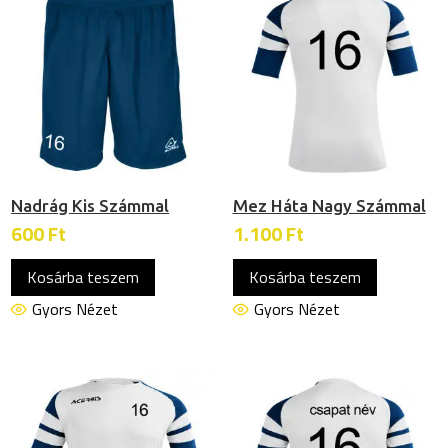
Nadrág Kis Számmal
Mez Háta Nagy Számmal
600
Ft
1.100
Ft
Kosárba teszem
Kosárba teszem
Gyors Nézet
Gyors Nézet