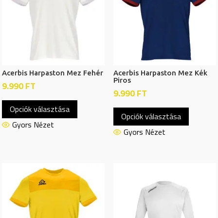
Acerbis Harpaston Mez Fehér
Acerbis Harpaston Mez Kék
Piros
9.990
FT
9.990
FT
Ennek
Ennek
Opciók választása
a
Opciók választása
a
terméknek
Gyors Nézet
termékn
Gyors Nézet
több
több
variációja
variációj
van.
van.
A
A
változatok
változat
a
a
termékoldalon