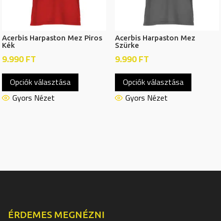
ki
ki
Acerbis Harpaston Mez Piros
Acerbis Harpaston Mez
Kék
Szürke
9.990
FT
9.990
FT
Ennek
Ennek
Opciók választása
Opciók választása
a
a
terméknek
termékn
Gyors Nézet
Gyors Nézet
több
több
variációja
variációj
van.
van.
A
A
változatok
változat
a
a
termékoldalon
termékol
választhatók
választh
ki
ki
ÉRDEMES MEGNÉZNI