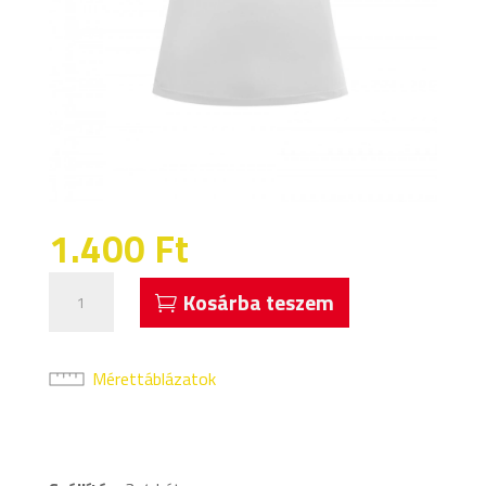
1.400
Ft
Mez
Kosárba teszem
Eleje
Címer
És
Mérettáblázatok
Kis
Szám
mennyiség