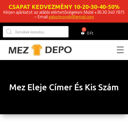
CSAPAT KEDVEZMÉNY 10-20-30-40-50%
Kérjen ajánlatot az alábbi elérhetőségeken: Mobil +36 30 340 7875
– Email
gaborlesnyik@gmail.com
Products
search
0
Ft
Mez Eleje Címer És Kis Szám