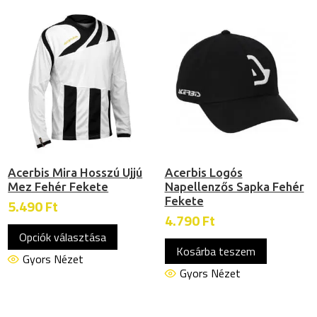
variációj
van.
van.
A
A
változatok
változat
a
a
termékoldalon
termékol
választhatók
választh
ki
ki
Acerbis Mira Hosszú Ujjú
Acerbis Logós
Mez Fehér Fekete
Napellenzős Sapka Fehér
Fekete
5.490
Ft
4.790
Ft
Ennek
Opciók választása
a
Kosárba teszem
terméknek
Gyors Nézet
Gyors Nézet
több
variációja
van.