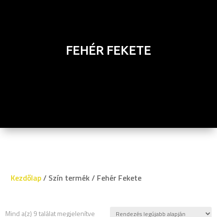
FEHÉR FEKETE
Kezdőlap
/ Szín termék / Fehér Fekete
Sorted
Mind a(z) 9 találat megjelenítve