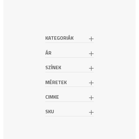
A
változatok
a
termékoldalon
választhatók
KATEGORIÁK
ki
ÁR
SZÍNEK
MÉRETEK
CIMKE
SKU