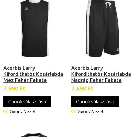
van.
van.
A
A
változatok
változat
a
a
termékoldalon
termékol
választhatók
választh
ki
ki
Acerbis Larry
Acerbis Larry
Kifordíthatós Kosárlabda
Kifordíthatós Kosárlabda
Mez Fehér Fekete
Nadrág Fehér Fekete
7.890
Ft
7.490
Ft
Ennek
Ennek
Opciók választása
Opciók választása
a
a
terméknek
termékn
Gyors Nézet
Gyors Nézet
több
több
variációja
variációj
van.
van.