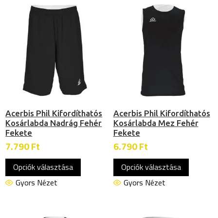
A
változatok
a
termékoldalon
választhatók
ki
Acerbis Phil Kifordíthatós
Acerbis Phil Kifordíthatós
Kosárlabda Nadrág Fehér
Kosárlabda Mez Fehér
Fekete
Fekete
7.790
Ft
6.790
Ft
Ennek
Ennek
Opciók választása
Opciók választása
a
a
terméknek
termékn
Gyors Nézet
Gyors Nézet
több
több
variációja
variációj