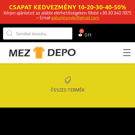
CSAPAT KEDVEZMÉNY 10-20-30-40-50%
Kérjen ajánlatot az alábbi elérhetőségeken: Mobil +36 30 340 7875
– Email
gaborlesnyik@gmail.com
Products
search
0
Ft

ÖSSZES TERMÉK