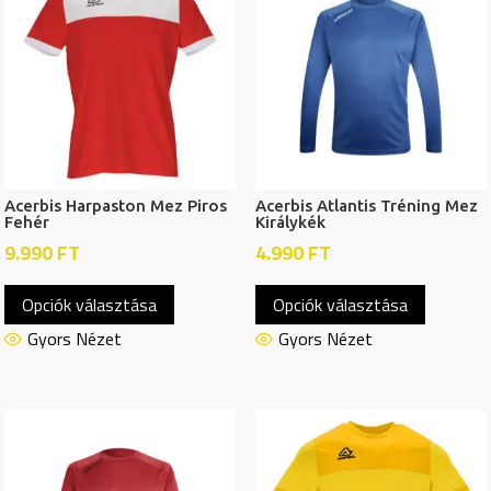
Acerbis Harpaston Mez Piros
Acerbis Atlantis Tréning Mez
Fehér
Királykék
9.990
FT
4.990
FT
Ennek
Ennek
Opciók választása
Opciók választása
a
a
terméknek
termékn
Gyors Nézet
Gyors Nézet
több
több
variációja
variációj
van.
van.
A
A
változatok
változat