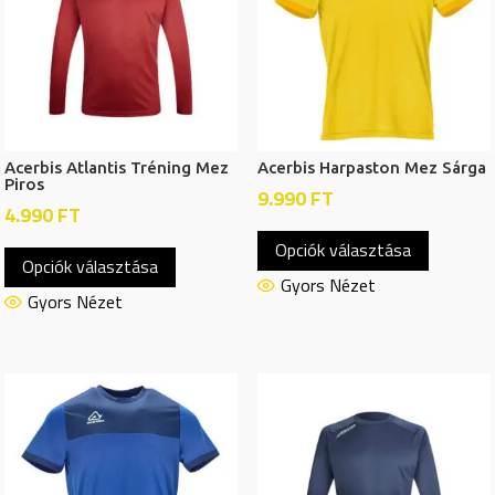
a
a
termékoldalon
termékol
választhatók
választh
ki
ki
Acerbis Atlantis Tréning Mez
Acerbis Harpaston Mez Sárga
Piros
9.990
FT
4.990
FT
Ennek
Ennek
Opciók választása
a
Opciók választása
a
termékn
Gyors Nézet
terméknek
Gyors Nézet
több
több
variációj
variációja
van.
van.
A
A
változat
változatok
a
a
termékol