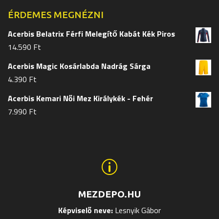
ki
ki
ÉRDEMES MEGNÉZNI
Acerbis Belatrix Férfi Melegítő Kabát Kék Piros
14.590
Ft
Acerbis Magic Kosárlabda Nadrág Sárga
4.390
Ft
Acerbis Kemari Női Mez Királykék - Fehér
7.990
Ft
p
MEZDEPO.HU
Képviselő neve:
Lesnyik Gábor