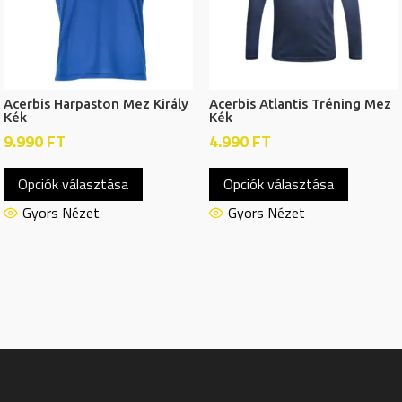
termékoldalon
választh
választhatók
ki
ki
Acerbis Harpaston Mez Király
Acerbis Atlantis Tréning Mez
Kék
Kék
9.990
FT
4.990
FT
Ennek
Ennek
Opciók választása
Opciók választása
a
a
terméknek
termékn
Gyors Nézet
Gyors Nézet
több
több
variációja
variációj
van.
van.
A
A
változatok
változat
a
a
termékoldalon
termékol
választhatók
választh