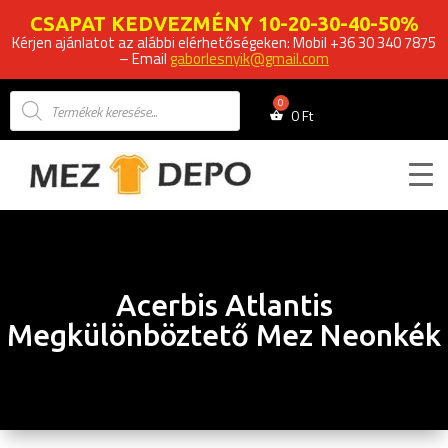
CSAPAT KEDVEZMÉNY 10-20-30-40-50%
Kérjen ajánlatot az alábbi elérhetőségeken: Mobil +36 30 340 7875
– Email
gaborlesnyik@gmail.com
Products
search
0
Ft
Acerbis Atlantis
Megkülönböztető Mez Neonkék