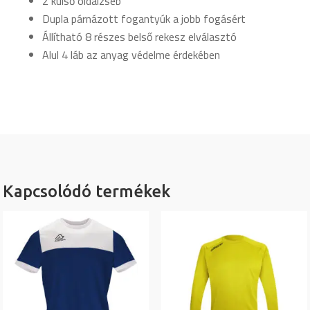
2 külső oldalzseb
Dupla párnázott fogantyúk a jobb fogásért
Állítható 8 részes belső rekesz elválasztó
Alul 4 láb az anyag védelme érdekében
Kapcsolódó termékek