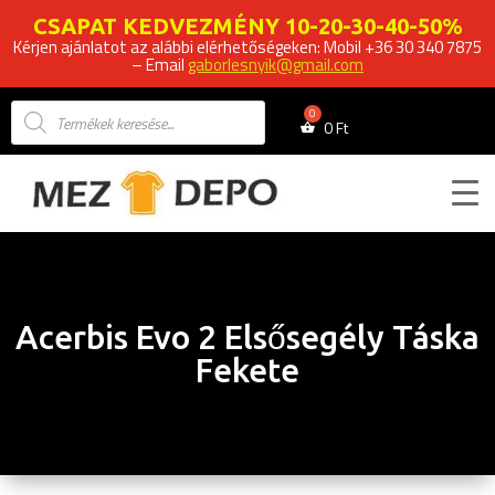
CSAPAT KEDVEZMÉNY 10-20-30-40-50%
Kérjen ajánlatot az alábbi elérhetőségeken: Mobil +36 30 340 7875
– Email
gaborlesnyik@gmail.com
Products
search
0
Ft
Acerbis Evo 2 Elsősegély Táska
Fekete