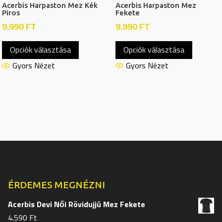
Acerbis Harpaston Mez Kék
Acerbis Harpaston Mez
Piros
Fekete
9.990
FT
9.990
FT
Ennek
Ennek
Opciók választása
Opciók választása
a
a
terméknek
termékn
Gyors Nézet
Gyors Nézet
több
több
variációja
variációj
van.
van.
A
A
változatok
változat
a
a
termékoldalon
termékol
választhatók
választh
ki
ki
ÉRDEMES MEGNÉZNI
Acerbis Devi Női Rövidujjú Mez Fekete
4.590
Ft