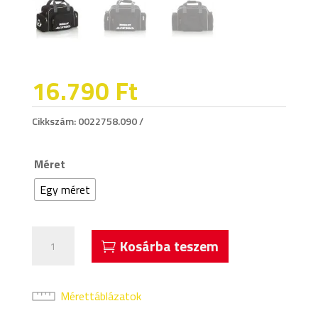
16.790
Ft
Cikkszám:
0022758.090
Méret
Egy méret
Acerbis
Kosárba teszem
Evo
2
Elsősegély
Mérettáblázatok
Táska