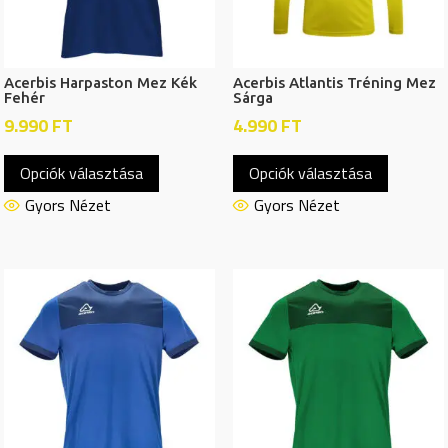
Acerbis Harpaston Mez Kék
Acerbis Atlantis Tréning Mez
Fehér
Sárga
9.990
FT
4.990
FT
Ennek
Ennek
Opciók választása
Opciók választása
a
a
terméknek
termékn
Gyors Nézet
Gyors Nézet
több
több
variációja
variációj
van.
van.
A
A
változatok
változat
a
a
termékoldalon
termékol
választhatók
választh
ki
ki