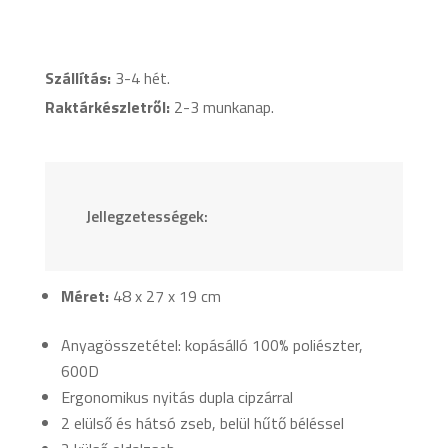
Fekete
mennyiség
Szállítás:
3-4 hét.
Raktárkészletről:
2-3 munkanap.
Jellegzetességek:
Méret:
48 x 27 x 19 cm
Anyagösszetétel: kopásálló 100% poliészter,
600D
Ergonomikus nyitás dupla cipzárral
2 elülső és hátsó zseb, belül hűtő béléssel