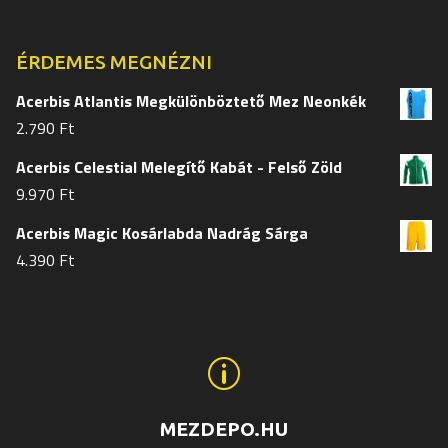
termékoldalon
termékol
választhatók
választh
ki
ki
ÉRDEMES MEGNÉZNI
Acerbis Atlantis Megkülönböztető Mez Neonkék
2.790
Ft
Acerbis Celestial Melegítő Kabát - Felső Zöld
9.970
Ft
Acerbis Magic Kosárlabda Nadrág Sárga
4.390
Ft
p
MEZDEPO.HU