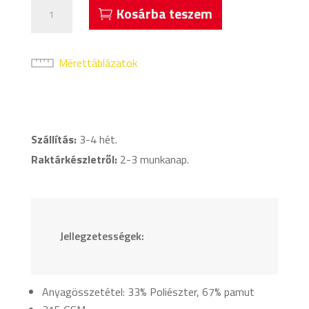
Acerbis
Kosárba teszem
Cushy
Hosszú
Nadrág
Mérettáblázatok
Kék
mennyiség
Szállítás:
3-4 hét.
Raktárkészletről:
2-3 munkanap.
Jellegzetességek:
Anyagösszetétel: 33% Poliészter, 67% pamut