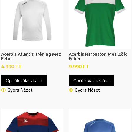
változatok
változat
a
a
termékoldalon
termékol
választhatók
választh
ki
ki
Acerbis Atlantis Tréning Mez
Acerbis Harpaston Mez Zöld
Fehér
Fehér
4.990
FT
9.990
FT
Ennek
Ennek
Opciók választása
Opciók választása
a
a
terméknek
termékn
Gyors Nézet
Gyors Nézet
több
több
variációja
variációj
van.
van.
A
A
változatok
változat