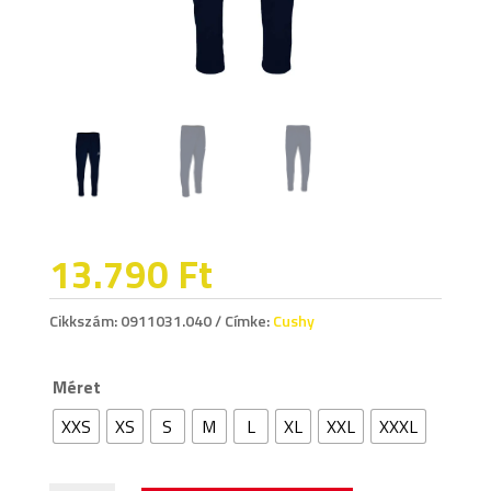
13.790
Ft
Cikkszám:
0911031.040
Címke:
Cushy
Méret
XXS
XS
S
M
L
XL
XXL
XXXL