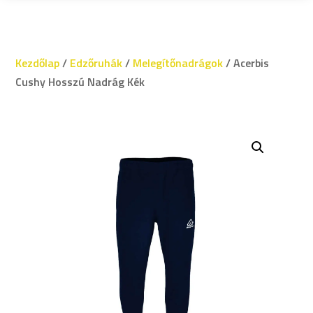
Kezdőlap
/
Edzőruhák
/
Melegítőnadrágok
/ Acerbis
Cushy Hosszú Nadrág Kék