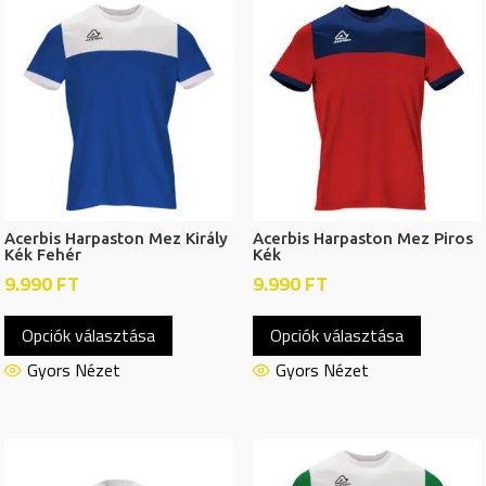
Acerbis Harpaston Mez Király
Acerbis Harpaston Mez Piros
Kék Fehér
Kék
9.990
FT
9.990
FT
Ennek
Ennek
Opciók választása
Opciók választása
a
a
terméknek
termékn
Gyors Nézet
Gyors Nézet
több
több
variációja
variációj
van.
van.
A
A