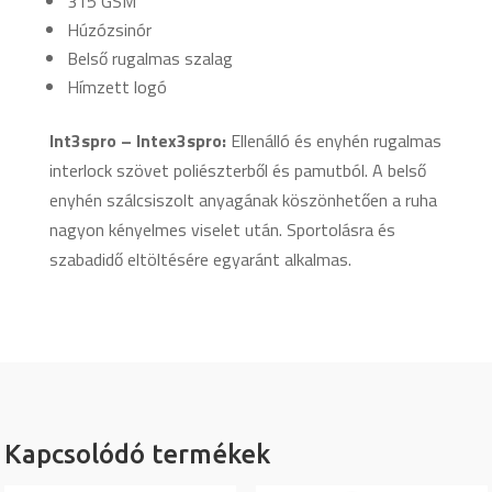
315 GSM
Húzózsinór
Belső rugalmas szalag
Hímzett logó
Int3spro – Intex3spro:
Ellenálló és enyhén rugalmas
interlock szövet poliészterből és pamutból. A belső
enyhén szálcsiszolt anyagának köszönhetően a ruha
nagyon kényelmes viselet után. Sportolásra és
szabadidő eltöltésére egyaránt alkalmas.
Kapcsolódó termékek