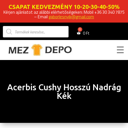
CSAPAT KEDVEZMÉNY 10-20-30-40-50%
Kérjen ajánlatot az alábbi elérhetőségeken: Mobil +36 30 340 7875
– Email
gaborlesnyik@gmail.com
Products
search
0
Ft
Acerbis Cushy Hosszú Nadrág
Kék