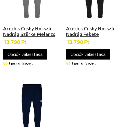
Acerbis Cushy Hosszú
Acerbis Cushy Hosszú
Nadrág Szürke Melanzs
Nadrág Fekete
13.790
Ft
13.790
Ft
Ennek
Ennek
Opciók választása
Opciók választása
a
a
terméknek
termékn
Gyors Nézet
Gyors Nézet
több
több
variációja
variációj
van.
van.
A
A
változatok
változat
a
a
termékoldalon
termékol
választhatók
választh