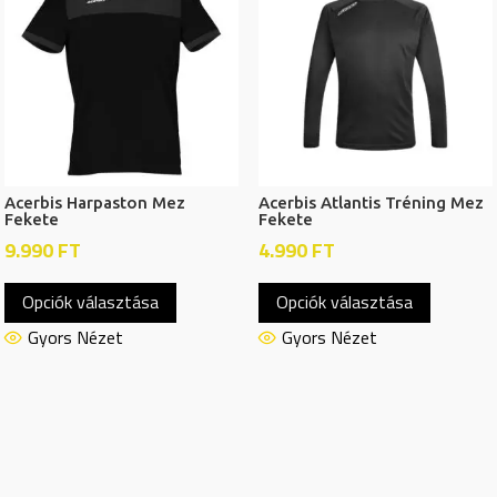
változatok
változat
a
a
termékoldalon
termékol
választhatók
választh
ki
ki
Acerbis Harpaston Mez
Acerbis Atlantis Tréning Mez
Fekete
Fekete
9.990
FT
4.990
FT
Ennek
Ennek
Opciók választása
Opciók választása
a
a
terméknek
termékn
Gyors Nézet
Gyors Nézet
több
több
variációja
variációj
van.
van.
A
A
változatok
változat