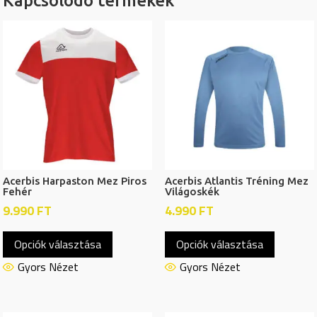
Kapcsolódó termékek
Acerbis Harpaston Mez Piros
Acerbis Atlantis Tréning Mez
Fehér
Világoskék
9.990
FT
4.990
FT
Ennek
Ennek
Opciók választása
Opciók választása
a
a
terméknek
termékn
Gyors Nézet
Gyors Nézet
több
több
variációja
variációj