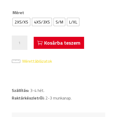
Méret
2XS/XS
4XS/3XS
S/M
L/XL
Acerbis
Kosárba teszem
Evo
Rövidnadrág
Aláöltözet
Mérettáblázatok
Narancssárga
mennyiség
Szállítás:
3-4 hét.
Raktárkészletről:
2-3 munkanap.