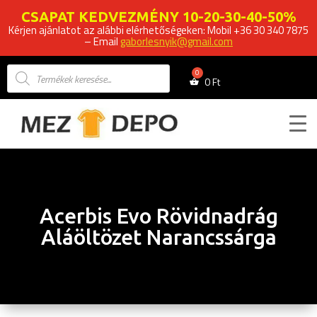
CSAPAT KEDVEZMÉNY 10-20-30-40-50%
Kérjen ajánlatot az alábbi elérhetőségeken: Mobil +36 30 340 7875
– Email
gaborlesnyik@gmail.com
Products
search
0
Ft
Acerbis Evo Rövidnadrág
Aláöltözet Narancssárga