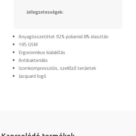
Jellegzetességek:
Anyagösszetétel: 92% poliamid 8% elasztán
195 GSM
Ergonomikus kialakítás
Antibakteriális
Izomkompressziós, szellőző területek
Jacquard logó