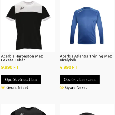
van.
van.
A
A
változatok
változat
a
a
termékoldalon
termékol
választhatók
választh
ki
ki
Acerbis Harpaston Mez
Acerbis Atlantis Tréning Mez
Fekete Fehér
Királykék
9.990
FT
4.990
FT
Ennek
Ennek
Opciók választása
Opciók választása
a
a
terméknek
termékn
Gyors Nézet
Gyors Nézet
több
több
variációja
variációj
van.
van.
A
A