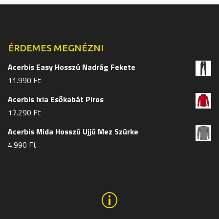
a
a
termékoldalon
termékol
választhatók
választh
ki
ki
ÉRDEMES MEGNÉZNI
Acerbis Easy Hosszú Nadrág Fekete
11.990
Ft
Acerbis Ixia Esőkabát Piros
17.290
Ft
Acerbis Mida Hosszú Ujjú Mez Szürke
4.990
Ft
p