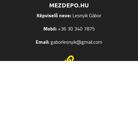
MEZDEPO.HU
Képviselő neve:
Lesnyik Gábor
Mobil:
+36 30 340 7875
Email:
gaborlesnyik@gmail.com

EGYÉB OLDALAK
Mezek Feliratozása
Termékméret táblázatok
Kapcsolat
Szerzői jog © 2024
Mezdepo.hu
– Weboldal:
Veronika M