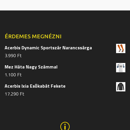
változatok
változat
a
a
termékoldalon
termékol
választhatók
választh
ki
ki
ÉRDEMES MEGNÉZNI
Acerbis Dynamic Sportszár Narancssárga
3.990
Ft
Mez Háta Nagy Számmal
1.100
Ft
Acerbis Ixia Esőkabát Fekete
17.290
Ft
p