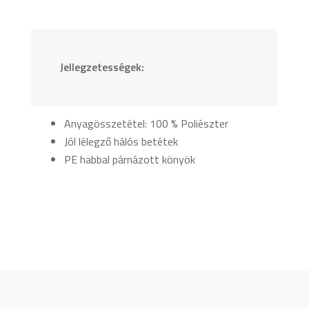
Jellegzetességek:
Anyagösszetétel: 100 % Poliészter
Jól lélegző hálós betétek
PE habbal párnázott könyök