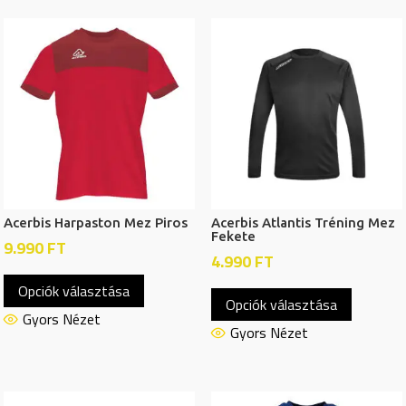
variációja
variációj
van.
van.
A
A
változatok
változat
a
a
termékoldalon
termékol
választhatók
választh
ki
ki
Acerbis Harpaston Mez Piros
Acerbis Atlantis Tréning Mez
Fekete
9.990
FT
4.990
FT
Ennek
Ennek
Opciók választása
a
Opciók választása
a
terméknek
Gyors Nézet
termékn
Gyors Nézet
több
több
variációja
variációj
van.
van.