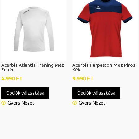
A
A
változatok
változat
a
a
termékoldalon
termékol
választhatók
választh
ki
ki
Acerbis Atlantis Tréning Mez
Acerbis Harpaston Mez Piros
Fehér
Kék
4.990
FT
9.990
FT
Ennek
Ennek
Opciók választása
Opciók választása
a
a
terméknek
termékn
Gyors Nézet
Gyors Nézet
több
több
variációja
variációj
van.
van.
A
A