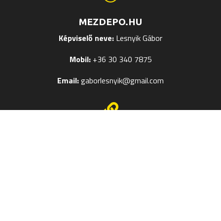
MEZDEPO.HU
Képviselő neve:
Lesnyik Gábor
Mobil:
+36 30 340 7875
Email:
gaborlesnyik@gmail.com

EGYÉB OLDALAK
Mezek Feliratozása
Termékméret táblázatok
Kapcsolat
Szerzői jog © 2024
Mezdepo.hu
– Weboldal:
Veronika M