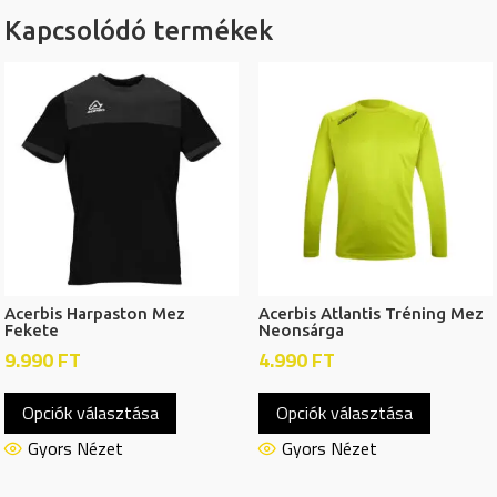
Kapcsolódó termékek
Acerbis Harpaston Mez
Acerbis Atlantis Tréning Mez
Fekete
Neonsárga
9.990
FT
4.990
FT
Ennek
Ennek
Opciók választása
Opciók választása
a
a
terméknek
termékn
Gyors Nézet
Gyors Nézet
több
több