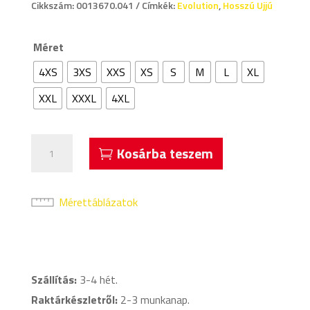
Cikkszám:
0013670.041
Címkék:
Evolution
,
Hosszú Ujjú
Méret
4XS
3XS
XXS
XS
S
M
L
XL
XXL
XXXL
4XL
Acerbis
Kosárba teszem
Evolution
Hosszú
Ujjú
Mérettáblázatok
Kapusmez
Világoskék
mennyiség
Szállítás:
3-4 hét.
Raktárkészletről:
2-3 munkanap.