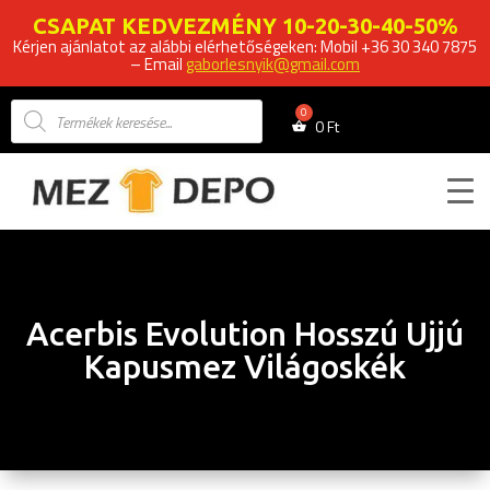
CSAPAT KEDVEZMÉNY 10-20-30-40-50%
Kérjen ajánlatot az alábbi elérhetőségeken: Mobil +36 30 340 7875
– Email
gaborlesnyik@gmail.com
Products
search
0
Ft
Acerbis Evolution Hosszú Ujjú
Kapusmez Világoskék