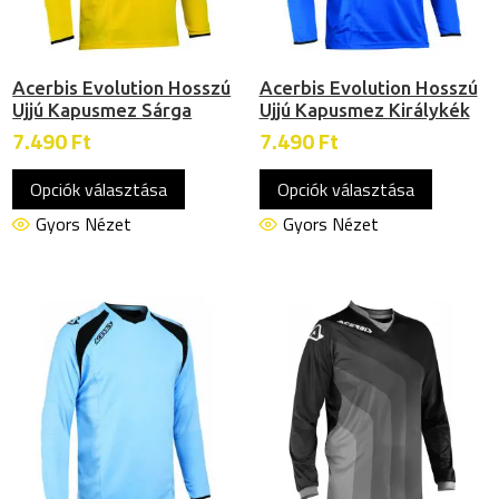
ki
ki
Acerbis Evolution Hosszú
Acerbis Evolution Hosszú
Ujjú Kapusmez Sárga
Ujjú Kapusmez Királykék
7.490
Ft
7.490
Ft
Ennek
Ennek
Opciók választása
Opciók választása
a
a
terméknek
termékn
Gyors Nézet
Gyors Nézet
több
több
variációja
variációj
van.
van.
A
A
változatok
változat
a
a
termékoldalon
termékol
választhatók
választh
ki
ki