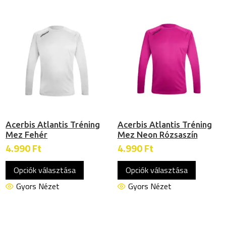
variációja
variációj
van.
van.
A
A
változatok
változat
a
a
termékoldalon
termékol
választhatók
választh
ki
ki
Acerbis Atlantis Tréning
Acerbis Atlantis Tréning
Mez Fehér
Mez Neon Rózsaszín
4.990
Ft
4.990
Ft
Ennek
Ennek
Opciók választása
Opciók választása
a
a
terméknek
termékn
Gyors Nézet
Gyors Nézet
több
több
variációja
variációj
van.
van.