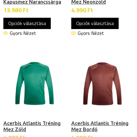
Kapusmez Narancssárga
Mez Neonzöld
13.980
Ft
4.990
Ft
Ennek
Ennek
Opciók választása
Opciók választása
a
a
terméknek
termékn
Gyors Nézet
Gyors Nézet
több
több
variációja
variációj
van.
van.
A
A
változatok
változat
a
a
termékoldalon
termékol
választhatók
választh
ki
ki
Acerbis Atlantis Tréning
Acerbis Atlantis Tréning
Mez Zöld
Mez Bordó