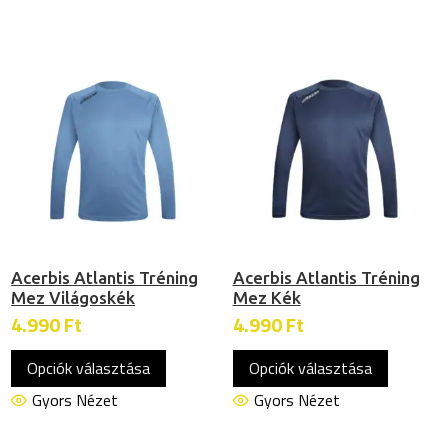
több
több
variációja
variációj
van.
van.
A
A
változatok
változat
a
a
termékoldalon
termékol
választhatók
választh
ki
ki
Acerbis Atlantis Tréning
Acerbis Atlantis Tréning
Mez Világoskék
Mez Kék
4.990
Ft
4.990
Ft
Ennek
Ennek
Opciók választása
Opciók választása
a
a
terméknek
termékn
Gyors Nézet
Gyors Nézet
több
több