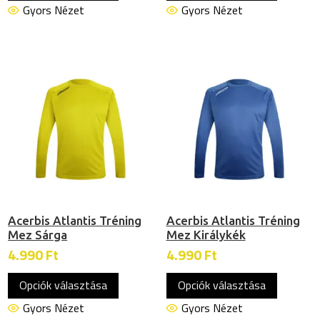
terméknek
termékn
Gyors Nézet
Gyors Nézet
több
több
variációja
variációj
van.
van.
A
A
változatok
változat
a
a
termékoldalon
termékol
választhatók
választh
ki
ki
Acerbis Atlantis Tréning
Acerbis Atlantis Tréning
Mez Sárga
Mez Királykék
4.990
Ft
4.990
Ft
Ennek
Ennek
Opciók választása
Opciók választása
a
a
terméknek
termékn
Gyors Nézet
Gyors Nézet