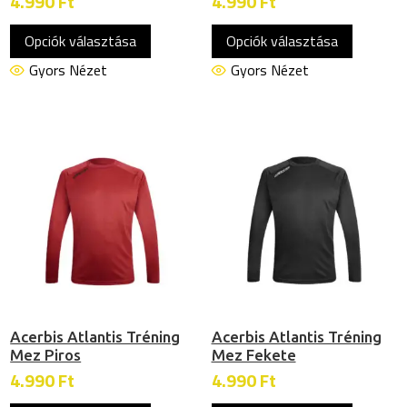
4.990
Ft
4.990
Ft
Ennek
Ennek
Opciók választása
Opciók választása
a
a
terméknek
termékn
Gyors Nézet
Gyors Nézet
több
több
variációja
variációj
van.
van.
A
A
változatok
változat
a
a
termékoldalon
termékol
választhatók
választh
ki
ki
Acerbis Atlantis Tréning
Acerbis Atlantis Tréning
Mez Piros
Mez Fekete
4.990
Ft
4.990
Ft
Ennek
Ennek