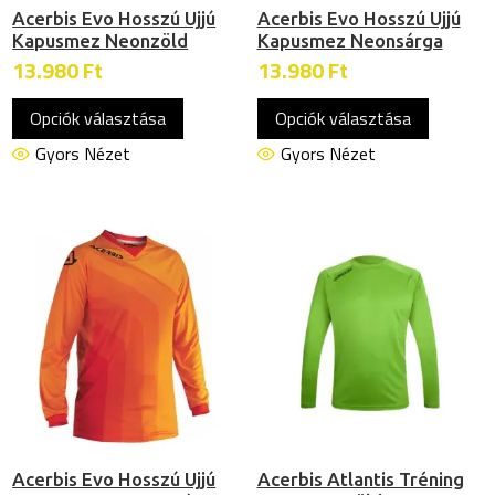
Acerbis Evo Hosszú Ujjú
Acerbis Evo Hosszú Ujjú
Kapusmez Neonzöld
Kapusmez Neonsárga
13.980
Ft
13.980
Ft
Ennek
Ennek
Opciók választása
Opciók választása
a
a
terméknek
termékn
Gyors Nézet
Gyors Nézet
több
több
variációja
variációj
van.
van.
A
A
változatok
változat
a
a
termékoldalon
termékol
választhatók
választh
ki
ki
Acerbis Evo Hosszú Ujjú
Acerbis Atlantis Tréning