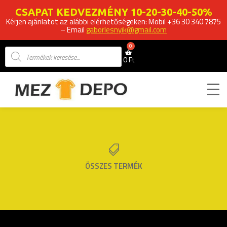
CSAPAT KEDVEZMÉNY 10-20-30-40-50%
Kérjen ajánlatot az alábbi elérhetőségeken: Mobil +36 30 340 7875
– Email
gaborlesnyik@gmail.com
Products
search
0
Ft

ÖSSZES TERMÉK