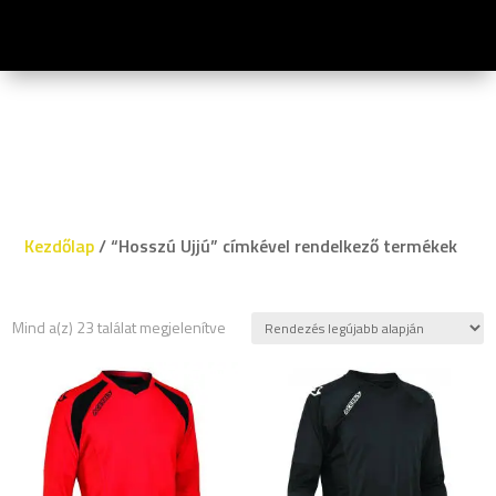
Kezdőlap
/ “Hosszú Ujjú” címkével rendelkező termékek
Sorted
Mind a(z) 23 találat megjelenítve
by
latest