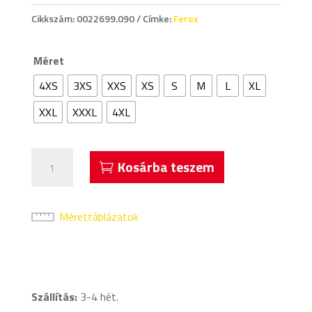
Cikkszám:
0022699.090
Címke:
Ferox
Méret
4XS
3XS
XXS
XS
S
M
L
XL
XXL
XXXL
4XL
Acerbis
Kosárba teszem
Ferox
Rögbi
Nadrág
Mérettáblázatok
Fekete
mennyiség
Szállítás:
3-4 hét.