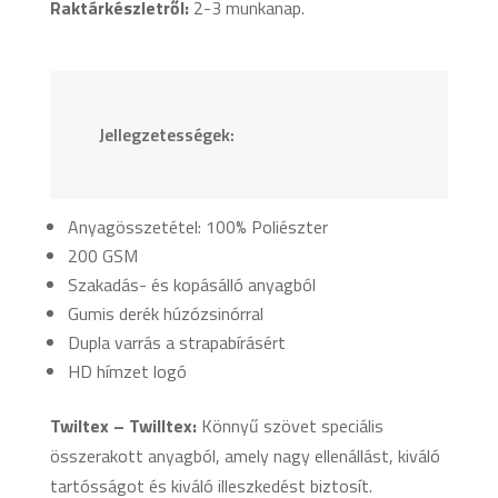
Raktárkészletről:
2-3 munkanap.
Jellegzetességek:
Anyagösszetétel: 100% Poliészter
200 GSM
Szakadás- és kopásálló anyagból
Gumis derék húzózsinórral
Dupla varrás a strapabírásért
HD hímzet logó
Twiltex – Twilltex:
Könnyű szövet speciális
összerakott anyagból, amely nagy ellenállást, kiváló
tartósságot és kiváló illeszkedést biztosít.