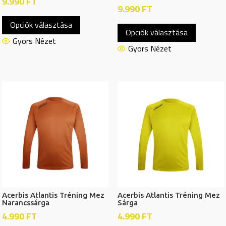
9.990
FT
9.990
FT
Ennek
Ennek
Opciók választása
a
Opciók választása
a
terméknek
Gyors Nézet
termékn
Gyors Nézet
több
több
variációja
variációj
van.
van.
A
A
változatok
változat
a
a
termékoldalon
termékol
választhatók
választh
ki
ki
Acerbis Atlantis Tréning Mez
Acerbis Atlantis Tréning Mez
Narancssárga
Sárga
4.990
FT
4.990
FT