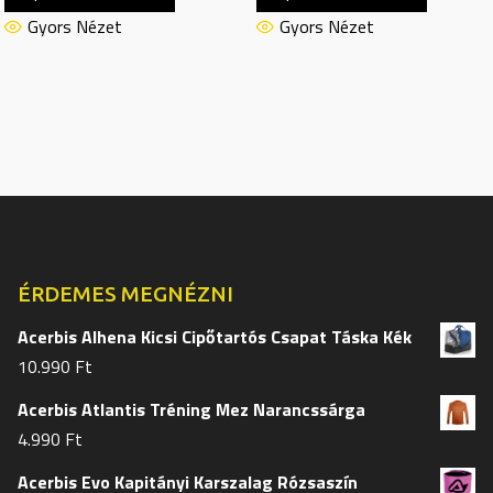
terméknek
termékn
Gyors Nézet
Gyors Nézet
több
több
variációja
variációj
van.
van.
A
A
változatok
változat
a
a
termékoldalon
termékol
választhatók
választh
ki
ki
ÉRDEMES MEGNÉZNI
Acerbis Alhena Kicsi Cipőtartós Csapat Táska Kék
10.990
Ft
Acerbis Atlantis Tréning Mez Narancssárga
4.990
Ft
Acerbis Evo Kapitányi Karszalag Rózsaszín