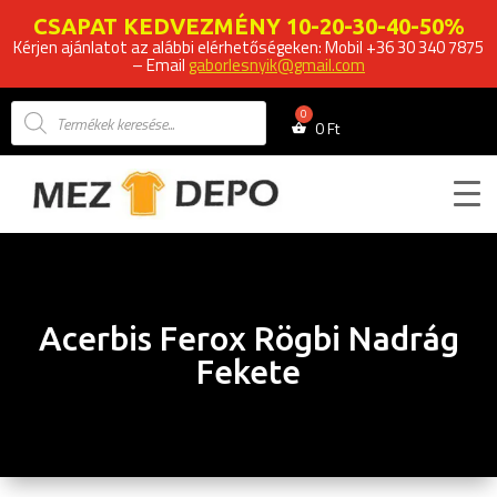
CSAPAT KEDVEZMÉNY 10-20-30-40-50%
Kérjen ajánlatot az alábbi elérhetőségeken: Mobil +36 30 340 7875
– Email
gaborlesnyik@gmail.com
Products
search
0
Ft
Acerbis Ferox Rögbi Nadrág
Fekete