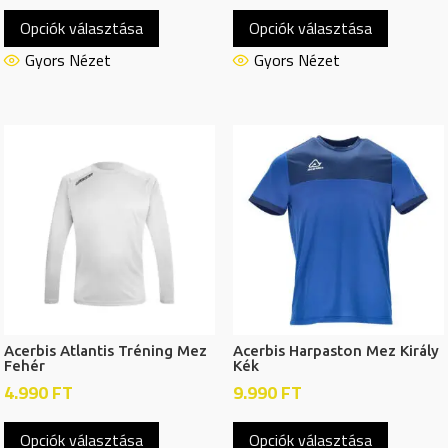
Ennek
Ennek
Opciók választása
Opciók választása
a
a
terméknek
termékn
Gyors Nézet
Gyors Nézet
több
több
variációja
variációj
van.
van.
A
A
változatok
változat
a
a
termékoldalon
termékol
választhatók
választh
ki
ki
Acerbis Atlantis Tréning Mez
Acerbis Harpaston Mez Király
Fehér
Kék
4.990
FT
9.990
FT
Ennek
Ennek
Opciók választása
Opciók választása
a
a