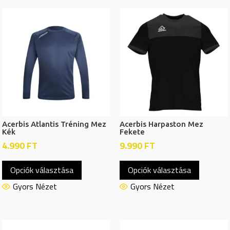
variációja
van.
van.
A
A
változat
változatok
a
a
termékol
termékoldalon
választh
választhatók
ki
ki
Acerbis Atlantis Tréning Mez
Acerbis Harpaston Mez
Kék
Fekete
4.990
FT
9.990
FT
Ennek
Ennek
Opciók választása
Opciók választása
a
a
terméknek
termékn
Gyors Nézet
Gyors Nézet
több
több
variációja
variációj
van.
van.