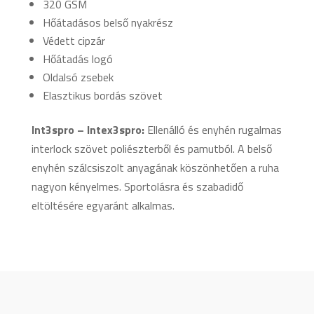
320 GSM
Hőátadásos belső nyakrész
Védett cipzár
Hőátadás logó
Oldalsó zsebek
Elasztikus bordás szövet
Int3spro – Intex3spro:
Ellenálló és enyhén rugalmas
interlock szövet poliészterből és pamutból. A belső
enyhén szálcsiszolt anyagának köszönhetően a ruha
nagyon kényelmes. Sportolásra és szabadidő
eltöltésére egyaránt alkalmas.