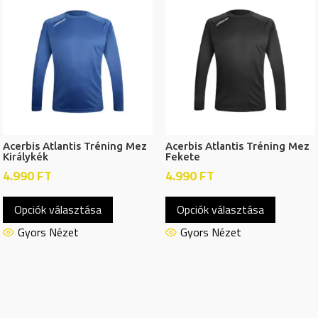
A
A
változatok
változat
a
a
termékoldalon
termékol
választhatók
választh
ki
ki
Acerbis Atlantis Tréning Mez
Acerbis Atlantis Tréning Mez
Királykék
Fekete
4.990
FT
4.990
FT
Ennek
Ennek
Opciók választása
Opciók választása
a
a
terméknek
termékn
Gyors Nézet
Gyors Nézet
több
több
variációja
variációj
van.
van.
A
A