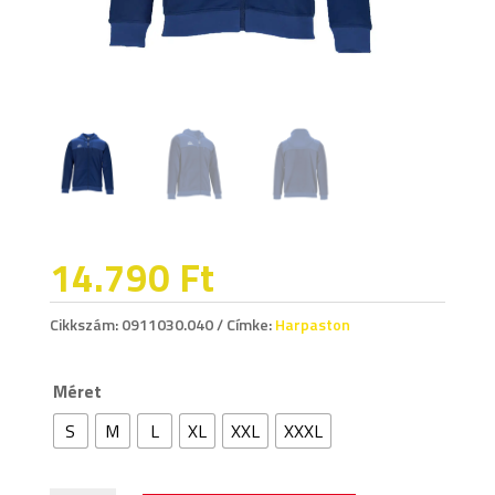
14.790
Ft
Cikkszám:
0911030.040
Címke:
Harpaston
Méret
S
M
L
XL
XXL
XXXL