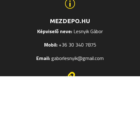
p
MEZDEPO.HU
Képviselő neve:
Lesnyik Gábor
Mobil:
+36 30 340 7875
Email:
gaborlesnyik@gmail.com

EGYÉB OLDALAK
Mezek Feliratozása
Termékméret táblázatok
Kapcsolat