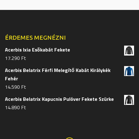
változatok
változat
a
a
termékoldalon
termékol
választhatók
választh
ki
ki
ÉRDEMES MEGNÉZNI
Acerbis Ixia Esőkabát Fekete
17.290
Ft
Acerbis Belatrix Férfi Melegítő Kabát Királykék
Fehér
14.590
Ft
Acerbis Belatrix Kapucnis Pulóver Fekete Szürke
14.890
Ft