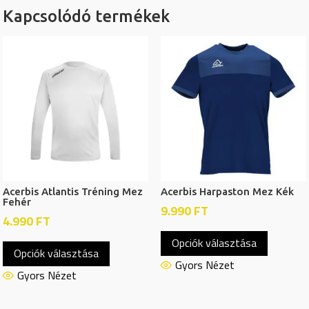
Kapcsolódó termékek
Acerbis Atlantis Tréning Mez
Acerbis Harpaston Mez Kék
Fehér
9.990
FT
4.990
FT
Ennek
Ennek
Opciók választása
a
Opciók választása
a
termékn
Gyors Nézet
terméknek
Gyors Nézet
több
több
variációj