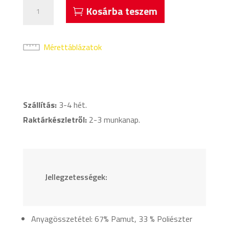
Acerbis
Kosárba teszem
Harpaston
Melegítőfelső
Kék
Mérettáblázatok
mennyiség
Szállítás:
3-4 hét.
Raktárkészletről:
2-3 munkanap.
Jellegzetességek:
Anyagösszetétel: 67% Pamut, 33 % Poliészter