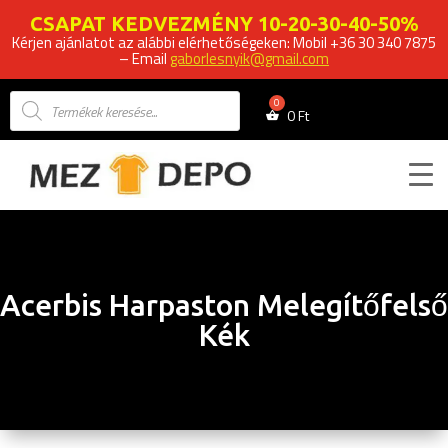
CSAPAT KEDVEZMÉNY 10-20-30-40-50%
Kérjen ajánlatot az alábbi elérhetőségeken: Mobil +36 30 340 7875
– Email
gaborlesnyik@gmail.com
Products
search
0
Ft
Acerbis Harpaston Melegítőfelső
Kék