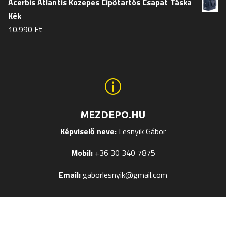
Acerbis Atlantis Közepes Cipőtartós Csapat Táska
Kék
10.990
Ft
p
MEZDEPO.HU
Képviselő neve:
Lesnyik Gábor
Mobil:
+36 30 340 7875
Email:
gaborlesnyik@gmail.com
