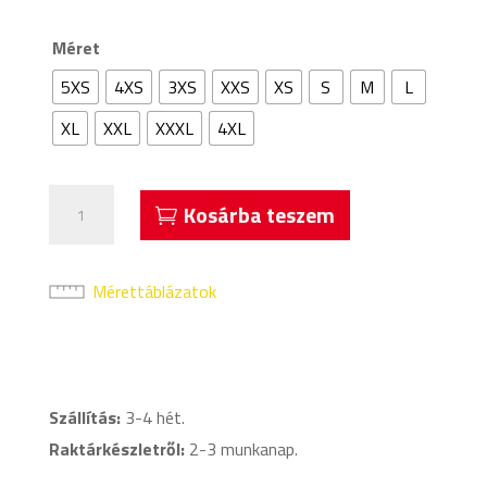
Méret
5XS
4XS
3XS
XXS
XS
S
M
L
XL
XXL
XXXL
4XL
Acerbis
Kosárba teszem
Kemari
Edző
Melegítőfelső
Mérettáblázatok
Zöld
Fekete
mennyiség
Szállítás:
3-4 hét.
Raktárkészletről:
2-3 munkanap.