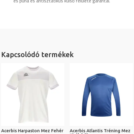
és puha és antisztatikus külső felülete garantál.
Kapcsolódó termékek
Acerbis Harpaston Mez Fehér
Acerbis Atlantis Tréning Mez