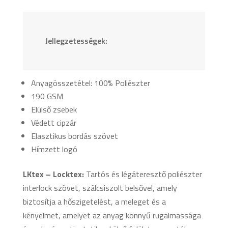
Jellegzetességek:
Anyagösszetétel: 100% Poliészter
190 GSM
Elülső zsebek
Védett cipzár
Elasztikus bordás szövet
Hímzett logó
LKtex – Locktex:
Tartós és légáteresztő poliészter
interlock szövet, szálcsiszolt belsővel, amely
biztosítja a hőszigetelést, a meleget és a
kényelmet, amelyet az anyag könnyű rugalmassága