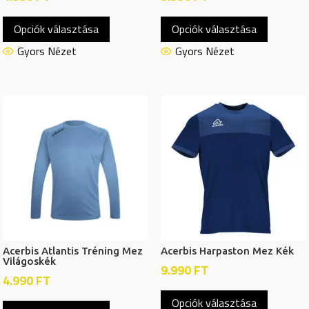
Ennek
Ennek
Opciók választása
Opciók választása
a
a
terméknek
termékn
Gyors Nézet
Gyors Nézet
több
több
variációja
variációj
van.
van.
A
A
változatok
változat
a
a
termékoldalon
termékol
választhatók
választh
ki
ki
Acerbis Atlantis Tréning Mez
Acerbis Harpaston Mez Kék
Világoskék
9.990
FT
4.990
FT
Ennek
Ennek
Opciók választása
a