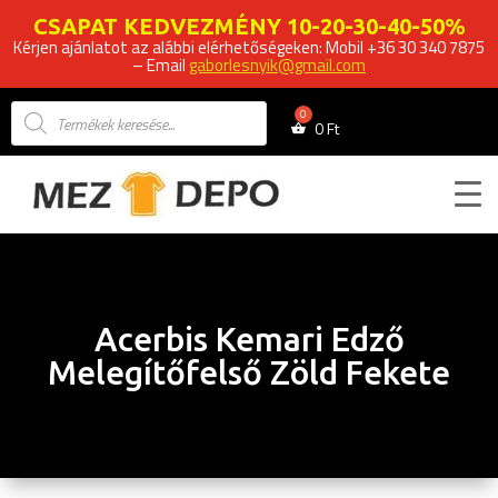
CSAPAT KEDVEZMÉNY 10-20-30-40-50%
Kérjen ajánlatot az alábbi elérhetőségeken: Mobil +36 30 340 7875
– Email
gaborlesnyik@gmail.com
Products
search
0
Ft
Acerbis Kemari Edző
Melegítőfelső Zöld Fekete