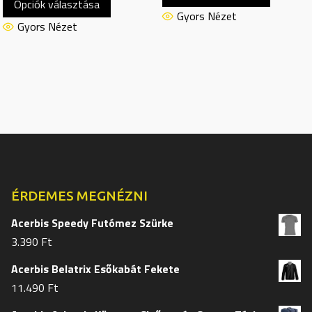
Opciók választása
a
termékn
Gyors Nézet
terméknek
Gyors Nézet
több
több
variációj
variációja
van.
van.
A
A
változat
változatok
a
a
termékol
termékoldalon
választh
választhatók
ki
ki
ÉRDEMES MEGNÉZNI
Acerbis Speedy Futómez Szürke
3.390
Ft
Acerbis Belatrix Esőkabát Fekete
11.490
Ft