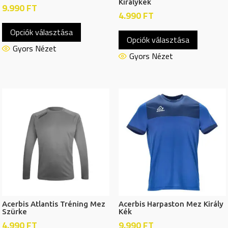
Királykék
9.990
FT
4.990
FT
Ennek
Ennek
Opciók választása
a
Opciók választása
a
terméknek
Gyors Nézet
termékn
Gyors Nézet
több
több
variációja
variációj
van.
van.
A
A
változatok
változat
a
a
termékoldalon
termékol
választhatók
választh
ki
ki
Acerbis Atlantis Tréning Mez
Acerbis Harpaston Mez Király
Szürke
Kék
4.990
FT
9.990
FT